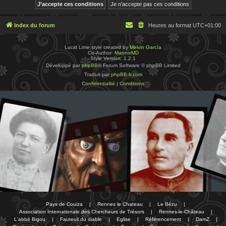
Index du forum
Heures au format
UTC+01:00
Lucid Lime style created by
Melvin García
Co-Author:
MannixMD
Style Version: 1.2.1
Développé par
phpBB
® Forum Software © phpBB Limited
Traduit par
phpBB-fr.com
Confidentialité
|
Conditions
Pays de Couiza
|
Rennes le Chateau
|
Le Bézu
|
Association Internationale des Chercheurs de Trésors
|
Rennes-le-Château
|
L'abbé Bigou
|
Fauteuil du diable
|
Eglise
|
Référencement
|
DamZ
|