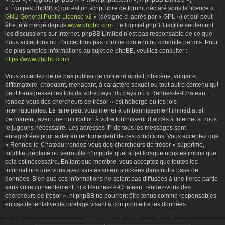
« Équipes phpBB ») qui est un script libre de forum, déclaré sous la licence «
GNU General Public License v2
» (désigné ci-après par « GPL ») et qui peut
être téléchargé depuis
www.phpbb.com
. Le logiciel phpBB facilite seulement
les discussions sur Internet. phpBB Limited n’est pas responsable de ce que
nous acceptons ou n’acceptons pas comme contenu ou conduite permis. Pour
de plus amples informations au sujet de phpBB, veuillez consulter :
https://www.phpbb.com/
.
Vous acceptez de ne pas publier de contenu abusif, obscène, vulgaire,
diffamatoire, choquant, menaçant, à caractère sexuel ou tout autre contenu qui
peut transgresser les lois de votre pays, du pays où « Rennes-le-Chateau:
rendez-vous des chercheurs de trésor » est hébergé ou les lois
internationales. Le faire peut vous mener à un bannissement immédiat et
permanent, avec une notification à votre fournisseur d’accès à Internet si nous
le jugeons nécessaire. Les adresses IP de tous les messages sont
enregistrées pour aider au renforcement de ces conditions. Vous acceptez que
« Rennes-le-Chateau: rendez-vous des chercheurs de trésor » supprime,
modifie, déplace ou verrouille n’importe quel sujet lorsque nous estimons que
cela est nécessaire. En tant que membre, vous acceptez que toutes les
informations que vous avez saisies soient stockées dans notre base de
données. Bien que ces informations ne soient pas diffusées à une tierce partie
sans votre consentement, ni « Rennes-le-Chateau: rendez-vous des
chercheurs de trésor », ni phpBB ne pourront être tenus comme responsables
en cas de tentative de piratage visant à compromettre les données.