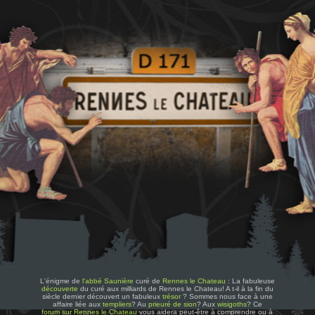
L'énigme de
l'abbé Saunière
curé de
Rennes le Chateau
: La fabuleuse
découverte
du curé aux milliards de Rennes le Chateau! A t-il à la fin du
siècle dernier découvert un fabuleux
trésor
? Sommes nous face à une
affaire liée aux
templiers
? Au
prieuré de sion
? Aux
wisigoths
? Ce
forum sur Rennes le Chateau
vous aidera peut-être à comprendre ou à