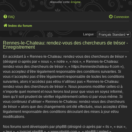
résoudre cette
énigme
.
FAQ
Connexion
Index du forum
Langue :
Rennes-le-Chateau: rendez-vous des chercheurs de trésor -
Enregistrement
En accédant à « Rennes-le-Chateau: rendez-vous des chercheurs de trésor »
(désigné ci-après par « nous », « notre », « nos », « Rennes-le-Chateau:
rendez-vous des chercheurs de trésor », « https://renneslechateau-fr.com »),
vous acceptez d’être légalement responsable des conditions suivantes. Si
vous n’acceptez pas d’être légalement responsable de toutes les conditions
suivantes, alors n’accédez pas et/ou n’utilisez pas « Rennes-le-Chateau:
rendez-vous des chercheurs de trésor ». Nous pouvons modifier celles-ci à
n’importe quel moment et nous ferons tout pour que vous en soyez informé,
bien qu’il soit prudent de vérifier régulièrement celles-ci par vous-même. Si
vous continuez d’utiliser « Rennes-le-Chateau: rendez-vous des chercheurs
de trésor » alors que des changements ont été effectués, vous acceptez d’être
légalement responsable des conditions découlant des mises à jour et/ou
modifications.
Nos forums sont développés par phpBB (désigné ci-après par « ils », « eux »,
« leur », « logiciel phpBB », « www.phpbb.com », « phpBB Limited »,