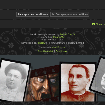
Nous co
Lucid Lime style created by
Melvin García
Co-Author:
MannixMD
Style Version: 1.2.1
Développé par
phpBB
® Forum Software © phpBB Limited
Traduit par
phpBB-fr.com
Confidentialité
|
Conditions