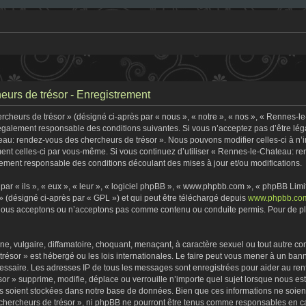
urs de trésor - Enregistrement
heurs de trésor » (désigné ci-après par « nous », « notre », « nos », « Rennes-l
 légalement responsable des conditions suivantes. Si vous n’acceptez pas d’être lé
eau: rendez-vous des chercheurs de trésor ». Nous pouvons modifier celles-ci à n
rement celles-ci par vous-même. Si vous continuez d’utiliser « Rennes-le-Chateau: 
ement responsable des conditions découlant des mises à jour et/ou modifications.
r « ils », « eux », « leur », « logiciel phpBB », « www.phpbb.com », « phpBB Limite
» (désigné ci-après par « GPL ») et qui peut être téléchargé depuis
www.phpbb.co
 nous acceptons ou n’acceptons pas comme contenu ou conduite permis. Pour de plu
, vulgaire, diffamatoire, choquant, menaçant, à caractère sexuel ou tout autre con
ésor » est hébergé ou les lois internationales. Le faire peut vous mener à un ban
écessaire. Les adresses IP de tous les messages sont enregistrées pour aider au r
r » supprime, modifie, déplace ou verrouille n’importe quel sujet lorsque nous e
s soient stockées dans notre base de données. Bien que ces informations ne soient 
ercheurs de trésor », ni phpBB ne pourront être tenus comme responsables en cas