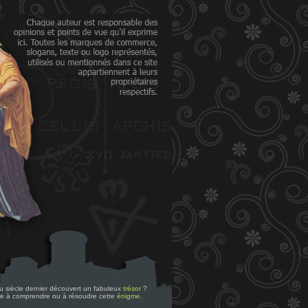
 du siècle dernier découvert un fabuleux
trésor
?
re à comprendre ou à résoudre cette
énigme
.