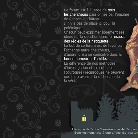
L'énigme de
l'abbé Saunière
curé de
Rennes 
Sommes nous face à une affaire liée aux
tem