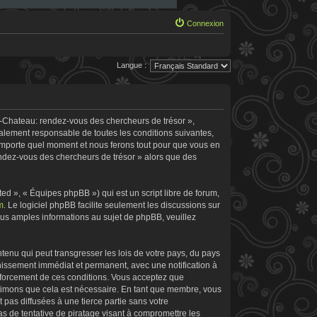
Connexion
Langue :
e-Chateau: rendez-vous des chercheurs de trésor »,
galement responsable de toutes les conditions suivantes,
’importe quel moment et nous ferons tout pour que vous en
rendez-vous des chercheurs de trésor » alors que des
d », « Équipes phpBB ») qui est un script libre de forum,
m
. Le logiciel phpBB facilite seulement les discussions sur
s amples informations au sujet de phpBB, veuillez
tenu qui peut transgresser les lois de votre pays, du pays
nissement immédiat et permanent, avec une notification à
enforcement de ces conditions. Vous acceptez que
stimons que cela est nécessaire. En tant que membre, vous
pas diffusées à une tierce partie sans votre
 de tentative de piratage visant à compromettre les