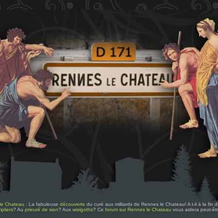
le Chateau
: La fabuleuse
découverte
du curé aux milliards de Rennes le Chateau! A t-il à la fin
pliers
? Au
prieuré de sion
? Aux
wisigoths
? Ce
forum sur Rennes le Chateau
vous aidera peut-êt