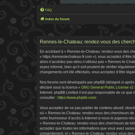
FAQ
Index du forum
Rennes-le-Chateau: rendez-vous des cherche
En accédant à « Rennes-le-Chateau: rendez-vous des cherc
« https://renneslechateau-fr.com »), vous acceptez d’être
alors n’accédez pas et/ou n’utilisez pas « Rennes-le-Chat
soyez informé, bien qu’il soit prudent de vérifier réguliè
changements ont été effectués, vous acceptez d’être légal
Nos forums sont développés par phpBB (désigné ci-après pa
déclaré sous la licence «
GNU General Public License v2
Internet. phpBB Limited n’est pas responsable de ce que
consulter :
https://www.phpbb.com/
.
Vous acceptez de ne pas publier de contenu abusif, obscène
où « Rennes-le-Chateau: rendez-vous des chercheurs de tr
votre fournisseur d’accès à Internet si nous le jugeons n
« Rennes-le-Chateau: rendez-vous des chercheurs de tréso
acceptez que toutes les informations que vous avez saisie
consentement, ni « Rennes-le-Chateau: rendez-vous des ch