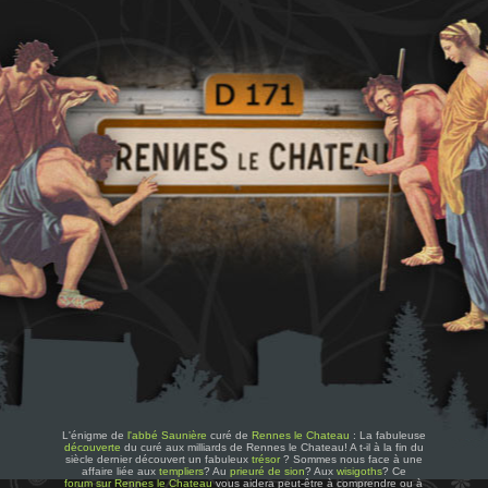
L'énigme de
l'abbé Saunière
curé de
Rennes le Chateau
: La fabuleuse
découverte
du curé aux milliards de Rennes le Chateau! A t-il à la fin du
siècle dernier découvert un fabuleux
trésor
? Sommes nous face à une
affaire liée aux
templiers
? Au
prieuré de sion
? Aux
wisigoths
? Ce
forum sur Rennes le Chateau
vous aidera peut-être à comprendre ou à