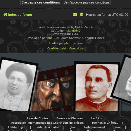
Index du forum
Heures au format
UTC+01:00
Lucid Lime style created by
Melvin García
Co-Author:
MannixMD
Style Version: 1.2.1
Développé par
phpBB
® Forum Software © phpBB Limited
Traduit par
phpBB-fr.com
Confidentialité
|
Conditions
Pays de Couiza
|
Rennes le Chateau
|
Le Bézu
|
Association Internationale des Chercheurs de Trésors
|
Rennes-le-Château
|
L'abbé Bigou
|
Fauteuil du diable
|
Eglise
|
Référencement
|
DamZ
|