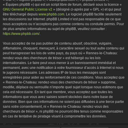
« Équipes phpBB ») qui est un script libre de forum, déclaré sous la licence «
GNU General Public License v2
» (désigné ci-après par « GPL ») et qui peut
être téléchargé depuis
www.phpbb.com
. Le logiciel phpBB facilite seulement
les discussions sur Internet. phpBB Limited n’est pas responsable de ce que
nous acceptons ou n’acceptons pas comme contenu ou conduite permis. Pour
de plus amples informations au sujet de phpBB, veuillez consulter :
https://www.phpbb.com/
.
Vous acceptez de ne pas publier de contenu abusif, obscène, vulgaire,
diffamatoire, choquant, menaçant, à caractère sexuel ou tout autre contenu qui
peut transgresser les lois de votre pays, du pays où « Rennes-le-Chateau:
rendez-vous des chercheurs de trésor » est hébergé ou les lois
internationales. Le faire peut vous mener à un bannissement immédiat et
permanent, avec une notification à votre fournisseur d’accès à Internet si nous
le jugeons nécessaire. Les adresses IP de tous les messages sont
enregistrées pour aider au renforcement de ces conditions. Vous acceptez que
« Rennes-le-Chateau: rendez-vous des chercheurs de trésor » supprime,
modifie, déplace ou verrouille n’importe quel sujet lorsque nous estimons que
cela est nécessaire. En tant que membre, vous acceptez que toutes les
informations que vous avez saisies soient stockées dans notre base de
données. Bien que ces informations ne soient pas diffusées à une tierce partie
sans votre consentement, ni « Rennes-le-Chateau: rendez-vous des
chercheurs de trésor », ni phpBB ne pourront être tenus comme responsables
en cas de tentative de piratage visant à compromettre les données.