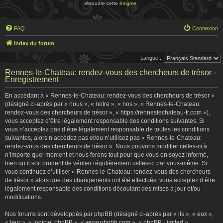
résoudre cette
énigme
.
FAQ
Connexion
Index du forum
Langue :
Rennes-le-Chateau: rendez-vous des chercheurs de trésor -
Enregistrement
En accédant à « Rennes-le-Chateau: rendez-vous des chercheurs de trésor »
(désigné ci-après par « nous », « notre », « nos », « Rennes-le-Chateau:
rendez-vous des chercheurs de trésor », « https://renneslechateau-fr.com »),
vous acceptez d’être légalement responsable des conditions suivantes. Si
vous n’acceptez pas d’être légalement responsable de toutes les conditions
suivantes, alors n’accédez pas et/ou n’utilisez pas « Rennes-le-Chateau:
rendez-vous des chercheurs de trésor ». Nous pouvons modifier celles-ci à
n’importe quel moment et nous ferons tout pour que vous en soyez informé,
bien qu’il soit prudent de vérifier régulièrement celles-ci par vous-même. Si
vous continuez d’utiliser « Rennes-le-Chateau: rendez-vous des chercheurs
de trésor » alors que des changements ont été effectués, vous acceptez d’être
légalement responsable des conditions découlant des mises à jour et/ou
modifications.
Nos forums sont développés par phpBB (désigné ci-après par « ils », « eux »,
« leur », « logiciel phpBB », « www.phpbb.com », « phpBB Limited »,