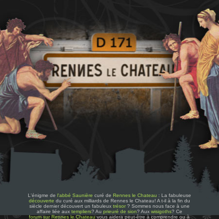
L'énigme de
l'abbé Saunière
curé de
Rennes le Chateau
: La fabuleuse
découverte
du curé aux milliards de Rennes le Chateau! A t-il à la fin du
siècle dernier découvert un fabuleux
trésor
? Sommes nous face à une
affaire liée aux
templiers
? Au
prieuré de sion
? Aux
wisigoths
? Ce
forum sur Rennes le Chateau
vous aidera peut-être à comprendre ou à