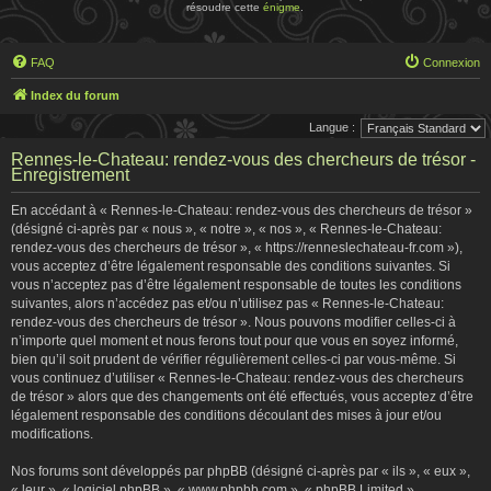
résoudre cette
énigme
.
FAQ
Connexion
Index du forum
Langue :
Rennes-le-Chateau: rendez-vous des chercheurs de trésor -
Enregistrement
En accédant à « Rennes-le-Chateau: rendez-vous des chercheurs de trésor »
(désigné ci-après par « nous », « notre », « nos », « Rennes-le-Chateau:
rendez-vous des chercheurs de trésor », « https://renneslechateau-fr.com »),
vous acceptez d’être légalement responsable des conditions suivantes. Si
vous n’acceptez pas d’être légalement responsable de toutes les conditions
suivantes, alors n’accédez pas et/ou n’utilisez pas « Rennes-le-Chateau:
rendez-vous des chercheurs de trésor ». Nous pouvons modifier celles-ci à
n’importe quel moment et nous ferons tout pour que vous en soyez informé,
bien qu’il soit prudent de vérifier régulièrement celles-ci par vous-même. Si
vous continuez d’utiliser « Rennes-le-Chateau: rendez-vous des chercheurs
de trésor » alors que des changements ont été effectués, vous acceptez d’être
légalement responsable des conditions découlant des mises à jour et/ou
modifications.
Nos forums sont développés par phpBB (désigné ci-après par « ils », « eux »,
« leur », « logiciel phpBB », « www.phpbb.com », « phpBB Limited »,