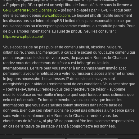
« Équipes phpBB ») qui est un script libre de forum, déclaré sous la licence «
GNU General Public License v2
» (désigné ci-après par « GPL ») et qui peut
être téléchargé depuis
www.phpbb.com
. Le logiciel phpBB facilite seulement
les discussions sur Internet. phpBB Limited n’est pas responsable de ce que
nous acceptons ou n’acceptons pas comme contenu ou conduite permis. Pour
de plus amples informations au sujet de phpBB, veuillez consulter :
https://www.phpbb.com/
.
Vous acceptez de ne pas publier de contenu abusif, obscène, vulgaire,
diffamatoire, choquant, menaçant, à caractère sexuel ou tout autre contenu qui
peut transgresser les lois de votre pays, du pays où « Rennes-le-Chateau:
rendez-vous des chercheurs de trésor » est hébergé ou les lois
internationales. Le faire peut vous mener à un bannissement immédiat et
permanent, avec une notification à votre fournisseur d’accès à Internet si nous
le jugeons nécessaire. Les adresses IP de tous les messages sont
enregistrées pour aider au renforcement de ces conditions. Vous acceptez que
« Rennes-le-Chateau: rendez-vous des chercheurs de trésor » supprime,
modifie, déplace ou verrouille n’importe quel sujet lorsque nous estimons que
cela est nécessaire. En tant que membre, vous acceptez que toutes les
informations que vous avez saisies soient stockées dans notre base de
données. Bien que ces informations ne soient pas diffusées à une tierce partie
sans votre consentement, ni « Rennes-le-Chateau: rendez-vous des
chercheurs de trésor », ni phpBB ne pourront être tenus comme responsables
en cas de tentative de piratage visant à compromettre les données.