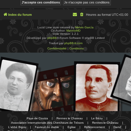
Index du forum
Heures au format
UTC+01:00
Lucid Lime style created by
Melvin García
Co-Author:
MannixMD
Style Version: 1.2.1
Développé par
phpBB
® Forum Software © phpBB Limited
Traduit par
phpBB-fr.com
Confidentialité
|
Conditions
Pays de Couiza
|
Rennes le Chateau
|
Le Bézu
|
Association Internationale des Chercheurs de Trésors
|
Rennes-le-Château
|
L'abbé Bigou
|
Fauteuil du diable
|
Eglise
|
Référencement
|
DamZ
|