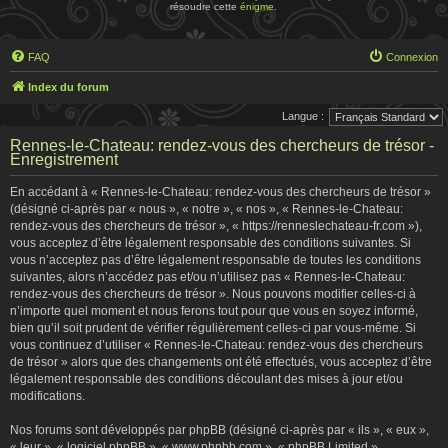
résoudre cette
énigme
.
FAQ
Connexion
Index du forum
Langue :
Rennes-le-Chateau: rendez-vous des chercheurs de trésor -
Enregistrement
En accédant à « Rennes-le-Chateau: rendez-vous des chercheurs de trésor »
(désigné ci-après par « nous », « notre », « nos », « Rennes-le-Chateau:
rendez-vous des chercheurs de trésor », « https://renneslechateau-fr.com »),
vous acceptez d’être légalement responsable des conditions suivantes. Si
vous n’acceptez pas d’être légalement responsable de toutes les conditions
suivantes, alors n’accédez pas et/ou n’utilisez pas « Rennes-le-Chateau:
rendez-vous des chercheurs de trésor ». Nous pouvons modifier celles-ci à
n’importe quel moment et nous ferons tout pour que vous en soyez informé,
bien qu’il soit prudent de vérifier régulièrement celles-ci par vous-même. Si
vous continuez d’utiliser « Rennes-le-Chateau: rendez-vous des chercheurs
de trésor » alors que des changements ont été effectués, vous acceptez d’être
légalement responsable des conditions découlant des mises à jour et/ou
modifications.
Nos forums sont développés par phpBB (désigné ci-après par « ils », « eux »,
« leur », « logiciel phpBB », « www.phpbb.com », « phpBB Limited »,