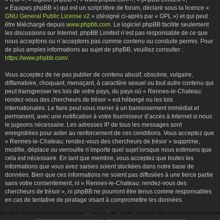
« Équipes phpBB ») qui est un script libre de forum, déclaré sous la licence «
GNU General Public License v2
» (désigné ci-après par « GPL ») et qui peut
être téléchargé depuis
www.phpbb.com
. Le logiciel phpBB facilite seulement
les discussions sur Internet. phpBB Limited n’est pas responsable de ce que
nous acceptons ou n’acceptons pas comme contenu ou conduite permis. Pour
de plus amples informations au sujet de phpBB, veuillez consulter :
https://www.phpbb.com/
.
Vous acceptez de ne pas publier de contenu abusif, obscène, vulgaire,
diffamatoire, choquant, menaçant, à caractère sexuel ou tout autre contenu qui
peut transgresser les lois de votre pays, du pays où « Rennes-le-Chateau:
rendez-vous des chercheurs de trésor » est hébergé ou les lois
internationales. Le faire peut vous mener à un bannissement immédiat et
permanent, avec une notification à votre fournisseur d’accès à Internet si nous
le jugeons nécessaire. Les adresses IP de tous les messages sont
enregistrées pour aider au renforcement de ces conditions. Vous acceptez que
« Rennes-le-Chateau: rendez-vous des chercheurs de trésor » supprime,
modifie, déplace ou verrouille n’importe quel sujet lorsque nous estimons que
cela est nécessaire. En tant que membre, vous acceptez que toutes les
informations que vous avez saisies soient stockées dans notre base de
données. Bien que ces informations ne soient pas diffusées à une tierce partie
sans votre consentement, ni « Rennes-le-Chateau: rendez-vous des
chercheurs de trésor », ni phpBB ne pourront être tenus comme responsables
en cas de tentative de piratage visant à compromettre les données.