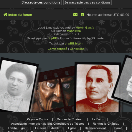
Index du forum
Heures au format
UTC+01:00
Lucid Lime style created by
Melvin García
Co-Author:
MannixMD
Style Version: 1.2.1
Développé par
phpBB
® Forum Software © phpBB Limited
Traduit par
phpBB-fr.com
Confidentialité
|
Conditions
Pays de Couiza
|
Rennes le Chateau
|
Le Bézu
|
Association Internationale des Chercheurs de Trésors
|
Rennes-le-Château
|
L'abbé Bigou
|
Fauteuil du diable
|
Eglise
|
Référencement
|
DamZ
|