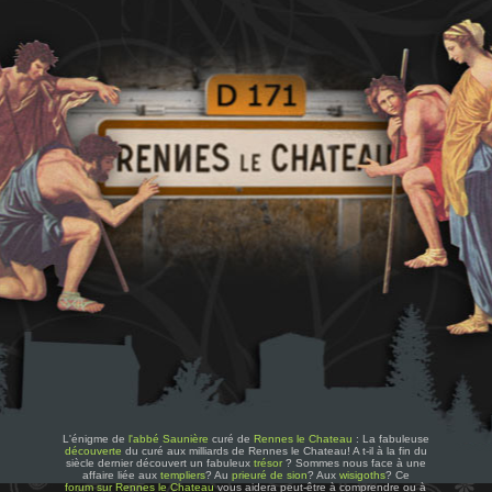
L'énigme de
l'abbé Saunière
curé de
Rennes le Chateau
: La fabuleuse
découverte
du curé aux milliards de Rennes le Chateau! A t-il à la fin du
siècle dernier découvert un fabuleux
trésor
? Sommes nous face à une
affaire liée aux
templiers
? Au
prieuré de sion
? Aux
wisigoths
? Ce
forum sur Rennes le Chateau
vous aidera peut-être à comprendre ou à