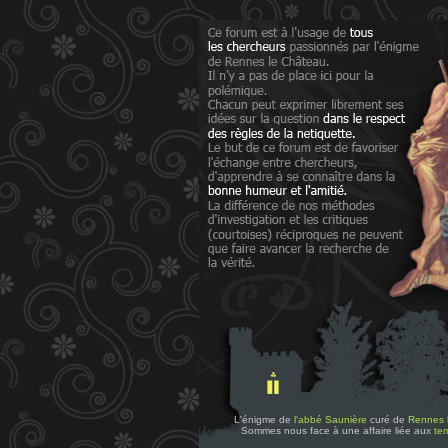
L'énigme de
l'abbé Saunière
curé de
Rennes 
Sommes nous face à une affaire liée aux
tem