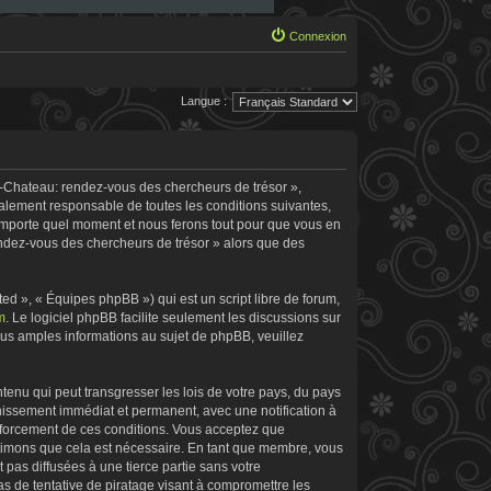
Connexion
Langue :
e-Chateau: rendez-vous des chercheurs de trésor »,
galement responsable de toutes les conditions suivantes,
’importe quel moment et nous ferons tout pour que vous en
rendez-vous des chercheurs de trésor » alors que des
d », « Équipes phpBB ») qui est un script libre de forum,
m
. Le logiciel phpBB facilite seulement les discussions sur
s amples informations au sujet de phpBB, veuillez
tenu qui peut transgresser les lois de votre pays, du pays
nissement immédiat et permanent, avec une notification à
enforcement de ces conditions. Vous acceptez que
stimons que cela est nécessaire. En tant que membre, vous
pas diffusées à une tierce partie sans votre
 de tentative de piratage visant à compromettre les