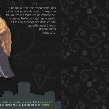
 du siècle dernier découvert un fabuleux
trésor
?
re à comprendre ou à résoudre cette
énigme
.