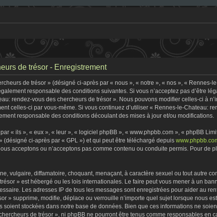
urs de trésor - Enregistrement
heurs de trésor » (désigné ci-après par « nous », « notre », « nos », « Rennes-l
 légalement responsable des conditions suivantes. Si vous n’acceptez pas d’être lé
eau: rendez-vous des chercheurs de trésor ». Nous pouvons modifier celles-ci à n
rement celles-ci par vous-même. Si vous continuez d’utiliser « Rennes-le-Chateau: 
ement responsable des conditions découlant des mises à jour et/ou modifications.
r « ils », « eux », « leur », « logiciel phpBB », « www.phpbb.com », « phpBB Limite
» (désigné ci-après par « GPL ») et qui peut être téléchargé depuis
www.phpbb.co
 nous acceptons ou n’acceptons pas comme contenu ou conduite permis. Pour de plu
, vulgaire, diffamatoire, choquant, menaçant, à caractère sexuel ou tout autre con
ésor » est hébergé ou les lois internationales. Le faire peut vous mener à un ban
écessaire. Les adresses IP de tous les messages sont enregistrées pour aider au r
r » supprime, modifie, déplace ou verrouille n’importe quel sujet lorsque nous e
s soient stockées dans notre base de données. Bien que ces informations ne soient 
ercheurs de trésor », ni phpBB ne pourront être tenus comme responsables en cas