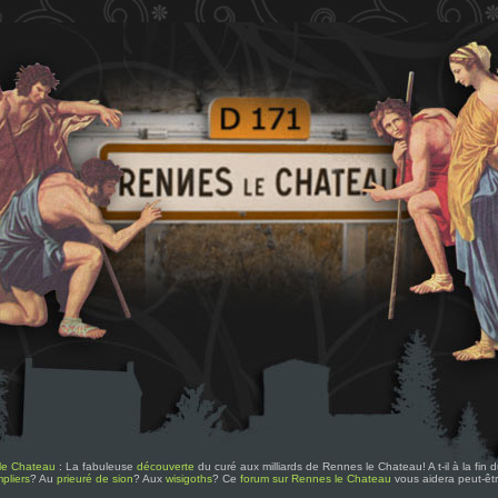
le Chateau
: La fabuleuse
découverte
du curé aux milliards de Rennes le Chateau! A t-il à la fin
pliers
? Au
prieuré de sion
? Aux
wisigoths
? Ce
forum sur Rennes le Chateau
vous aidera peut-êt