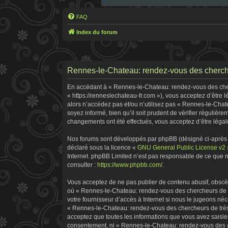
FAQ
Index du forum
Rennes-le-Chateau: rendez-vous des cherche
En accédant à « Rennes-le-Chateau: rendez-vous des cherc
« https://renneslechateau-fr.com »), vous acceptez d’être
alors n’accédez pas et/ou n’utilisez pas « Rennes-le-Chat
soyez informé, bien qu’il soit prudent de vérifier réguliè
changements ont été effectués, vous acceptez d’être légal
Nos forums sont développés par phpBB (désigné ci-après pa
déclaré sous la licence «
GNU General Public License v2
Internet. phpBB Limited n’est pas responsable de ce que
consulter :
https://www.phpbb.com/
.
Vous acceptez de ne pas publier de contenu abusif, obscène
où « Rennes-le-Chateau: rendez-vous des chercheurs de tr
votre fournisseur d’accès à Internet si nous le jugeons n
« Rennes-le-Chateau: rendez-vous des chercheurs de tréso
acceptez que toutes les informations que vous avez saisie
consentement, ni « Rennes-le-Chateau: rendez-vous des ch