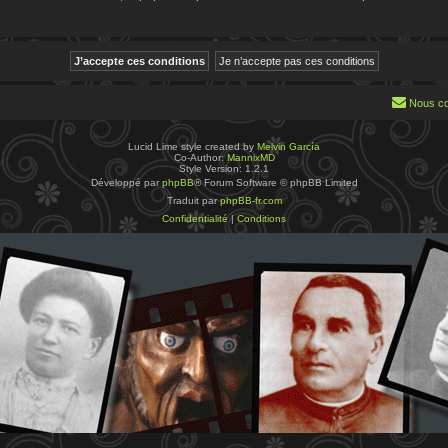
Nous co
Lucid Lime style created by
Melvin García
Co-Author:
MannixMD
Style Version: 1.2.1
Développé par
phpBB
® Forum Software © phpBB Limited
Traduit par
phpBB-fr.com
Confidentialité
|
Conditions