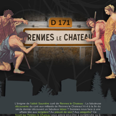
L'énigme de
l'abbé Saunière
curé de
Rennes le Chateau
: La fabuleuse
découverte
du curé aux milliards de Rennes le Chateau! A t-il à la fin du
siècle dernier découvert un fabuleux
trésor
? Sommes nous face à une
affaire liée aux
templiers
? Au
prieuré de sion
? Aux
wisigoths
? Ce
forum sur Rennes le Chateau
vous aidera peut-être à comprendre ou à