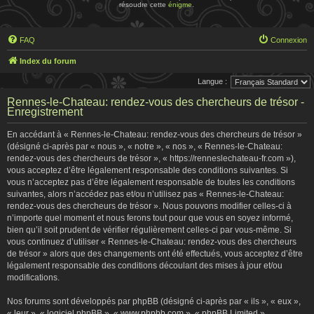
résoudre cette
énigme
.
FAQ
Connexion
Index du forum
Langue :
Rennes-le-Chateau: rendez-vous des chercheurs de trésor -
Enregistrement
En accédant à « Rennes-le-Chateau: rendez-vous des chercheurs de trésor »
(désigné ci-après par « nous », « notre », « nos », « Rennes-le-Chateau:
rendez-vous des chercheurs de trésor », « https://renneslechateau-fr.com »),
vous acceptez d’être légalement responsable des conditions suivantes. Si
vous n’acceptez pas d’être légalement responsable de toutes les conditions
suivantes, alors n’accédez pas et/ou n’utilisez pas « Rennes-le-Chateau:
rendez-vous des chercheurs de trésor ». Nous pouvons modifier celles-ci à
n’importe quel moment et nous ferons tout pour que vous en soyez informé,
bien qu’il soit prudent de vérifier régulièrement celles-ci par vous-même. Si
vous continuez d’utiliser « Rennes-le-Chateau: rendez-vous des chercheurs
de trésor » alors que des changements ont été effectués, vous acceptez d’être
légalement responsable des conditions découlant des mises à jour et/ou
modifications.
Nos forums sont développés par phpBB (désigné ci-après par « ils », « eux »,
« leur », « logiciel phpBB », « www.phpbb.com », « phpBB Limited »,