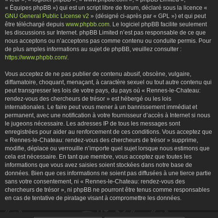
« Équipes phpBB ») qui est un script libre de forum, déclaré sous la licence «
GNU General Public License v2
» (désigné ci-après par « GPL ») et qui peut
être téléchargé depuis
www.phpbb.com
. Le logiciel phpBB facilite seulement
les discussions sur Internet. phpBB Limited n’est pas responsable de ce que
nous acceptons ou n’acceptons pas comme contenu ou conduite permis. Pour
de plus amples informations au sujet de phpBB, veuillez consulter :
https://www.phpbb.com/
.
Vous acceptez de ne pas publier de contenu abusif, obscène, vulgaire,
diffamatoire, choquant, menaçant, à caractère sexuel ou tout autre contenu qui
peut transgresser les lois de votre pays, du pays où « Rennes-le-Chateau:
rendez-vous des chercheurs de trésor » est hébergé ou les lois
internationales. Le faire peut vous mener à un bannissement immédiat et
permanent, avec une notification à votre fournisseur d’accès à Internet si nous
le jugeons nécessaire. Les adresses IP de tous les messages sont
enregistrées pour aider au renforcement de ces conditions. Vous acceptez que
« Rennes-le-Chateau: rendez-vous des chercheurs de trésor » supprime,
modifie, déplace ou verrouille n’importe quel sujet lorsque nous estimons que
cela est nécessaire. En tant que membre, vous acceptez que toutes les
informations que vous avez saisies soient stockées dans notre base de
données. Bien que ces informations ne soient pas diffusées à une tierce partie
sans votre consentement, ni « Rennes-le-Chateau: rendez-vous des
chercheurs de trésor », ni phpBB ne pourront être tenus comme responsables
en cas de tentative de piratage visant à compromettre les données.