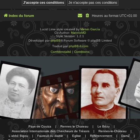
Index du forum
Heures au format
UTC+01:00
Lucid Lime style created by
Melvin García
Co-Author:
MannixMD
Style Version: 1.2.1
Développé par
phpBB
® Forum Software © phpBB Limited
Traduit par
phpBB-fr.com
Confidentialité
|
Conditions
Pays de Couiza
|
Rennes le Chateau
|
Le Bézu
|
Association Internationale des Chercheurs de Trésors
|
Rennes-le-Château
|
L'abbé Bigou
|
Fauteuil du diable
|
Eglise
|
Référencement
|
DamZ
|