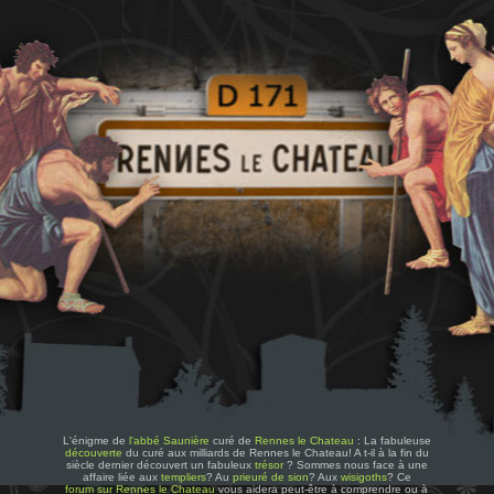
L'énigme de
l'abbé Saunière
curé de
Rennes le Chateau
: La fabuleuse
découverte
du curé aux milliards de Rennes le Chateau! A t-il à la fin du
siècle dernier découvert un fabuleux
trésor
? Sommes nous face à une
affaire liée aux
templiers
? Au
prieuré de sion
? Aux
wisigoths
? Ce
forum sur Rennes le Chateau
vous aidera peut-être à comprendre ou à