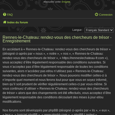
résoudre cette
énigme
.
FAQ
Connexion
Index du forum
Langue :
Rennes-le-Chateau: rendez-vous des chercheurs de trésor -
Enregistrement
En accédant à « Rennes-le-Chateau: rendez-vous des chercheurs de trésor »
(désigné ci-après par « nous », « notre », « nos », « Rennes-le-Chateau:
rendez-vous des chercheurs de trésor », « https://renneslechateau-fr.com »),
vous acceptez d’être légalement responsable des conditions suivantes. Si
vous n’acceptez pas d’être légalement responsable de toutes les conditions
suivantes, alors n’accédez pas et/ou n’utilisez pas « Rennes-le-Chateau:
rendez-vous des chercheurs de trésor ». Nous pouvons modifier celles-ci à
n’importe quel moment et nous ferons tout pour que vous en soyez informé,
bien qu’il soit prudent de vérifier régulièrement celles-ci par vous-même. Si
vous continuez d’utiliser « Rennes-le-Chateau: rendez-vous des chercheurs
de trésor » alors que des changements ont été effectués, vous acceptez d’être
légalement responsable des conditions découlant des mises à jour et/ou
modifications.
Nos forums sont développés par phpBB (désigné ci-après par « ils », « eux »,
« leur », « logiciel phpBB », « www.phpbb.com », « phpBB Limited »,