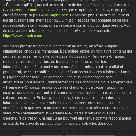
« Équipes phpBB ») qui est un script libre de forum, déclaré sous la licence «
GNU General Public License v2
» (désigné ci-après par « GPL ») et qui peut
être téléchargé depuis
www.phpbb.com
. Le logiciel phpBB facilite seulement
les discussions sur Internet. phpBB Limited n’est pas responsable de ce que
nous acceptons ou n’acceptons pas comme contenu ou conduite permis. Pour
de plus amples informations au sujet de phpBB, veuillez consulter :
https://www.phpbb.com/
.
Vous acceptez de ne pas publier de contenu abusif, obscène, vulgaire,
diffamatoire, choquant, menaçant, à caractère sexuel ou tout autre contenu qui
peut transgresser les lois de votre pays, du pays où « Rennes-le-Chateau:
rendez-vous des chercheurs de trésor » est hébergé ou les lois
internationales. Le faire peut vous mener à un bannissement immédiat et
permanent, avec une notification à votre fournisseur d’accès à Internet si nous
le jugeons nécessaire. Les adresses IP de tous les messages sont
enregistrées pour aider au renforcement de ces conditions. Vous acceptez que
« Rennes-le-Chateau: rendez-vous des chercheurs de trésor » supprime,
modifie, déplace ou verrouille n’importe quel sujet lorsque nous estimons que
cela est nécessaire. En tant que membre, vous acceptez que toutes les
informations que vous avez saisies soient stockées dans notre base de
données. Bien que ces informations ne soient pas diffusées à une tierce partie
sans votre consentement, ni « Rennes-le-Chateau: rendez-vous des
chercheurs de trésor », ni phpBB ne pourront être tenus comme responsables
en cas de tentative de piratage visant à compromettre les données.