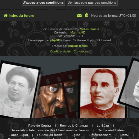
Index du forum
Heures au format
UTC+01:00
Lucid Lime style created by
Melvin García
Co-Author:
MannixMD
Style Version: 1.2.1
Développé par
phpBB
® Forum Software © phpBB Limited
Traduit par
phpBB-fr.com
Confidentialité
|
Conditions
Pays de Couiza
|
Rennes le Chateau
|
Le Bézu
|
Association Internationale des Chercheurs de Trésors
|
Rennes-le-Château
|
L'abbé Bigou
|
Fauteuil du diable
|
Eglise
|
Référencement
|
DamZ
|