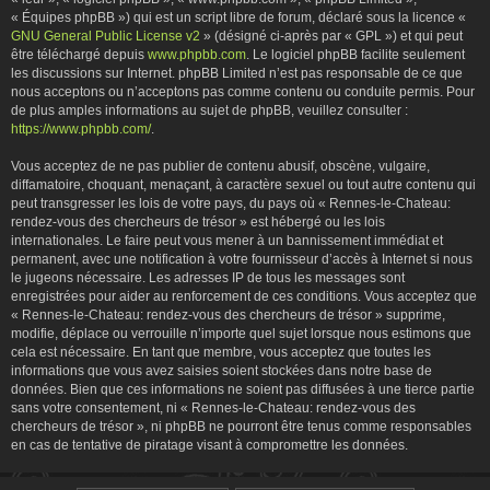
« Équipes phpBB ») qui est un script libre de forum, déclaré sous la licence «
GNU General Public License v2
» (désigné ci-après par « GPL ») et qui peut
être téléchargé depuis
www.phpbb.com
. Le logiciel phpBB facilite seulement
les discussions sur Internet. phpBB Limited n’est pas responsable de ce que
nous acceptons ou n’acceptons pas comme contenu ou conduite permis. Pour
de plus amples informations au sujet de phpBB, veuillez consulter :
https://www.phpbb.com/
.
Vous acceptez de ne pas publier de contenu abusif, obscène, vulgaire,
diffamatoire, choquant, menaçant, à caractère sexuel ou tout autre contenu qui
peut transgresser les lois de votre pays, du pays où « Rennes-le-Chateau:
rendez-vous des chercheurs de trésor » est hébergé ou les lois
internationales. Le faire peut vous mener à un bannissement immédiat et
permanent, avec une notification à votre fournisseur d’accès à Internet si nous
le jugeons nécessaire. Les adresses IP de tous les messages sont
enregistrées pour aider au renforcement de ces conditions. Vous acceptez que
« Rennes-le-Chateau: rendez-vous des chercheurs de trésor » supprime,
modifie, déplace ou verrouille n’importe quel sujet lorsque nous estimons que
cela est nécessaire. En tant que membre, vous acceptez que toutes les
informations que vous avez saisies soient stockées dans notre base de
données. Bien que ces informations ne soient pas diffusées à une tierce partie
sans votre consentement, ni « Rennes-le-Chateau: rendez-vous des
chercheurs de trésor », ni phpBB ne pourront être tenus comme responsables
en cas de tentative de piratage visant à compromettre les données.