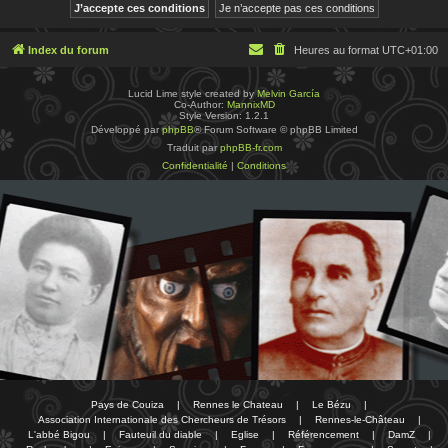
Index du forum
Heures au format
UTC+01:00
Lucid Lime style created by
Melvin García
Co-Author:
MannixMD
Style Version: 1.2.1
Développé par
phpBB
® Forum Software © phpBB Limited
Traduit par
phpBB-fr.com
Confidentialité
|
Conditions
Pays de Couiza
|
Rennes le Chateau
|
Le Bézu
|
Association Internationale des Chercheurs de Trésors
|
Rennes-le-Château
|
L'abbé Bigou
|
Fauteuil du diable
|
Eglise
|
Référencement
|
DamZ
|