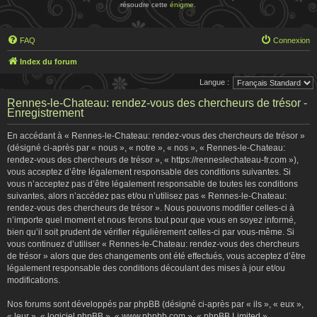
résoudre cette
énigme
.
FAQ
Connexion
Index du forum
Langue :
Rennes-le-Chateau: rendez-vous des chercheurs de trésor -
Enregistrement
En accédant à « Rennes-le-Chateau: rendez-vous des chercheurs de trésor »
(désigné ci-après par « nous », « notre », « nos », « Rennes-le-Chateau:
rendez-vous des chercheurs de trésor », « https://renneslechateau-fr.com »),
vous acceptez d’être légalement responsable des conditions suivantes. Si
vous n’acceptez pas d’être légalement responsable de toutes les conditions
suivantes, alors n’accédez pas et/ou n’utilisez pas « Rennes-le-Chateau:
rendez-vous des chercheurs de trésor ». Nous pouvons modifier celles-ci à
n’importe quel moment et nous ferons tout pour que vous en soyez informé,
bien qu’il soit prudent de vérifier régulièrement celles-ci par vous-même. Si
vous continuez d’utiliser « Rennes-le-Chateau: rendez-vous des chercheurs
de trésor » alors que des changements ont été effectués, vous acceptez d’être
légalement responsable des conditions découlant des mises à jour et/ou
modifications.
Nos forums sont développés par phpBB (désigné ci-après par « ils », « eux »,
« leur », « logiciel phpBB », « www.phpbb.com », « phpBB Limited »,