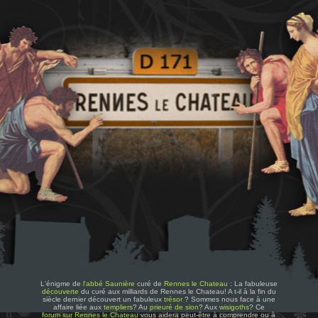
L'énigme de
l'abbé Saunière
curé de
Rennes le Chateau
: La fabuleuse
découverte
du curé aux milliards de Rennes le Chateau! A t-il à la fin du
siècle dernier découvert un fabuleux
trésor
? Sommes nous face à une
affaire liée aux
templiers
? Au
prieuré de sion
? Aux
wisigoths
? Ce
forum sur Rennes le Chateau
vous aidera peut-être à comprendre ou à