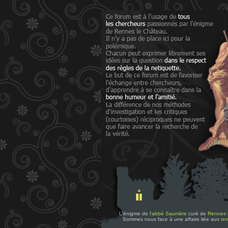
L'énigme de
l'abbé Saunière
curé de
Rennes 
Sommes nous face à une affaire liée aux
tem