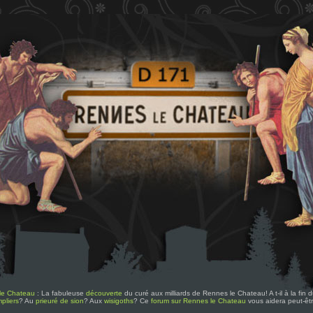
le Chateau
: La fabuleuse
découverte
du curé aux milliards de Rennes le Chateau! A t-il à la fin
pliers
? Au
prieuré de sion
? Aux
wisigoths
? Ce
forum sur Rennes le Chateau
vous aidera peut-êt