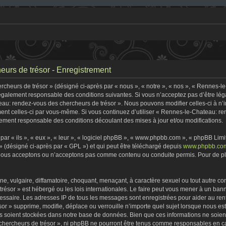
urs de trésor - Enregistrement
heurs de trésor » (désigné ci-après par « nous », « notre », « nos », « Rennes-l
 légalement responsable des conditions suivantes. Si vous n’acceptez pas d’être lé
eau: rendez-vous des chercheurs de trésor ». Nous pouvons modifier celles-ci à n
rement celles-ci par vous-même. Si vous continuez d’utiliser « Rennes-le-Chateau: 
ement responsable des conditions découlant des mises à jour et/ou modifications.
r « ils », « eux », « leur », « logiciel phpBB », « www.phpbb.com », « phpBB Limite
» (désigné ci-après par « GPL ») et qui peut être téléchargé depuis
www.phpbb.co
 nous acceptons ou n’acceptons pas comme contenu ou conduite permis. Pour de plu
, vulgaire, diffamatoire, choquant, menaçant, à caractère sexuel ou tout autre con
ésor » est hébergé ou les lois internationales. Le faire peut vous mener à un ban
écessaire. Les adresses IP de tous les messages sont enregistrées pour aider au r
r » supprime, modifie, déplace ou verrouille n’importe quel sujet lorsque nous e
s soient stockées dans notre base de données. Bien que ces informations ne soient 
ercheurs de trésor », ni phpBB ne pourront être tenus comme responsables en cas