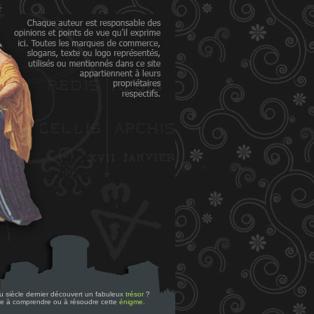
 du siècle dernier découvert un fabuleux
trésor
?
re à comprendre ou à résoudre cette
énigme
.