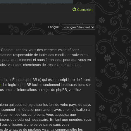
Connexion
Langue :
e-Chateau: rendez-vous des chercheurs de trésor »,
galement responsable de toutes les conditions suivantes,
’importe quel moment et nous ferons tout pour que vous en
rendez-vous des chercheurs de trésor » alors que des
d », « Équipes phpBB ») qui est un script libre de forum,
m
. Le logiciel phpBB facilite seulement les discussions sur
s amples informations au sujet de phpBB, veuillez
tenu qui peut transgresser les lois de votre pays, du pays
nissement immédiat et permanent, avec une notification à
enforcement de ces conditions. Vous acceptez que
stimons que cela est nécessaire. En tant que membre, vous
pas diffusées à une tierce partie sans votre
 de tentative de piratage visant à compromettre les