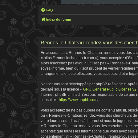
FAQ
Index du forum
Rennes-le-Chateau: rendez-vous des cherche
En accédant à « Rennes-le-Chateau: rendez-vous des cherc
« https://renneslechateau-fr.com »), vous acceptez d’être
alors n’accédez pas et/ou n’utilisez pas « Rennes-le-Chat
soyez informé, bien qu’il soit prudent de vérifier réguliè
changements ont été effectués, vous acceptez d’être légal
Nos forums sont développés par phpBB (désigné ci-après pa
déclaré sous la licence «
GNU General Public License v2
Internet. phpBB Limited n’est pas responsable de ce que
consulter :
https://www.phpbb.com/
.
Vous acceptez de ne pas publier de contenu abusif, obscène
où « Rennes-le-Chateau: rendez-vous des chercheurs de tr
votre fournisseur d’accès à Internet si nous le jugeons n
« Rennes-le-Chateau: rendez-vous des chercheurs de tréso
acceptez que toutes les informations que vous avez saisie
consentement, ni « Rennes-le-Chateau: rendez-vous des ch