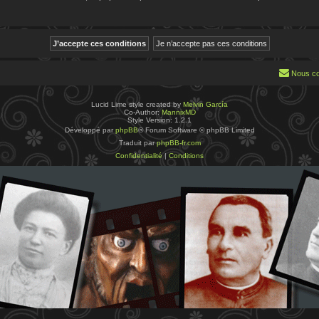
Nous co
Lucid Lime style created by
Melvin García
Co-Author:
MannixMD
Style Version: 1.2.1
Développé par
phpBB
® Forum Software © phpBB Limited
Traduit par
phpBB-fr.com
Confidentialité
|
Conditions