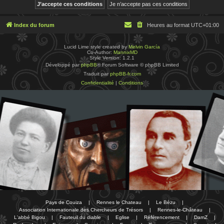
Index du forum
Heures au format
UTC+01:00
Lucid Lime style created by
Melvin García
Co-Author:
MannixMD
Style Version: 1.2.1
Développé par
phpBB
® Forum Software © phpBB Limited
Traduit par
phpBB-fr.com
Confidentialité
|
Conditions
Pays de Couiza
|
Rennes le Chateau
|
Le Bézu
|
Association Internationale des Chercheurs de Trésors
|
Rennes-le-Château
|
L'abbé Bigou
|
Fauteuil du diable
|
Eglise
|
Référencement
|
DamZ
|