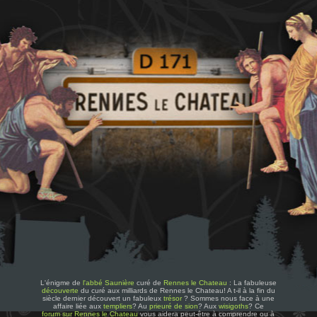
L'énigme de
l'abbé Saunière
curé de
Rennes le Chateau
: La fabuleuse
découverte
du curé aux milliards de Rennes le Chateau! A t-il à la fin du
siècle dernier découvert un fabuleux
trésor
? Sommes nous face à une
affaire liée aux
templiers
? Au
prieuré de sion
? Aux
wisigoths
? Ce
forum sur Rennes le Chateau
vous aidera peut-être à comprendre ou à