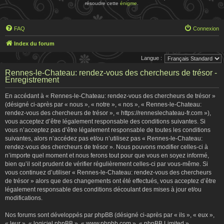
résoudre cette
énigme
.
FAQ
Connexion
Index du forum
Langue :
Rennes-le-Chateau: rendez-vous des chercheurs de trésor -
Enregistrement
En accédant à « Rennes-le-Chateau: rendez-vous des chercheurs de trésor »
(désigné ci-après par « nous », « notre », « nos », « Rennes-le-Chateau:
rendez-vous des chercheurs de trésor », « https://renneslechateau-fr.com »),
vous acceptez d’être légalement responsable des conditions suivantes. Si
vous n’acceptez pas d’être légalement responsable de toutes les conditions
suivantes, alors n’accédez pas et/ou n’utilisez pas « Rennes-le-Chateau:
rendez-vous des chercheurs de trésor ». Nous pouvons modifier celles-ci à
n’importe quel moment et nous ferons tout pour que vous en soyez informé,
bien qu’il soit prudent de vérifier régulièrement celles-ci par vous-même. Si
vous continuez d’utiliser « Rennes-le-Chateau: rendez-vous des chercheurs
de trésor » alors que des changements ont été effectués, vous acceptez d’être
légalement responsable des conditions découlant des mises à jour et/ou
modifications.
Nos forums sont développés par phpBB (désigné ci-après par « ils », « eux »,
« leur », « logiciel phpBB », « www.phpbb.com », « phpBB Limited »,