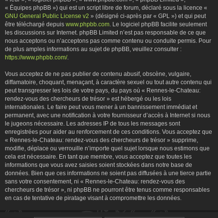
« Équipes phpBB ») qui est un script libre de forum, déclaré sous la licence «
GNU General Public License v2
» (désigné ci-après par « GPL ») et qui peut
être téléchargé depuis
www.phpbb.com
. Le logiciel phpBB facilite seulement
les discussions sur Internet. phpBB Limited n’est pas responsable de ce que
nous acceptons ou n’acceptons pas comme contenu ou conduite permis. Pour
de plus amples informations au sujet de phpBB, veuillez consulter :
https://www.phpbb.com/
.
Vous acceptez de ne pas publier de contenu abusif, obscène, vulgaire,
diffamatoire, choquant, menaçant, à caractère sexuel ou tout autre contenu qui
peut transgresser les lois de votre pays, du pays où « Rennes-le-Chateau:
rendez-vous des chercheurs de trésor » est hébergé ou les lois
internationales. Le faire peut vous mener à un bannissement immédiat et
permanent, avec une notification à votre fournisseur d’accès à Internet si nous
le jugeons nécessaire. Les adresses IP de tous les messages sont
enregistrées pour aider au renforcement de ces conditions. Vous acceptez que
« Rennes-le-Chateau: rendez-vous des chercheurs de trésor » supprime,
modifie, déplace ou verrouille n’importe quel sujet lorsque nous estimons que
cela est nécessaire. En tant que membre, vous acceptez que toutes les
informations que vous avez saisies soient stockées dans notre base de
données. Bien que ces informations ne soient pas diffusées à une tierce partie
sans votre consentement, ni « Rennes-le-Chateau: rendez-vous des
chercheurs de trésor », ni phpBB ne pourront être tenus comme responsables
en cas de tentative de piratage visant à compromettre les données.