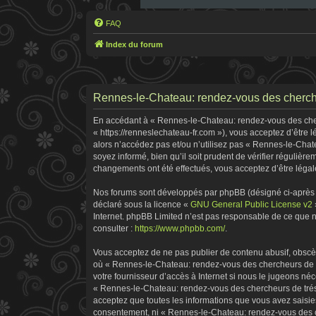
FAQ
Index du forum
Rennes-le-Chateau: rendez-vous des cherche
En accédant à « Rennes-le-Chateau: rendez-vous des cherc
« https://renneslechateau-fr.com »), vous acceptez d’être
alors n’accédez pas et/ou n’utilisez pas « Rennes-le-Chat
soyez informé, bien qu’il soit prudent de vérifier réguliè
changements ont été effectués, vous acceptez d’être légal
Nos forums sont développés par phpBB (désigné ci-après pa
déclaré sous la licence «
GNU General Public License v2
Internet. phpBB Limited n’est pas responsable de ce que
consulter :
https://www.phpbb.com/
.
Vous acceptez de ne pas publier de contenu abusif, obscène
où « Rennes-le-Chateau: rendez-vous des chercheurs de tr
votre fournisseur d’accès à Internet si nous le jugeons n
« Rennes-le-Chateau: rendez-vous des chercheurs de tréso
acceptez que toutes les informations que vous avez saisie
consentement, ni « Rennes-le-Chateau: rendez-vous des ch