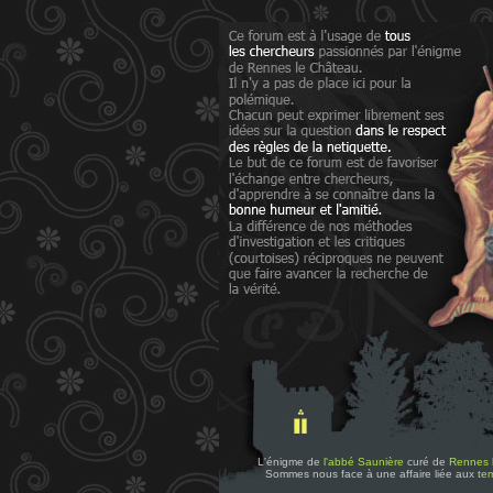
L'énigme de
l'abbé Saunière
curé de
Rennes 
Sommes nous face à une affaire liée aux
tem