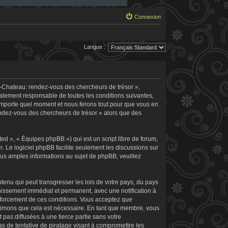
Connexion
Langue :
e-Chateau: rendez-vous des chercheurs de trésor »,
galement responsable de toutes les conditions suivantes,
’importe quel moment et nous ferons tout pour que vous en
rendez-vous des chercheurs de trésor » alors que des
d », « Équipes phpBB ») qui est un script libre de forum,
m
. Le logiciel phpBB facilite seulement les discussions sur
s amples informations au sujet de phpBB, veuillez
tenu qui peut transgresser les lois de votre pays, du pays
nissement immédiat et permanent, avec une notification à
enforcement de ces conditions. Vous acceptez que
stimons que cela est nécessaire. En tant que membre, vous
pas diffusées à une tierce partie sans votre
 de tentative de piratage visant à compromettre les