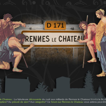
le Chateau
: La fabuleuse
découverte
du curé aux milliards de Rennes le Chateau! A t-il à la fin
pliers
? Au
prieuré de sion
? Aux
wisigoths
? Ce
forum sur Rennes le Chateau
vous aidera peut-êt