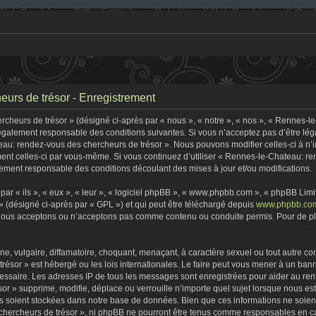
urs de trésor - Enregistrement
heurs de trésor » (désigné ci-après par « nous », « notre », « nos », « Rennes-l
 légalement responsable des conditions suivantes. Si vous n’acceptez pas d’être lé
eau: rendez-vous des chercheurs de trésor ». Nous pouvons modifier celles-ci à n
rement celles-ci par vous-même. Si vous continuez d’utiliser « Rennes-le-Chateau: 
ement responsable des conditions découlant des mises à jour et/ou modifications.
r « ils », « eux », « leur », « logiciel phpBB », « www.phpbb.com », « phpBB Limite
» (désigné ci-après par « GPL ») et qui peut être téléchargé depuis
www.phpbb.co
 nous acceptons ou n’acceptons pas comme contenu ou conduite permis. Pour de plu
, vulgaire, diffamatoire, choquant, menaçant, à caractère sexuel ou tout autre con
ésor » est hébergé ou les lois internationales. Le faire peut vous mener à un ban
écessaire. Les adresses IP de tous les messages sont enregistrées pour aider au r
r » supprime, modifie, déplace ou verrouille n’importe quel sujet lorsque nous e
s soient stockées dans notre base de données. Bien que ces informations ne soient 
ercheurs de trésor », ni phpBB ne pourront être tenus comme responsables en cas