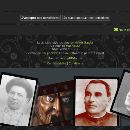
Nous co
Lucid Lime style created by
Melvin García
Co-Author:
MannixMD
Style Version: 1.2.1
Développé par
phpBB
® Forum Software © phpBB Limited
Traduit par
phpBB-fr.com
Confidentialité
|
Conditions