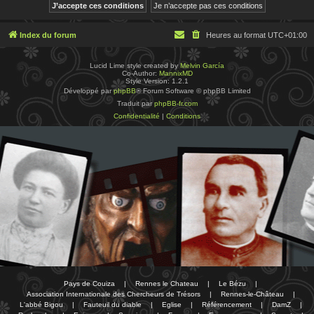
Index du forum
Heures au format
UTC+01:00
Lucid Lime style created by
Melvin García
Co-Author:
MannixMD
Style Version: 1.2.1
Développé par
phpBB
® Forum Software © phpBB Limited
Traduit par
phpBB-fr.com
Confidentialité
|
Conditions
Pays de Couiza
|
Rennes le Chateau
|
Le Bézu
|
Association Internationale des Chercheurs de Trésors
|
Rennes-le-Château
|
L'abbé Bigou
|
Fauteuil du diable
|
Eglise
|
Référencement
|
DamZ
|