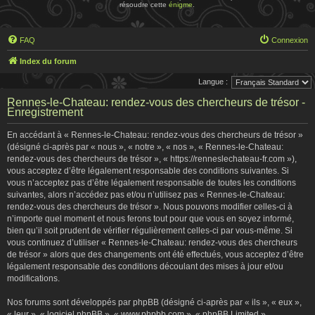
résoudre cette
énigme
.
FAQ
Connexion
Index du forum
Langue :
Rennes-le-Chateau: rendez-vous des chercheurs de trésor -
Enregistrement
En accédant à « Rennes-le-Chateau: rendez-vous des chercheurs de trésor »
(désigné ci-après par « nous », « notre », « nos », « Rennes-le-Chateau:
rendez-vous des chercheurs de trésor », « https://renneslechateau-fr.com »),
vous acceptez d’être légalement responsable des conditions suivantes. Si
vous n’acceptez pas d’être légalement responsable de toutes les conditions
suivantes, alors n’accédez pas et/ou n’utilisez pas « Rennes-le-Chateau:
rendez-vous des chercheurs de trésor ». Nous pouvons modifier celles-ci à
n’importe quel moment et nous ferons tout pour que vous en soyez informé,
bien qu’il soit prudent de vérifier régulièrement celles-ci par vous-même. Si
vous continuez d’utiliser « Rennes-le-Chateau: rendez-vous des chercheurs
de trésor » alors que des changements ont été effectués, vous acceptez d’être
légalement responsable des conditions découlant des mises à jour et/ou
modifications.
Nos forums sont développés par phpBB (désigné ci-après par « ils », « eux »,
« leur », « logiciel phpBB », « www.phpbb.com », « phpBB Limited »,