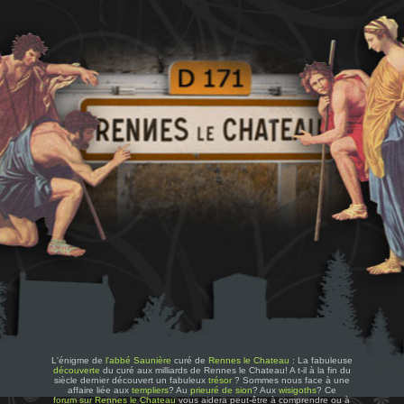
L'énigme de
l'abbé Saunière
curé de
Rennes le Chateau
: La fabuleuse
découverte
du curé aux milliards de Rennes le Chateau! A t-il à la fin du
siècle dernier découvert un fabuleux
trésor
? Sommes nous face à une
affaire liée aux
templiers
? Au
prieuré de sion
? Aux
wisigoths
? Ce
forum sur Rennes le Chateau
vous aidera peut-être à comprendre ou à