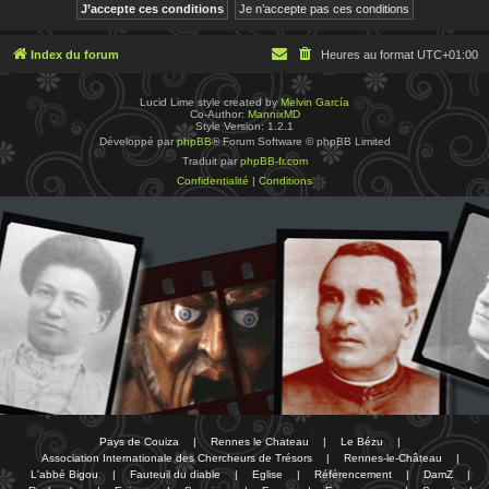
Index du forum
Heures au format
UTC+01:00
Lucid Lime style created by
Melvin García
Co-Author:
MannixMD
Style Version: 1.2.1
Développé par
phpBB
® Forum Software © phpBB Limited
Traduit par
phpBB-fr.com
Confidentialité
|
Conditions
Pays de Couiza
|
Rennes le Chateau
|
Le Bézu
|
Association Internationale des Chercheurs de Trésors
|
Rennes-le-Château
|
L'abbé Bigou
|
Fauteuil du diable
|
Eglise
|
Référencement
|
DamZ
|