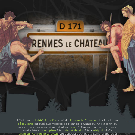
L'énigme de
l'abbé Saunière
curé de
Rennes le Chateau
: La fabuleuse
découverte
du curé aux milliards de Rennes le Chateau! A t-il à la fin du
siècle dernier découvert un fabuleux
trésor
? Sommes nous face à une
affaire liée aux
templiers
? Au
prieuré de sion
? Aux
wisigoths
? Ce
forum sur Rennes le Chateau
vous aidera peut-être à comprendre ou à