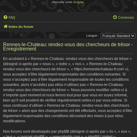
résoudre cette
énigme
.
FAQ
Connexion
Index du forum
Langue :
Rennes-le-Chateau: rendez-vous des chercheurs de trésor -
Enregistrement
En accédant à « Rennes-le-Chateau: rendez-vous des chercheurs de trésor »
(désigné ci-après par « nous », « notre », « nos », « Rennes-le-Chateau:
rendez-vous des chercheurs de trésor », « https://renneslechateau-fr.com »),
vous acceptez d’être légalement responsable des conditions suivantes. Si
vous n’acceptez pas d’être légalement responsable de toutes les conditions
suivantes, alors n’accédez pas et/ou n’utilisez pas « Rennes-le-Chateau:
rendez-vous des chercheurs de trésor ». Nous pouvons modifier celles-ci à
n’importe quel moment et nous ferons tout pour que vous en soyez informé,
bien qu’il soit prudent de vérifier régulièrement celles-ci par vous-même. Si
vous continuez d’utiliser « Rennes-le-Chateau: rendez-vous des chercheurs
de trésor » alors que des changements ont été effectués, vous acceptez d’être
légalement responsable des conditions découlant des mises à jour et/ou
modifications.
Nos forums sont développés par phpBB (désigné ci-après par « ils », « eux »,
« leur », « logiciel phpBB », « www.phpbb.com », « phpBB Limited »,