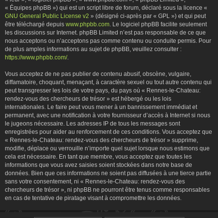
« Équipes phpBB ») qui est un script libre de forum, déclaré sous la licence «
GNU General Public License v2
» (désigné ci-après par « GPL ») et qui peut
être téléchargé depuis
www.phpbb.com
. Le logiciel phpBB facilite seulement
les discussions sur Internet. phpBB Limited n’est pas responsable de ce que
nous acceptons ou n’acceptons pas comme contenu ou conduite permis. Pour
de plus amples informations au sujet de phpBB, veuillez consulter :
https://www.phpbb.com/
.
Vous acceptez de ne pas publier de contenu abusif, obscène, vulgaire,
diffamatoire, choquant, menaçant, à caractère sexuel ou tout autre contenu qui
peut transgresser les lois de votre pays, du pays où « Rennes-le-Chateau:
rendez-vous des chercheurs de trésor » est hébergé ou les lois
internationales. Le faire peut vous mener à un bannissement immédiat et
permanent, avec une notification à votre fournisseur d’accès à Internet si nous
le jugeons nécessaire. Les adresses IP de tous les messages sont
enregistrées pour aider au renforcement de ces conditions. Vous acceptez que
« Rennes-le-Chateau: rendez-vous des chercheurs de trésor » supprime,
modifie, déplace ou verrouille n’importe quel sujet lorsque nous estimons que
cela est nécessaire. En tant que membre, vous acceptez que toutes les
informations que vous avez saisies soient stockées dans notre base de
données. Bien que ces informations ne soient pas diffusées à une tierce partie
sans votre consentement, ni « Rennes-le-Chateau: rendez-vous des
chercheurs de trésor », ni phpBB ne pourront être tenus comme responsables
en cas de tentative de piratage visant à compromettre les données.