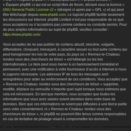
« Équipes phpBB ») qui est un script libre de forum, déclaré sous la licence «
GNU General Public License v2
» (désigné ci-après par « GPL ») et qui peut
être téléchargé depuis
www.phpbb.com
. Le logiciel phpBB facilite seulement
les discussions sur Internet. phpBB Limited n’est pas responsable de ce que
nous acceptons ou n’acceptons pas comme contenu ou conduite permis. Pour
de plus amples informations au sujet de phpBB, veuillez consulter :
https://www.phpbb.com/
.
Vous acceptez de ne pas publier de contenu abusif, obscène, vulgaire,
diffamatoire, choquant, menaçant, à caractère sexuel ou tout autre contenu qui
peut transgresser les lois de votre pays, du pays où « Rennes-le-Chateau:
rendez-vous des chercheurs de trésor » est hébergé ou les lois
internationales. Le faire peut vous mener à un bannissement immédiat et
permanent, avec une notification à votre fournisseur d’accès à Internet si nous
le jugeons nécessaire. Les adresses IP de tous les messages sont
enregistrées pour aider au renforcement de ces conditions. Vous acceptez que
« Rennes-le-Chateau: rendez-vous des chercheurs de trésor » supprime,
modifie, déplace ou verrouille n’importe quel sujet lorsque nous estimons que
cela est nécessaire. En tant que membre, vous acceptez que toutes les
informations que vous avez saisies soient stockées dans notre base de
données. Bien que ces informations ne soient pas diffusées à une tierce partie
sans votre consentement, ni « Rennes-le-Chateau: rendez-vous des
chercheurs de trésor », ni phpBB ne pourront être tenus comme responsables
en cas de tentative de piratage visant à compromettre les données.