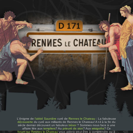
L'énigme de
l'abbé Saunière
curé de
Rennes le Chateau
: La fabuleuse
découverte
du curé aux milliards de Rennes le Chateau! A t-il à la fin du
siècle dernier découvert un fabuleux
trésor
? Sommes nous face à une
affaire liée aux
templiers
? Au
prieuré de sion
? Aux
wisigoths
? Ce
forum sur Rennes le Chateau
vous aidera peut-être à comprendre ou à