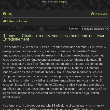
résoudre cette
énigme
.
FAQ
Connexion
Index du forum
Langue :
Rennes-le-Chateau: rendez-vous des chercheurs de trésor -
Enregistrement
En accédant à « Rennes-le-Chateau: rendez-vous des chercheurs de trésor »
(désigné ci-après par « nous », « notre », « nos », « Rennes-le-Chateau:
rendez-vous des chercheurs de trésor », « https://renneslechateau-fr.com »),
vous acceptez d’être légalement responsable des conditions suivantes. Si
vous n’acceptez pas d’être légalement responsable de toutes les conditions
suivantes, alors n’accédez pas et/ou n’utilisez pas « Rennes-le-Chateau:
rendez-vous des chercheurs de trésor ». Nous pouvons modifier celles-ci à
n’importe quel moment et nous ferons tout pour que vous en soyez informé,
bien qu’il soit prudent de vérifier régulièrement celles-ci par vous-même. Si
vous continuez d’utiliser « Rennes-le-Chateau: rendez-vous des chercheurs
de trésor » alors que des changements ont été effectués, vous acceptez d’être
légalement responsable des conditions découlant des mises à jour et/ou
modifications.
Nos forums sont développés par phpBB (désigné ci-après par « ils », « eux »,
« leur », « logiciel phpBB », « www.phpbb.com », « phpBB Limited »,