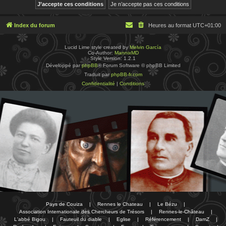
Index du forum
Heures au format
UTC+01:00
Lucid Lime style created by
Melvin García
Co-Author:
MannixMD
Style Version: 1.2.1
Développé par
phpBB
® Forum Software © phpBB Limited
Traduit par
phpBB-fr.com
Confidentialité
|
Conditions
Pays de Couiza
|
Rennes le Chateau
|
Le Bézu
|
Association Internationale des Chercheurs de Trésors
|
Rennes-le-Château
|
L'abbé Bigou
|
Fauteuil du diable
|
Eglise
|
Référencement
|
DamZ
|