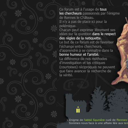
L'énigme de
l'abbé Saunière
curé de
Rennes 
Sommes nous face à une affaire liée aux
tem