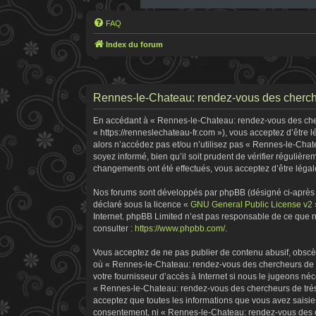
FAQ
Index du forum
Rennes-le-Chateau: rendez-vous des cherche
En accédant à « Rennes-le-Chateau: rendez-vous des cherc
« https://renneslechateau-fr.com »), vous acceptez d’être
alors n’accédez pas et/ou n’utilisez pas « Rennes-le-Chat
soyez informé, bien qu’il soit prudent de vérifier réguliè
changements ont été effectués, vous acceptez d’être légal
Nos forums sont développés par phpBB (désigné ci-après pa
déclaré sous la licence «
GNU General Public License v2
Internet. phpBB Limited n’est pas responsable de ce que
consulter :
https://www.phpbb.com/
.
Vous acceptez de ne pas publier de contenu abusif, obscène
où « Rennes-le-Chateau: rendez-vous des chercheurs de tr
votre fournisseur d’accès à Internet si nous le jugeons n
« Rennes-le-Chateau: rendez-vous des chercheurs de tréso
acceptez que toutes les informations que vous avez saisie
consentement, ni « Rennes-le-Chateau: rendez-vous des ch