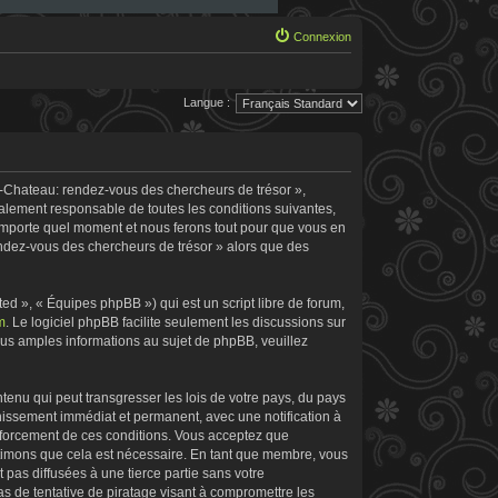
Connexion
Langue :
e-Chateau: rendez-vous des chercheurs de trésor »,
galement responsable de toutes les conditions suivantes,
’importe quel moment et nous ferons tout pour que vous en
rendez-vous des chercheurs de trésor » alors que des
d », « Équipes phpBB ») qui est un script libre de forum,
m
. Le logiciel phpBB facilite seulement les discussions sur
s amples informations au sujet de phpBB, veuillez
tenu qui peut transgresser les lois de votre pays, du pays
nissement immédiat et permanent, avec une notification à
enforcement de ces conditions. Vous acceptez que
stimons que cela est nécessaire. En tant que membre, vous
pas diffusées à une tierce partie sans votre
 de tentative de piratage visant à compromettre les