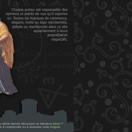
 du siècle dernier découvert un fabuleux
trésor
?
re à comprendre ou à résoudre cette
énigme
.