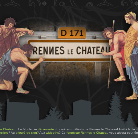
le Chateau
: La fabuleuse
découverte
du curé aux milliards de Rennes le Chateau! A t-il à la fin
pliers
? Au
prieuré de sion
? Aux
wisigoths
? Ce
forum sur Rennes le Chateau
vous aidera peut-êt