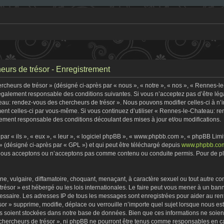
urs de trésor - Enregistrement
heurs de trésor » (désigné ci-après par « nous », « notre », « nos », « Rennes-l
 légalement responsable des conditions suivantes. Si vous n’acceptez pas d’être lé
eau: rendez-vous des chercheurs de trésor ». Nous pouvons modifier celles-ci à n
rement celles-ci par vous-même. Si vous continuez d’utiliser « Rennes-le-Chateau: 
ement responsable des conditions découlant des mises à jour et/ou modifications.
r « ils », « eux », « leur », « logiciel phpBB », « www.phpbb.com », « phpBB Limite
» (désigné ci-après par « GPL ») et qui peut être téléchargé depuis
www.phpbb.co
 nous acceptons ou n’acceptons pas comme contenu ou conduite permis. Pour de plu
, vulgaire, diffamatoire, choquant, menaçant, à caractère sexuel ou tout autre con
ésor » est hébergé ou les lois internationales. Le faire peut vous mener à un ban
écessaire. Les adresses IP de tous les messages sont enregistrées pour aider au r
r » supprime, modifie, déplace ou verrouille n’importe quel sujet lorsque nous e
s soient stockées dans notre base de données. Bien que ces informations ne soient 
ercheurs de trésor », ni phpBB ne pourront être tenus comme responsables en cas