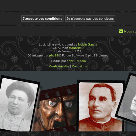
Nous co
Lucid Lime style created by
Melvin García
Co-Author:
MannixMD
Style Version: 1.2.1
Développé par
phpBB
® Forum Software © phpBB Limited
Traduit par
phpBB-fr.com
Confidentialité
|
Conditions