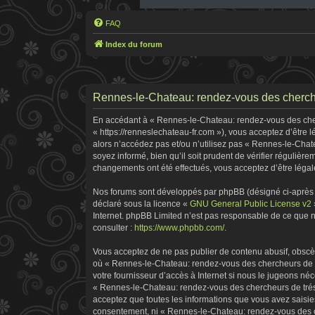
FAQ
Index du forum
Rennes-le-Chateau: rendez-vous des cherche
En accédant à « Rennes-le-Chateau: rendez-vous des cherc
« https://renneslechateau-fr.com »), vous acceptez d’être
alors n’accédez pas et/ou n’utilisez pas « Rennes-le-Chat
soyez informé, bien qu’il soit prudent de vérifier réguliè
changements ont été effectués, vous acceptez d’être légal
Nos forums sont développés par phpBB (désigné ci-après pa
déclaré sous la licence «
GNU General Public License v2
Internet. phpBB Limited n’est pas responsable de ce que
consulter :
https://www.phpbb.com/
.
Vous acceptez de ne pas publier de contenu abusif, obscène
où « Rennes-le-Chateau: rendez-vous des chercheurs de tr
votre fournisseur d’accès à Internet si nous le jugeons n
« Rennes-le-Chateau: rendez-vous des chercheurs de tréso
acceptez que toutes les informations que vous avez saisie
consentement, ni « Rennes-le-Chateau: rendez-vous des ch