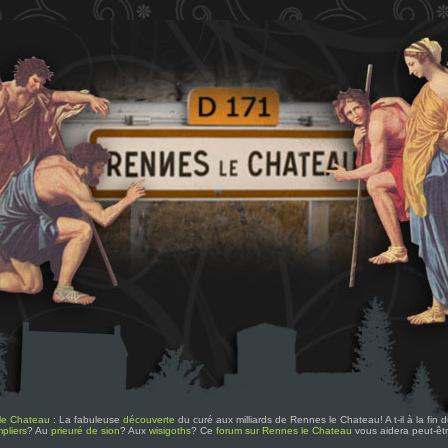
le Chateau
: La fabuleuse
découverte
du curé aux milliards de Rennes le Chateau! A t-il à la fin
pliers
? Au
prieuré de sion
? Aux
wisigoths
? Ce
forum sur Rennes le Chateau
vous aidera peut-êt