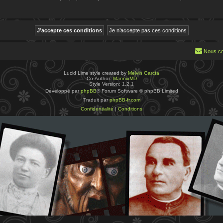
Nous co
Lucid Lime style created by
Melvin García
Co-Author:
MannixMD
Style Version: 1.2.1
Développé par
phpBB
® Forum Software © phpBB Limited
Traduit par
phpBB-fr.com
Confidentialité
|
Conditions