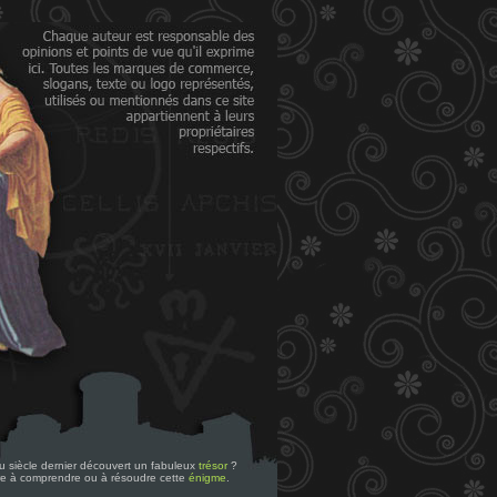
 du siècle dernier découvert un fabuleux
trésor
?
re à comprendre ou à résoudre cette
énigme
.