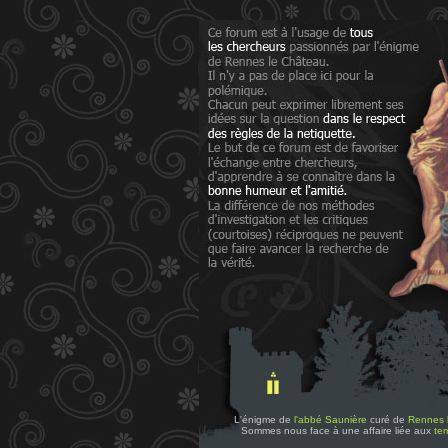
L'énigme de
l'abbé Saunière
curé de
Rennes 
Sommes nous face à une affaire liée aux
tem