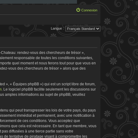
Connexion
Langue :
e-Chateau: rendez-vous des chercheurs de trésor »,
galement responsable de toutes les conditions suivantes,
’importe quel moment et nous ferons tout pour que vous en
rendez-vous des chercheurs de trésor » alors que des
d », « Équipes phpBB ») qui est un script libre de forum,
m
. Le logiciel phpBB facilite seulement les discussions sur
s amples informations au sujet de phpBB, veuillez
tenu qui peut transgresser les lois de votre pays, du pays
nissement immédiat et permanent, avec une notification à
enforcement de ces conditions. Vous acceptez que
stimons que cela est nécessaire. En tant que membre, vous
pas diffusées à une tierce partie sans votre
 de tentative de piratage visant à compromettre les