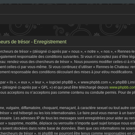
urs de trésor - Enregistrement
heurs de trésor » (désigné ci-après par « nous », « notre », « nos », « Rennes-l
 légalement responsable des conditions suivantes. Si vous n’acceptez pas d’être lé
eau: rendez-vous des chercheurs de trésor ». Nous pouvons modifier celles-ci à n
rement celles-ci par vous-même. Si vous continuez d’utiliser « Rennes-le-Chateau: 
ement responsable des conditions découlant des mises à jour et/ou modifications.
r « ils », « eux », « leur », « logiciel phpBB », « www.phpbb.com », « phpBB Limite
» (désigné ci-après par « GPL ») et qui peut être téléchargé depuis
www.phpbb.co
 nous acceptons ou n’acceptons pas comme contenu ou conduite permis. Pour de plu
, vulgaire, diffamatoire, choquant, menaçant, à caractère sexuel ou tout autre con
ésor » est hébergé ou les lois internationales. Le faire peut vous mener à un ban
écessaire. Les adresses IP de tous les messages sont enregistrées pour aider au r
r » supprime, modifie, déplace ou verrouille n’importe quel sujet lorsque nous e
s soient stockées dans notre base de données. Bien que ces informations ne soient 
ercheurs de trésor », ni phpBB ne pourront être tenus comme responsables en cas