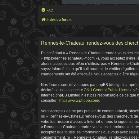
FAQ
Index du forum
Rennes-le-Chateau: rendez-vous des cherche
En accédant à « Rennes-le-Chateau: rendez-vous des cherc
« https://renneslechateau-fr.com »), vous acceptez d’être
alors n’accédez pas et/ou n’utilisez pas « Rennes-le-Chat
soyez informé, bien qu’il soit prudent de vérifier réguliè
changements ont été effectués, vous acceptez d’être légal
Nos forums sont développés par phpBB (désigné ci-après pa
déclaré sous la licence «
GNU General Public License v2
Internet. phpBB Limited n’est pas responsable de ce que
consulter :
https://www.phpbb.com/
.
Vous acceptez de ne pas publier de contenu abusif, obscène
où « Rennes-le-Chateau: rendez-vous des chercheurs de tr
votre fournisseur d’accès à Internet si nous le jugeons n
« Rennes-le-Chateau: rendez-vous des chercheurs de tréso
acceptez que toutes les informations que vous avez saisie
consentement, ni « Rennes-le-Chateau: rendez-vous des ch