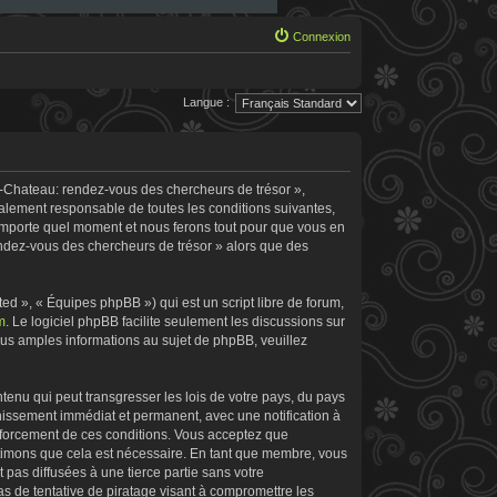
Connexion
Langue :
e-Chateau: rendez-vous des chercheurs de trésor »,
galement responsable de toutes les conditions suivantes,
’importe quel moment et nous ferons tout pour que vous en
rendez-vous des chercheurs de trésor » alors que des
d », « Équipes phpBB ») qui est un script libre de forum,
m
. Le logiciel phpBB facilite seulement les discussions sur
s amples informations au sujet de phpBB, veuillez
tenu qui peut transgresser les lois de votre pays, du pays
nissement immédiat et permanent, avec une notification à
enforcement de ces conditions. Vous acceptez que
stimons que cela est nécessaire. En tant que membre, vous
pas diffusées à une tierce partie sans votre
 de tentative de piratage visant à compromettre les