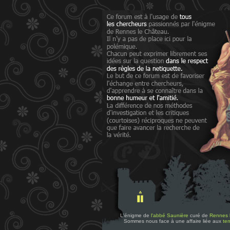
L'énigme de
l'abbé Saunière
curé de
Rennes 
Sommes nous face à une affaire liée aux
tem