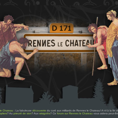
le Chateau
: La fabuleuse
découverte
du curé aux milliards de Rennes le Chateau! A t-il à la fin
pliers
? Au
prieuré de sion
? Aux
wisigoths
? Ce
forum sur Rennes le Chateau
vous aidera peut-êt