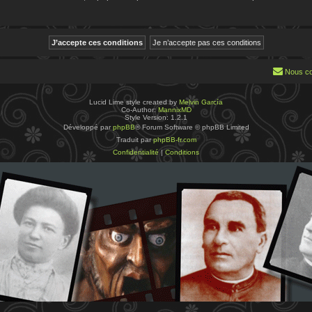
Nous co
Lucid Lime style created by
Melvin García
Co-Author:
MannixMD
Style Version: 1.2.1
Développé par
phpBB
® Forum Software © phpBB Limited
Traduit par
phpBB-fr.com
Confidentialité
|
Conditions