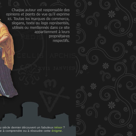
 du siècle dernier découvert un fabuleux
trésor
?
re à comprendre ou à résoudre cette
énigme
.