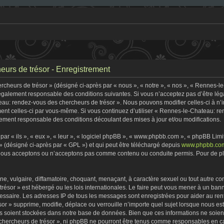
urs de trésor - Enregistrement
heurs de trésor » (désigné ci-après par « nous », « notre », « nos », « Rennes-l
 légalement responsable des conditions suivantes. Si vous n’acceptez pas d’être lé
eau: rendez-vous des chercheurs de trésor ». Nous pouvons modifier celles-ci à n
rement celles-ci par vous-même. Si vous continuez d’utiliser « Rennes-le-Chateau: 
ement responsable des conditions découlant des mises à jour et/ou modifications.
r « ils », « eux », « leur », « logiciel phpBB », « www.phpbb.com », « phpBB Limite
» (désigné ci-après par « GPL ») et qui peut être téléchargé depuis
www.phpbb.co
 nous acceptons ou n’acceptons pas comme contenu ou conduite permis. Pour de plu
, vulgaire, diffamatoire, choquant, menaçant, à caractère sexuel ou tout autre con
ésor » est hébergé ou les lois internationales. Le faire peut vous mener à un ban
écessaire. Les adresses IP de tous les messages sont enregistrées pour aider au r
r » supprime, modifie, déplace ou verrouille n’importe quel sujet lorsque nous e
s soient stockées dans notre base de données. Bien que ces informations ne soient 
ercheurs de trésor », ni phpBB ne pourront être tenus comme responsables en cas