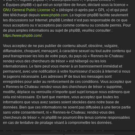
« Équipes phpBB ») qui est un script libre de forum, déclaré sous la licence «
GNU General Public License v2
» (désigné ci-après par « GPL ») et qui peut
être téléchargé depuis
www.phpbb.com
. Le logiciel phpBB facilite seulement
les discussions sur Internet. phpBB Limited n’est pas responsable de ce que
nous acceptons ou n’acceptons pas comme contenu ou conduite permis. Pour
de plus amples informations au sujet de phpBB, veuillez consulter :
https://www.phpbb.com/
.
Vous acceptez de ne pas publier de contenu abusif, obscène, vulgaire,
diffamatoire, choquant, menaçant, à caractère sexuel ou tout autre contenu qui
peut transgresser les lois de votre pays, du pays où « Rennes-le-Chateau:
rendez-vous des chercheurs de trésor » est hébergé ou les lois
internationales. Le faire peut vous mener à un bannissement immédiat et
permanent, avec une notification à votre fournisseur d’accès à Internet si nous
le jugeons nécessaire. Les adresses IP de tous les messages sont
enregistrées pour aider au renforcement de ces conditions. Vous acceptez que
« Rennes-le-Chateau: rendez-vous des chercheurs de trésor » supprime,
modifie, déplace ou verrouille n’importe quel sujet lorsque nous estimons que
cela est nécessaire. En tant que membre, vous acceptez que toutes les
informations que vous avez saisies soient stockées dans notre base de
données. Bien que ces informations ne soient pas diffusées à une tierce partie
sans votre consentement, ni « Rennes-le-Chateau: rendez-vous des
chercheurs de trésor », ni phpBB ne pourront être tenus comme responsables
en cas de tentative de piratage visant à compromettre les données.