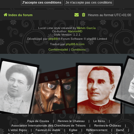
Index du forum
Heures au format
UTC+01:00
Lucid Lime style created by
Melvin García
Co-Author:
MannixMD
Style Version: 1.2.1
Développé par
phpBB
® Forum Software © phpBB Limited
Traduit par
phpBB-fr.com
Confidentialité
|
Conditions
Pays de Couiza
|
Rennes le Chateau
|
Le Bézu
|
Association Internationale des Chercheurs de Trésors
|
Rennes-le-Château
|
L'abbé Bigou
|
Fauteuil du diable
|
Eglise
|
Référencement
|
DamZ
|