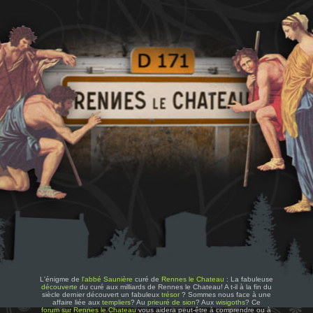
L'énigme de
l'abbé Saunière
curé de
Rennes le Chateau
: La fabuleuse
découverte
du curé aux milliards de Rennes le Chateau! A t-il à la fin du
siècle dernier découvert un fabuleux
trésor
? Sommes nous face à une
affaire liée aux
templiers
? Au
prieuré de sion
? Aux
wisigoths
? Ce
forum sur Rennes le Chateau
vous aidera peut-être à comprendre ou à