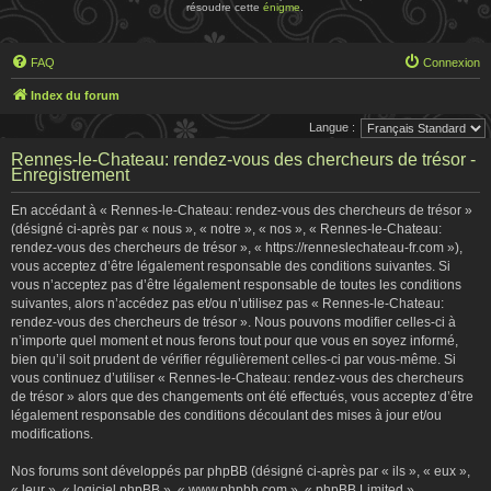
résoudre cette
énigme
.
FAQ
Connexion
Index du forum
Langue :
Rennes-le-Chateau: rendez-vous des chercheurs de trésor -
Enregistrement
En accédant à « Rennes-le-Chateau: rendez-vous des chercheurs de trésor »
(désigné ci-après par « nous », « notre », « nos », « Rennes-le-Chateau:
rendez-vous des chercheurs de trésor », « https://renneslechateau-fr.com »),
vous acceptez d’être légalement responsable des conditions suivantes. Si
vous n’acceptez pas d’être légalement responsable de toutes les conditions
suivantes, alors n’accédez pas et/ou n’utilisez pas « Rennes-le-Chateau:
rendez-vous des chercheurs de trésor ». Nous pouvons modifier celles-ci à
n’importe quel moment et nous ferons tout pour que vous en soyez informé,
bien qu’il soit prudent de vérifier régulièrement celles-ci par vous-même. Si
vous continuez d’utiliser « Rennes-le-Chateau: rendez-vous des chercheurs
de trésor » alors que des changements ont été effectués, vous acceptez d’être
légalement responsable des conditions découlant des mises à jour et/ou
modifications.
Nos forums sont développés par phpBB (désigné ci-après par « ils », « eux »,
« leur », « logiciel phpBB », « www.phpbb.com », « phpBB Limited »,