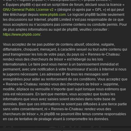
« Équipes phpBB ») qui est un script libre de forum, déclaré sous la licence «
GNU General Public License v2
» (désigné ci-après par « GPL ») et qui peut
être téléchargé depuis
www.phpbb.com
. Le logiciel phpBB facilite seulement
les discussions sur Internet. phpBB Limited n’est pas responsable de ce que
nous acceptons ou n’acceptons pas comme contenu ou conduite permis. Pour
de plus amples informations au sujet de phpBB, veuillez consulter :
https://www.phpbb.com/
.
Vous acceptez de ne pas publier de contenu abusif, obscène, vulgaire,
diffamatoire, choquant, menaçant, à caractère sexuel ou tout autre contenu qui
peut transgresser les lois de votre pays, du pays où « Rennes-le-Chateau:
rendez-vous des chercheurs de trésor » est hébergé ou les lois
internationales. Le faire peut vous mener à un bannissement immédiat et
permanent, avec une notification à votre fournisseur d’accès à Internet si nous
le jugeons nécessaire. Les adresses IP de tous les messages sont
enregistrées pour aider au renforcement de ces conditions. Vous acceptez que
« Rennes-le-Chateau: rendez-vous des chercheurs de trésor » supprime,
modifie, déplace ou verrouille n’importe quel sujet lorsque nous estimons que
cela est nécessaire. En tant que membre, vous acceptez que toutes les
informations que vous avez saisies soient stockées dans notre base de
données. Bien que ces informations ne soient pas diffusées à une tierce partie
sans votre consentement, ni « Rennes-le-Chateau: rendez-vous des
chercheurs de trésor », ni phpBB ne pourront être tenus comme responsables
en cas de tentative de piratage visant à compromettre les données.