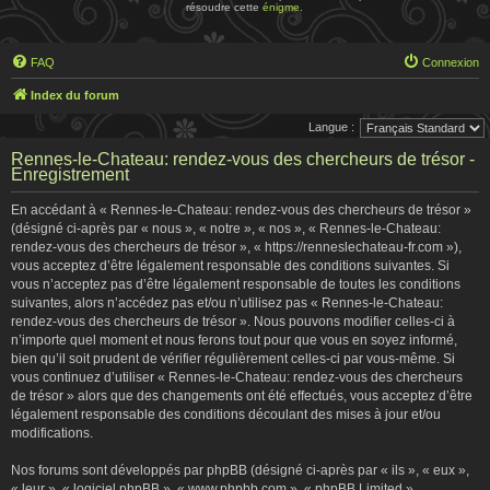
résoudre cette
énigme
.
FAQ
Connexion
Index du forum
Langue :
Rennes-le-Chateau: rendez-vous des chercheurs de trésor -
Enregistrement
En accédant à « Rennes-le-Chateau: rendez-vous des chercheurs de trésor »
(désigné ci-après par « nous », « notre », « nos », « Rennes-le-Chateau:
rendez-vous des chercheurs de trésor », « https://renneslechateau-fr.com »),
vous acceptez d’être légalement responsable des conditions suivantes. Si
vous n’acceptez pas d’être légalement responsable de toutes les conditions
suivantes, alors n’accédez pas et/ou n’utilisez pas « Rennes-le-Chateau:
rendez-vous des chercheurs de trésor ». Nous pouvons modifier celles-ci à
n’importe quel moment et nous ferons tout pour que vous en soyez informé,
bien qu’il soit prudent de vérifier régulièrement celles-ci par vous-même. Si
vous continuez d’utiliser « Rennes-le-Chateau: rendez-vous des chercheurs
de trésor » alors que des changements ont été effectués, vous acceptez d’être
légalement responsable des conditions découlant des mises à jour et/ou
modifications.
Nos forums sont développés par phpBB (désigné ci-après par « ils », « eux »,
« leur », « logiciel phpBB », « www.phpbb.com », « phpBB Limited »,