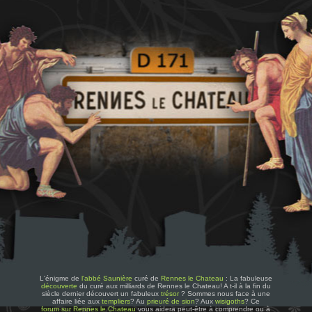
L'énigme de
l'abbé Saunière
curé de
Rennes le Chateau
: La fabuleuse
découverte
du curé aux milliards de Rennes le Chateau! A t-il à la fin du
siècle dernier découvert un fabuleux
trésor
? Sommes nous face à une
affaire liée aux
templiers
? Au
prieuré de sion
? Aux
wisigoths
? Ce
forum sur Rennes le Chateau
vous aidera peut-être à comprendre ou à