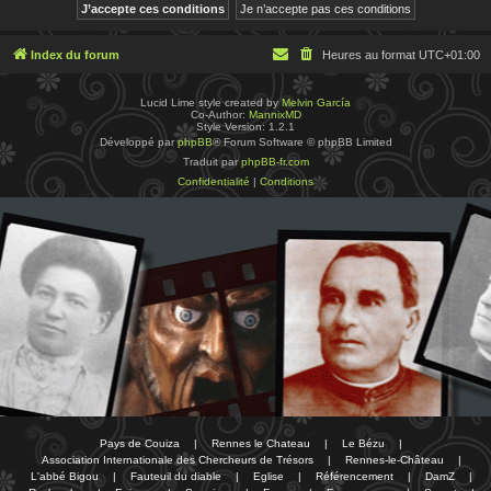
Index du forum
Heures au format
UTC+01:00
Lucid Lime style created by
Melvin García
Co-Author:
MannixMD
Style Version: 1.2.1
Développé par
phpBB
® Forum Software © phpBB Limited
Traduit par
phpBB-fr.com
Confidentialité
|
Conditions
Pays de Couiza
|
Rennes le Chateau
|
Le Bézu
|
Association Internationale des Chercheurs de Trésors
|
Rennes-le-Château
|
L'abbé Bigou
|
Fauteuil du diable
|
Eglise
|
Référencement
|
DamZ
|