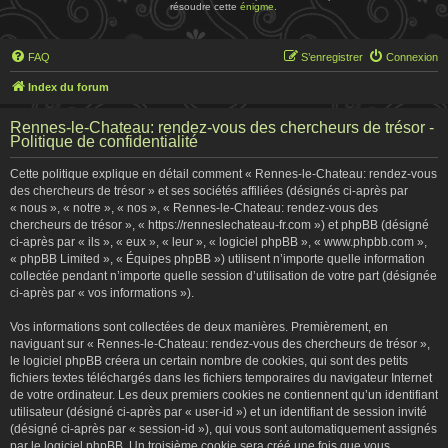
résoudre cette
énigme
.
FAQ
S’enregistrer
Connexion
Index du forum
Rennes-le-Chateau: rendez-vous des chercheurs de trésor -
Politique de confidentialité
Cette politique explique en détail comment « Rennes-le-Chateau: rendez-vous
des chercheurs de trésor » et ses sociétés affiliées (désignés ci-après par
« nous », « notre », « nos », « Rennes-le-Chateau: rendez-vous des
chercheurs de trésor », « https://renneslechateau-fr.com ») et phpBB (désigné
ci-après par « ils », « eux », « leur », « logiciel phpBB », « www.phpbb.com »,
« phpBB Limited », « Équipes phpBB ») utilisent n’importe quelle information
collectée pendant n’importe quelle session d’utilisation de votre part (désignée
ci-après par « vos informations »).
Vos informations sont collectées de deux manières. Premièrement, en
naviguant sur « Rennes-le-Chateau: rendez-vous des chercheurs de trésor »,
le logiciel phpBB créera un certain nombre de cookies, qui sont des petits
fichiers textes téléchargés dans les fichiers temporaires du navigateur Internet
de votre ordinateur. Les deux premiers cookies ne contiennent qu’un identifiant
utilisateur (désigné ci-après par « user-id ») et un identifiant de session invité
(désigné ci-après par « session-id »), qui vous sont automatiquement assignés
par le logiciel phpBB. Un troisième cookie sera créé une fois que vous