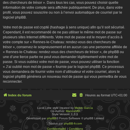
des chercheurs de trésor ». Dans tous les cas, vous pouvez choisir quelle
information de votre compte sera affichée publiquement. De plus, dans votre
profil, vous pouvez souscrire ou non à l’envoi automatique de courriel par le
logiciel phpBB.
Votre mot de passe est crypté (hashage à sens unique) afin qu’il soit sécurisé.
Cependant, il est recommandé de ne pas utiliser le même mot de passe sur
plusieurs sites Internet différents. Votre mot de passe est le moyen d’accès à
votre compte sur « Rennes-le-Chateau: rendez-vous des chercheurs de
trésor », conservez-le soigneusement et en aucun cas une personne affiliée de
« Rennes-le-Chateau: rendez-vous des chercheurs de trésor », de phpBB ou
une d’une tierce partie ne peut vous demander légitimement votre mot de
passe. Si vous oubliez votre mot de passe, vous pouvez utiliser la fonction
« J’ai oublié mon mot de passe » fournie par le logiciel phpBB. Ce processus
vous demandera de fournir votre nom d’utilisateur et votre courriel, alors le
logiciel phpBB générera un nouveau mot de passe qui vous permettra de vous
reconnecter.
Index du forum
Heures au format
UTC+01:00
Lucid Lime style created by
Melvin García
Co-Author:
MannixMD
Style Version: 1.2.1
Développé par
phpBB
® Forum Software © phpBB Limited
Traduit par
phpBB-fr.com
Confidentialité
|
Conditions