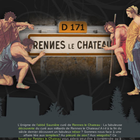
L'énigme de
l'abbé Saunière
curé de
Rennes le Chateau
: La fabuleuse
découverte
du curé aux milliards de Rennes le Chateau! A t-il à la fin du
siècle dernier découvert un fabuleux
trésor
? Sommes nous face à une
affaire liée aux
templiers
? Au
prieuré de sion
? Aux
wisigoths
? Ce
forum sur Rennes le Chateau
vous aidera peut-être à comprendre ou à