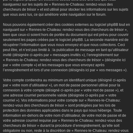
naviguerez sur les sujets de « Rennes-le-Chateau: rendez-vous des
chercheurs de trésor » et est utilisé pour stocker les informations sur les sujets
que vous avez lus, ce qui améliore votre navigation sur le forum.
Nous pouvons également créer des cookies externes au logiciel phpBB tout en
naviguant sur « Rennes-le-Chateau: rendez-vous des chercheurs de trésor »,
bien que ceux-ci soient hors de portée du document qui est prévu pour couvrir
seulement les pages créées par le logiciel phpBB. La seconde manière est de
récupérer l’information que vous nous envoyez et que nous collectons. Ceci
peut être, et n’est pas limité à : la publication de message en tant qu’utilisateur
invité (désignée ci-après par « messages invités »), l’enregistrement sur
« Rennes-le-Chateau: rendez-vous des chercheurs de trésor » (désignée ici
par « votre compte ») et les messages que vous envoyez après
l’enregistrement et lors d’une connexion (désignés ici par « vos messages »).
Votre compte contiendra au minimum un identifiant unique (désigné ci-après
par « votre nom d’utilisateur »), un mot de passe personnel utilisé pour la
connexion à votre compte (désigné ci-après par « votre mot de passe »), et
une adresse courriel personnelle valide (désignée ci-après par « votre
courriel »). Vos informations pour votre compte sur « Rennes-le-Chateau:
rendez-vous des chercheurs de trésor » sont protégées par les lois de
protection des données applicables dans le pays qui nous héberge. Toute
information en-dehors de votre nom d’utilisateur, de votre mot de passe et de
votre adresse courriel requise par « Rennes-le-Chateau: rendez-vous des
chercheurs de trésor » durant la procédure d’enregistrement, qu’elle soit
obligatoire ou non, reste à la discrétion de « Rennes-le-Chateau: rendez-vous