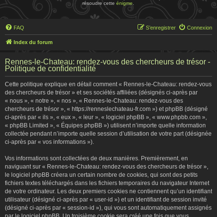
résoudre cette
énigme
.
FAQ
S’enregistrer
Connexion
Index du forum
Rennes-le-Chateau: rendez-vous des chercheurs de trésor -
Politique de confidentialité
Cette politique explique en détail comment « Rennes-le-Chateau: rendez-vous
des chercheurs de trésor » et ses sociétés affiliées (désignés ci-après par
« nous », « notre », « nos », « Rennes-le-Chateau: rendez-vous des
chercheurs de trésor », « https://renneslechateau-fr.com ») et phpBB (désigné
ci-après par « ils », « eux », « leur », « logiciel phpBB », « www.phpbb.com »,
« phpBB Limited », « Équipes phpBB ») utilisent n’importe quelle information
collectée pendant n’importe quelle session d’utilisation de votre part (désignée
ci-après par « vos informations »).
Vos informations sont collectées de deux manières. Premièrement, en
naviguant sur « Rennes-le-Chateau: rendez-vous des chercheurs de trésor »,
le logiciel phpBB créera un certain nombre de cookies, qui sont des petits
fichiers textes téléchargés dans les fichiers temporaires du navigateur Internet
de votre ordinateur. Les deux premiers cookies ne contiennent qu’un identifiant
utilisateur (désigné ci-après par « user-id ») et un identifiant de session invité
(désigné ci-après par « session-id »), qui vous sont automatiquement assignés
par le logiciel phpBB. Un troisième cookie sera créé une fois que vous