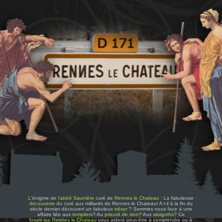
L'énigme de
l'abbé Saunière
curé de
Rennes le Chateau
: La fabuleuse
découverte
du curé aux milliards de Rennes le Chateau! A t-il à la fin du
siècle dernier découvert un fabuleux
trésor
? Sommes nous face à une
affaire liée aux
templiers
? Au
prieuré de sion
? Aux
wisigoths
? Ce
forum sur Rennes le Chateau
vous aidera peut-être à comprendre ou à