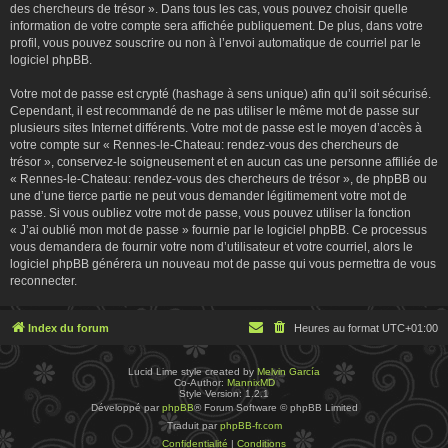
des chercheurs de trésor ». Dans tous les cas, vous pouvez choisir quelle
information de votre compte sera affichée publiquement. De plus, dans votre
profil, vous pouvez souscrire ou non à l’envoi automatique de courriel par le
logiciel phpBB.
Votre mot de passe est crypté (hashage à sens unique) afin qu’il soit sécurisé.
Cependant, il est recommandé de ne pas utiliser le même mot de passe sur
plusieurs sites Internet différents. Votre mot de passe est le moyen d’accès à
votre compte sur « Rennes-le-Chateau: rendez-vous des chercheurs de
trésor », conservez-le soigneusement et en aucun cas une personne affiliée de
« Rennes-le-Chateau: rendez-vous des chercheurs de trésor », de phpBB ou
une d’une tierce partie ne peut vous demander légitimement votre mot de
passe. Si vous oubliez votre mot de passe, vous pouvez utiliser la fonction
« J’ai oublié mon mot de passe » fournie par le logiciel phpBB. Ce processus
vous demandera de fournir votre nom d’utilisateur et votre courriel, alors le
logiciel phpBB générera un nouveau mot de passe qui vous permettra de vous
reconnecter.
Index du forum
Heures au format
UTC+01:00
Lucid Lime style created by
Melvin García
Co-Author:
MannixMD
Style Version: 1.2.1
Développé par
phpBB
® Forum Software © phpBB Limited
Traduit par
phpBB-fr.com
Confidentialité
|
Conditions