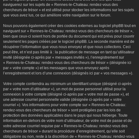
naviguerez sur les sujets de « Rennes-le-Chateau: rendez-vous des
chercheurs de trésor » et est utilisé pour stocker les informations sur les sujets
que vous avez lus, ce qui améliore votre navigation sur le forum.
Nous pouvons également créer des cookies externes au logiciel phpBB tout en
naviguant sur « Rennes-le-Chateau: rendez-vous des chercheurs de trésor »,
bien que ceux-ci soient hors de portée du document qui est prévu pour couvrir
seulement les pages créées par le logiciel phpBB. La seconde manière est de
récupérer l’information que vous nous envoyez et que nous collectons. Ceci
peut être, et n’est pas limité à : la publication de message en tant qu’utilisateur
invité (désignée ci-après par « messages invités »), l’enregistrement sur
« Rennes-le-Chateau: rendez-vous des chercheurs de trésor » (désignée ici
par « votre compte ») et les messages que vous envoyez après
l’enregistrement et lors d’une connexion (désignés ici par « vos messages »).
Votre compte contiendra au minimum un identifiant unique (désigné ci-après
par « votre nom d’utilisateur »), un mot de passe personnel utilisé pour la
connexion à votre compte (désigné ci-après par « votre mot de passe »), et
une adresse courriel personnelle valide (désignée ci-après par « votre
courriel »). Vos informations pour votre compte sur « Rennes-le-Chateau:
rendez-vous des chercheurs de trésor » sont protégées par les lois de
protection des données applicables dans le pays qui nous héberge. Toute
information en-dehors de votre nom d’utilisateur, de votre mot de passe et de
votre adresse courriel requise par « Rennes-le-Chateau: rendez-vous des
chercheurs de trésor » durant la procédure d’enregistrement, qu’elle soit
obligatoire ou non, reste à la discrétion de « Rennes-le-Chateau: rendez-vous