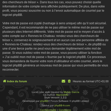
des chercheurs de trésor ». Dans tous les cas, vous pouvez choisir quelle
information de votre compte sera affichée publiquement. De plus, dans votre
profil, vous pouvez souscrire ou non à l’envoi automatique de courriel par le
logiciel phpBB.
Votre mot de passe est crypté (hashage à sens unique) afin qu’il soit sécurisé.
Cependant, il est recommandé de ne pas utiliser le même mot de passe sur
plusieurs sites Internet différents. Votre mot de passe est le moyen d’accès à
votre compte sur « Rennes-le-Chateau: rendez-vous des chercheurs de
trésor », conservez-le soigneusement et en aucun cas une personne affiliée de
« Rennes-le-Chateau: rendez-vous des chercheurs de trésor », de phpBB ou
une d’une tierce partie ne peut vous demander légitimement votre mot de
passe. Si vous oubliez votre mot de passe, vous pouvez utiliser la fonction
« J’ai oublié mon mot de passe » fournie par le logiciel phpBB. Ce processus
vous demandera de fournir votre nom d’utilisateur et votre courriel, alors le
logiciel phpBB générera un nouveau mot de passe qui vous permettra de vous
reconnecter.
Index du forum
Heures au format
UTC+01:00
Lucid Lime style created by
Melvin García
Co-Author:
MannixMD
Style Version: 1.2.1
Développé par
phpBB
® Forum Software © phpBB Limited
Traduit par
phpBB-fr.com
Confidentialité
|
Conditions