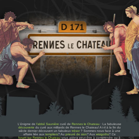
L'énigme de
l'abbé Saunière
curé de
Rennes le Chateau
: La fabuleuse
découverte
du curé aux milliards de Rennes le Chateau! A t-il à la fin du
siècle dernier découvert un fabuleux
trésor
? Sommes nous face à une
affaire liée aux
templiers
? Au
prieuré de sion
? Aux
wisigoths
? Ce
forum sur Rennes le Chateau
vous aidera peut-être à comprendre ou à