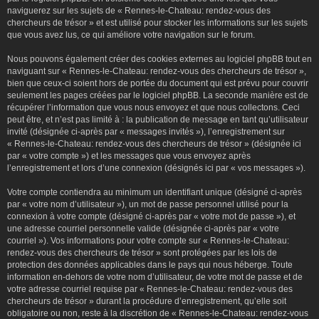
naviguerez sur les sujets de « Rennes-le-Chateau: rendez-vous des
chercheurs de trésor » et est utilisé pour stocker les informations sur les sujets
que vous avez lus, ce qui améliore votre navigation sur le forum.
Nous pouvons également créer des cookies externes au logiciel phpBB tout en
naviguant sur « Rennes-le-Chateau: rendez-vous des chercheurs de trésor »,
bien que ceux-ci soient hors de portée du document qui est prévu pour couvrir
seulement les pages créées par le logiciel phpBB. La seconde manière est de
récupérer l’information que vous nous envoyez et que nous collectons. Ceci
peut être, et n’est pas limité à : la publication de message en tant qu’utilisateur
invité (désignée ci-après par « messages invités »), l’enregistrement sur
« Rennes-le-Chateau: rendez-vous des chercheurs de trésor » (désignée ici
par « votre compte ») et les messages que vous envoyez après
l’enregistrement et lors d’une connexion (désignés ici par « vos messages »).
Votre compte contiendra au minimum un identifiant unique (désigné ci-après
par « votre nom d’utilisateur »), un mot de passe personnel utilisé pour la
connexion à votre compte (désigné ci-après par « votre mot de passe »), et
une adresse courriel personnelle valide (désignée ci-après par « votre
courriel »). Vos informations pour votre compte sur « Rennes-le-Chateau:
rendez-vous des chercheurs de trésor » sont protégées par les lois de
protection des données applicables dans le pays qui nous héberge. Toute
information en-dehors de votre nom d’utilisateur, de votre mot de passe et de
votre adresse courriel requise par « Rennes-le-Chateau: rendez-vous des
chercheurs de trésor » durant la procédure d’enregistrement, qu’elle soit
obligatoire ou non, reste à la discrétion de « Rennes-le-Chateau: rendez-vous