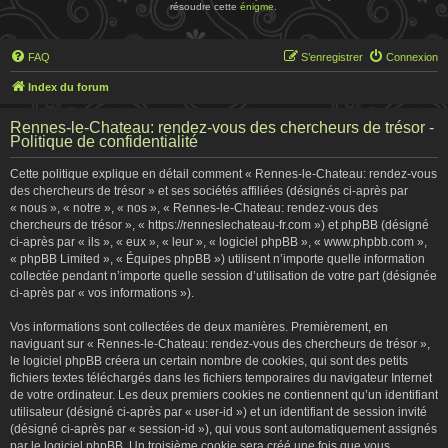
résoudre cette
énigme
.
FAQ
S’enregistrer
Connexion
Index du forum
Rennes-le-Chateau: rendez-vous des chercheurs de trésor -
Politique de confidentialité
Cette politique explique en détail comment « Rennes-le-Chateau: rendez-vous
des chercheurs de trésor » et ses sociétés affiliées (désignés ci-après par
« nous », « notre », « nos », « Rennes-le-Chateau: rendez-vous des
chercheurs de trésor », « https://renneslechateau-fr.com ») et phpBB (désigné
ci-après par « ils », « eux », « leur », « logiciel phpBB », « www.phpbb.com »,
« phpBB Limited », « Équipes phpBB ») utilisent n’importe quelle information
collectée pendant n’importe quelle session d’utilisation de votre part (désignée
ci-après par « vos informations »).
Vos informations sont collectées de deux manières. Premièrement, en
naviguant sur « Rennes-le-Chateau: rendez-vous des chercheurs de trésor »,
le logiciel phpBB créera un certain nombre de cookies, qui sont des petits
fichiers textes téléchargés dans les fichiers temporaires du navigateur Internet
de votre ordinateur. Les deux premiers cookies ne contiennent qu’un identifiant
utilisateur (désigné ci-après par « user-id ») et un identifiant de session invité
(désigné ci-après par « session-id »), qui vous sont automatiquement assignés
par le logiciel phpBB. Un troisième cookie sera créé une fois que vous