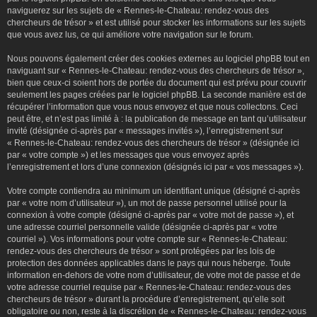
naviguerez sur les sujets de « Rennes-le-Chateau: rendez-vous des
chercheurs de trésor » et est utilisé pour stocker les informations sur les sujets
que vous avez lus, ce qui améliore votre navigation sur le forum.
Nous pouvons également créer des cookies externes au logiciel phpBB tout en
naviguant sur « Rennes-le-Chateau: rendez-vous des chercheurs de trésor »,
bien que ceux-ci soient hors de portée du document qui est prévu pour couvrir
seulement les pages créées par le logiciel phpBB. La seconde manière est de
récupérer l’information que vous nous envoyez et que nous collectons. Ceci
peut être, et n’est pas limité à : la publication de message en tant qu’utilisateur
invité (désignée ci-après par « messages invités »), l’enregistrement sur
« Rennes-le-Chateau: rendez-vous des chercheurs de trésor » (désignée ici
par « votre compte ») et les messages que vous envoyez après
l’enregistrement et lors d’une connexion (désignés ici par « vos messages »).
Votre compte contiendra au minimum un identifiant unique (désigné ci-après
par « votre nom d’utilisateur »), un mot de passe personnel utilisé pour la
connexion à votre compte (désigné ci-après par « votre mot de passe »), et
une adresse courriel personnelle valide (désignée ci-après par « votre
courriel »). Vos informations pour votre compte sur « Rennes-le-Chateau:
rendez-vous des chercheurs de trésor » sont protégées par les lois de
protection des données applicables dans le pays qui nous héberge. Toute
information en-dehors de votre nom d’utilisateur, de votre mot de passe et de
votre adresse courriel requise par « Rennes-le-Chateau: rendez-vous des
chercheurs de trésor » durant la procédure d’enregistrement, qu’elle soit
obligatoire ou non, reste à la discrétion de « Rennes-le-Chateau: rendez-vous