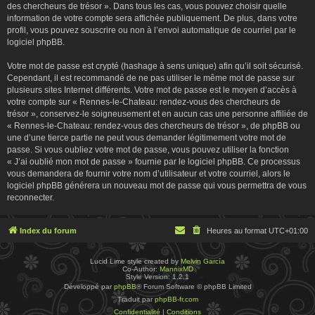
des chercheurs de trésor ». Dans tous les cas, vous pouvez choisir quelle
information de votre compte sera affichée publiquement. De plus, dans votre
profil, vous pouvez souscrire ou non à l’envoi automatique de courriel par le
logiciel phpBB.
Votre mot de passe est crypté (hashage à sens unique) afin qu’il soit sécurisé.
Cependant, il est recommandé de ne pas utiliser le même mot de passe sur
plusieurs sites Internet différents. Votre mot de passe est le moyen d’accès à
votre compte sur « Rennes-le-Chateau: rendez-vous des chercheurs de
trésor », conservez-le soigneusement et en aucun cas une personne affiliée de
« Rennes-le-Chateau: rendez-vous des chercheurs de trésor », de phpBB ou
une d’une tierce partie ne peut vous demander légitimement votre mot de
passe. Si vous oubliez votre mot de passe, vous pouvez utiliser la fonction
« J’ai oublié mon mot de passe » fournie par le logiciel phpBB. Ce processus
vous demandera de fournir votre nom d’utilisateur et votre courriel, alors le
logiciel phpBB générera un nouveau mot de passe qui vous permettra de vous
reconnecter.
Index du forum
Heures au format
UTC+01:00
Lucid Lime style created by
Melvin García
Co-Author:
MannixMD
Style Version: 1.2.1
Développé par
phpBB
® Forum Software © phpBB Limited
Traduit par
phpBB-fr.com
Confidentialité
|
Conditions