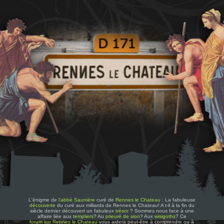
L'énigme de
l'abbé Saunière
curé de
Rennes le Chateau
: La fabuleuse
découverte
du curé aux milliards de Rennes le Chateau! A t-il à la fin du
siècle dernier découvert un fabuleux
trésor
? Sommes nous face à une
affaire liée aux
templiers
? Au
prieuré de sion
? Aux
wisigoths
? Ce
forum sur Rennes le Chateau
vous aidera peut-être à comprendre ou à