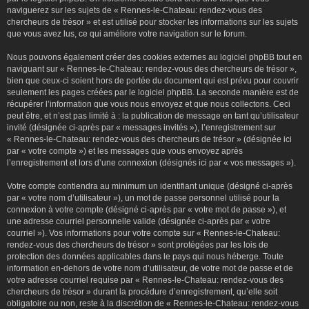
naviguerez sur les sujets de « Rennes-le-Chateau: rendez-vous des
chercheurs de trésor » et est utilisé pour stocker les informations sur les sujets
que vous avez lus, ce qui améliore votre navigation sur le forum.
Nous pouvons également créer des cookies externes au logiciel phpBB tout en
naviguant sur « Rennes-le-Chateau: rendez-vous des chercheurs de trésor »,
bien que ceux-ci soient hors de portée du document qui est prévu pour couvrir
seulement les pages créées par le logiciel phpBB. La seconde manière est de
récupérer l’information que vous nous envoyez et que nous collectons. Ceci
peut être, et n’est pas limité à : la publication de message en tant qu’utilisateur
invité (désignée ci-après par « messages invités »), l’enregistrement sur
« Rennes-le-Chateau: rendez-vous des chercheurs de trésor » (désignée ici
par « votre compte ») et les messages que vous envoyez après
l’enregistrement et lors d’une connexion (désignés ici par « vos messages »).
Votre compte contiendra au minimum un identifiant unique (désigné ci-après
par « votre nom d’utilisateur »), un mot de passe personnel utilisé pour la
connexion à votre compte (désigné ci-après par « votre mot de passe »), et
une adresse courriel personnelle valide (désignée ci-après par « votre
courriel »). Vos informations pour votre compte sur « Rennes-le-Chateau:
rendez-vous des chercheurs de trésor » sont protégées par les lois de
protection des données applicables dans le pays qui nous héberge. Toute
information en-dehors de votre nom d’utilisateur, de votre mot de passe et de
votre adresse courriel requise par « Rennes-le-Chateau: rendez-vous des
chercheurs de trésor » durant la procédure d’enregistrement, qu’elle soit
obligatoire ou non, reste à la discrétion de « Rennes-le-Chateau: rendez-vous