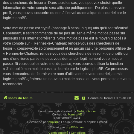
des chercheurs de trésor ». Dans tous les cas, vous pouvez choisir quelle
information de votre compte sera affichée publiquement. De plus, dans votre
profil, vous pouvez souscrire ou non à l’envoi automatique de courriel par le
logiciel phpBB.
Votre mot de passe est crypté (hashage à sens unique) afin qu’il soit sécurisé.
Cependant, il est recommandé de ne pas utiliser le même mot de passe sur
plusieurs sites Internet différents. Votre mot de passe est le moyen d’accès à
votre compte sur « Rennes-le-Chateau: rendez-vous des chercheurs de
trésor », conservez-le soigneusement et en aucun cas une personne affiliée de
« Rennes-le-Chateau: rendez-vous des chercheurs de trésor », de phpBB ou
une d’une tierce partie ne peut vous demander légitimement votre mot de
passe. Si vous oubliez votre mot de passe, vous pouvez utiliser la fonction
« J’ai oublié mon mot de passe » fournie par le logiciel phpBB. Ce processus
vous demandera de fournir votre nom d’utilisateur et votre courriel, alors le
logiciel phpBB générera un nouveau mot de passe qui vous permettra de vous
reconnecter.
Index du forum
Heures au format
UTC+01:00
Lucid Lime style created by
Melvin García
Co-Author:
MannixMD
Style Version: 1.2.1
Développé par
phpBB
® Forum Software © phpBB Limited
Traduit par
phpBB-fr.com
Confidentialité
|
Conditions