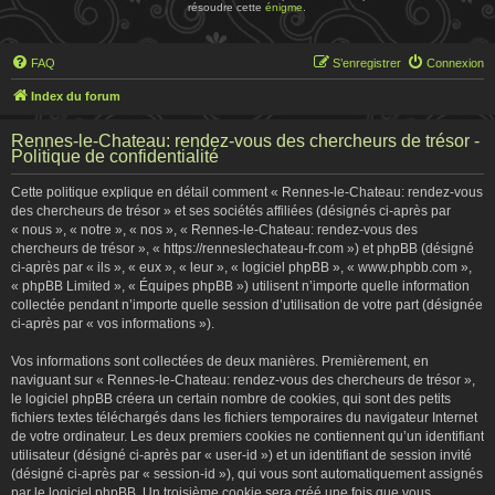
résoudre cette
énigme
.
FAQ
S’enregistrer
Connexion
Index du forum
Rennes-le-Chateau: rendez-vous des chercheurs de trésor -
Politique de confidentialité
Cette politique explique en détail comment « Rennes-le-Chateau: rendez-vous
des chercheurs de trésor » et ses sociétés affiliées (désignés ci-après par
« nous », « notre », « nos », « Rennes-le-Chateau: rendez-vous des
chercheurs de trésor », « https://renneslechateau-fr.com ») et phpBB (désigné
ci-après par « ils », « eux », « leur », « logiciel phpBB », « www.phpbb.com »,
« phpBB Limited », « Équipes phpBB ») utilisent n’importe quelle information
collectée pendant n’importe quelle session d’utilisation de votre part (désignée
ci-après par « vos informations »).
Vos informations sont collectées de deux manières. Premièrement, en
naviguant sur « Rennes-le-Chateau: rendez-vous des chercheurs de trésor »,
le logiciel phpBB créera un certain nombre de cookies, qui sont des petits
fichiers textes téléchargés dans les fichiers temporaires du navigateur Internet
de votre ordinateur. Les deux premiers cookies ne contiennent qu’un identifiant
utilisateur (désigné ci-après par « user-id ») et un identifiant de session invité
(désigné ci-après par « session-id »), qui vous sont automatiquement assignés
par le logiciel phpBB. Un troisième cookie sera créé une fois que vous