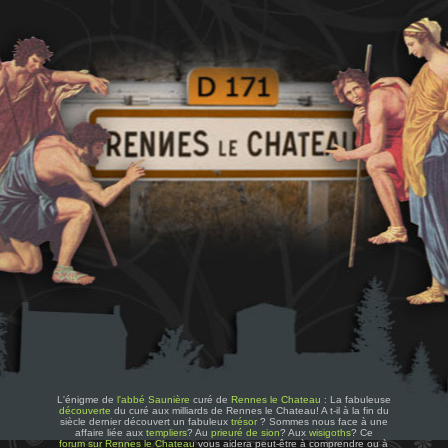
L'énigme de
l'abbé Saunière
curé de
Rennes le Chateau
: La fabuleuse
découverte
du curé aux milliards de Rennes le Chateau! A t-il à la fin du
siècle dernier découvert un fabuleux
trésor
? Sommes nous face à une
affaire liée aux
templiers
? Au
prieuré de sion
? Aux
wisigoths
? Ce
forum sur Rennes le Chateau
vous aidera peut-être à comprendre ou à