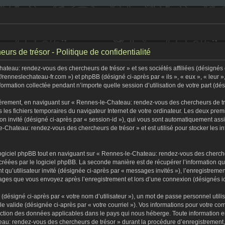
s de trésor - Politique de confidentialité
teau: rendez-vous des chercheurs de trésor » et ses sociétés affiliées (désignés c
//renneslechateau-fr.com ») et phpBB (désigné ci-après par « ils », « eux », « leur
formation collectée pendant n’importe quelle session d’utilisation de votre part (dé
èrement, en naviguant sur « Rennes-le-Chateau: rendez-vous des chercheurs de tré
s les fichiers temporaires du navigateur Internet de votre ordinateur. Les deux premi
sion invité (désigné ci-après par « session-id »), qui vous sont automatiquement as
-Chateau: rendez-vous des chercheurs de trésor » et est utilisé pour stocker les in
iciel phpBB tout en naviguant sur « Rennes-le-Chateau: rendez-vous des chercheu
créées par le logiciel phpBB. La seconde manière est de récupérer l’information q
tant qu’utilisateur invité (désignée ci-après par « messages invités »), l’enregist
ssages que vous envoyez après l’enregistrement et lors d’une connexion (désignés i
(désigné ci-après par « votre nom d’utilisateur »), un mot de passe personnel utili
lle valide (désignée ci-après par « votre courriel »). Vos informations pour votre
tection des données applicables dans le pays qui nous héberge. Toute information e
au: rendez-vous des chercheurs de trésor » durant la procédure d’enregistrement, qu