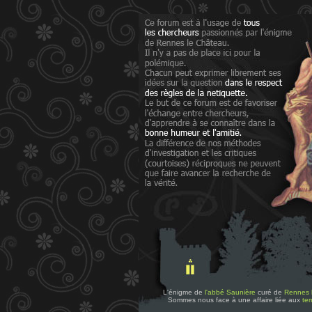
L'énigme de
l'abbé Saunière
curé de
Rennes 
Sommes nous face à une affaire liée aux
tem