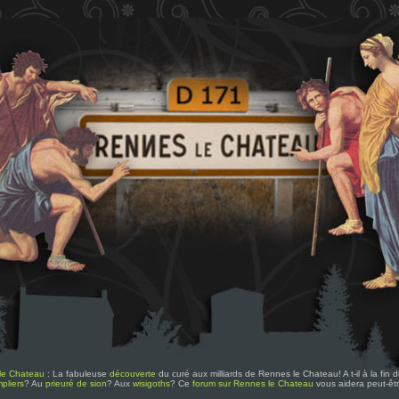
le Chateau
: La fabuleuse
découverte
du curé aux milliards de Rennes le Chateau! A t-il à la fin
pliers
? Au
prieuré de sion
? Aux
wisigoths
? Ce
forum sur Rennes le Chateau
vous aidera peut-êt