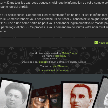
 ». Dans tous les cas, vous pouvez choisir quelle information de votre compte sera
par le logiciel phpBB.
 qu’il soit sécurisé. Cependant, il est recommandé de ne pas utiliser le même mot de
es-le-Chateau: rendez-vous des chercheurs de trésor », conservez-le soigneusemen
B ou une d’une tierce partie ne peut vous demander légitimement votre mot de pa
ie par le logiciel phpBB. Ce processus vous demandera de fournir votre nom d’utilisa
cter.
Nous co
Lucid Lime style created by
Melvin García
Co-Author:
MannixMD
Style Version: 1.2.1
Développé par
phpBB
® Forum Software © phpBB Limited
Traduit par
phpBB-fr.com
Confidentialité
|
Conditions