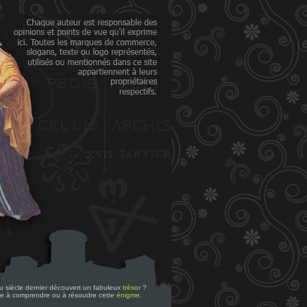
 du siècle dernier découvert un fabuleux
trésor
?
re à comprendre ou à résoudre cette
énigme
.