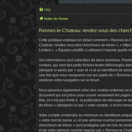
FAQ
Index du forum
Rennes-le-Chateau: rendez-vous des chercheur
Cette politique explique en détail comment « Rennes-le-Cha
Chateau: rendez-vous des chercheurs de trésor », « https:
Limited », « Équipes phpBB ») utilisent n’importe quelle in
Vos informations sont collectées de deux manières. Premi
cookies, qui sont des petits fichiers textes téléchargés dan
(désigné ci-après par « user-id ») et un identifiant de ses
une fois que vous naviguerez sur les sujets de « Rennes-le
améliore votre navigation sur le forum.
Nous pouvons également créer des cookies externes au log
document qui est prévu pour couvrir seulement les pages 
être, et n’est pas limité à : la publication de message en 
de trésor » (désignée ici par « votre compte ») et les me
Votre compte contiendra au minimum un identifiant unique 
« votre mot de passe »), et une adresse courriel personne
chercheurs de trésor » sont protégées par les lois de pro
et de votre adresse courriel requise par « Rennes-le-Chate