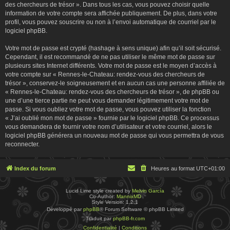
des chercheurs de trésor ». Dans tous les cas, vous pouvez choisir quelle
information de votre compte sera affichée publiquement. De plus, dans votre
profil, vous pouvez souscrire ou non à l’envoi automatique de courriel par le
logiciel phpBB.
Votre mot de passe est crypté (hashage à sens unique) afin qu’il soit sécurisé.
Cependant, il est recommandé de ne pas utiliser le même mot de passe sur
plusieurs sites Internet différents. Votre mot de passe est le moyen d’accès à
votre compte sur « Rennes-le-Chateau: rendez-vous des chercheurs de
trésor », conservez-le soigneusement et en aucun cas une personne affiliée de
« Rennes-le-Chateau: rendez-vous des chercheurs de trésor », de phpBB ou
une d’une tierce partie ne peut vous demander légitimement votre mot de
passe. Si vous oubliez votre mot de passe, vous pouvez utiliser la fonction
« J’ai oublié mon mot de passe » fournie par le logiciel phpBB. Ce processus
vous demandera de fournir votre nom d’utilisateur et votre courriel, alors le
logiciel phpBB générera un nouveau mot de passe qui vous permettra de vous
reconnecter.
Index du forum
Heures au format
UTC+01:00
Lucid Lime style created by
Melvin García
Co-Author:
MannixMD
Style Version: 1.2.1
Développé par
phpBB
® Forum Software © phpBB Limited
Traduit par
phpBB-fr.com
Confidentialité
|
Conditions