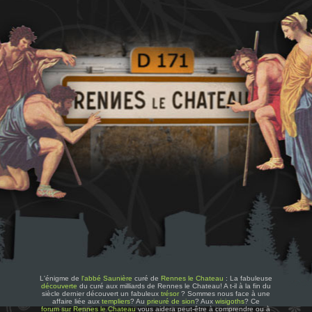
L'énigme de
l'abbé Saunière
curé de
Rennes le Chateau
: La fabuleuse
découverte
du curé aux milliards de Rennes le Chateau! A t-il à la fin du
siècle dernier découvert un fabuleux
trésor
? Sommes nous face à une
affaire liée aux
templiers
? Au
prieuré de sion
? Aux
wisigoths
? Ce
forum sur Rennes le Chateau
vous aidera peut-être à comprendre ou à