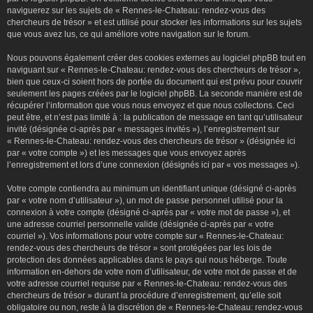
naviguerez sur les sujets de « Rennes-le-Chateau: rendez-vous des
chercheurs de trésor » et est utilisé pour stocker les informations sur les sujets
que vous avez lus, ce qui améliore votre navigation sur le forum.
Nous pouvons également créer des cookies externes au logiciel phpBB tout en
naviguant sur « Rennes-le-Chateau: rendez-vous des chercheurs de trésor »,
bien que ceux-ci soient hors de portée du document qui est prévu pour couvrir
seulement les pages créées par le logiciel phpBB. La seconde manière est de
récupérer l’information que vous nous envoyez et que nous collectons. Ceci
peut être, et n’est pas limité à : la publication de message en tant qu’utilisateur
invité (désignée ci-après par « messages invités »), l’enregistrement sur
« Rennes-le-Chateau: rendez-vous des chercheurs de trésor » (désignée ici
par « votre compte ») et les messages que vous envoyez après
l’enregistrement et lors d’une connexion (désignés ici par « vos messages »).
Votre compte contiendra au minimum un identifiant unique (désigné ci-après
par « votre nom d’utilisateur »), un mot de passe personnel utilisé pour la
connexion à votre compte (désigné ci-après par « votre mot de passe »), et
une adresse courriel personnelle valide (désignée ci-après par « votre
courriel »). Vos informations pour votre compte sur « Rennes-le-Chateau:
rendez-vous des chercheurs de trésor » sont protégées par les lois de
protection des données applicables dans le pays qui nous héberge. Toute
information en-dehors de votre nom d’utilisateur, de votre mot de passe et de
votre adresse courriel requise par « Rennes-le-Chateau: rendez-vous des
chercheurs de trésor » durant la procédure d’enregistrement, qu’elle soit
obligatoire ou non, reste à la discrétion de « Rennes-le-Chateau: rendez-vous