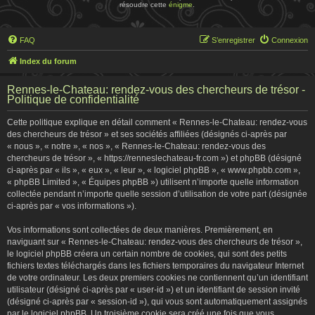
résoudre cette
énigme
.
FAQ
S’enregistrer
Connexion
Index du forum
Rennes-le-Chateau: rendez-vous des chercheurs de trésor -
Politique de confidentialité
Cette politique explique en détail comment « Rennes-le-Chateau: rendez-vous
des chercheurs de trésor » et ses sociétés affiliées (désignés ci-après par
« nous », « notre », « nos », « Rennes-le-Chateau: rendez-vous des
chercheurs de trésor », « https://renneslechateau-fr.com ») et phpBB (désigné
ci-après par « ils », « eux », « leur », « logiciel phpBB », « www.phpbb.com »,
« phpBB Limited », « Équipes phpBB ») utilisent n’importe quelle information
collectée pendant n’importe quelle session d’utilisation de votre part (désignée
ci-après par « vos informations »).
Vos informations sont collectées de deux manières. Premièrement, en
naviguant sur « Rennes-le-Chateau: rendez-vous des chercheurs de trésor »,
le logiciel phpBB créera un certain nombre de cookies, qui sont des petits
fichiers textes téléchargés dans les fichiers temporaires du navigateur Internet
de votre ordinateur. Les deux premiers cookies ne contiennent qu’un identifiant
utilisateur (désigné ci-après par « user-id ») et un identifiant de session invité
(désigné ci-après par « session-id »), qui vous sont automatiquement assignés
par le logiciel phpBB. Un troisième cookie sera créé une fois que vous