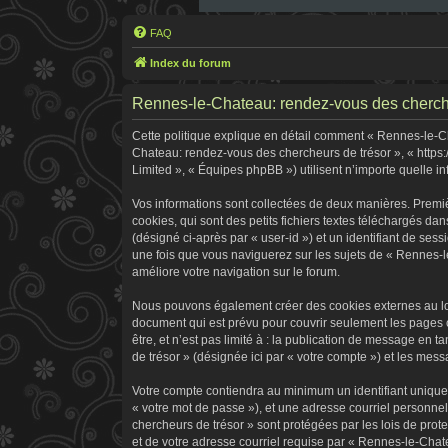
FAQ
Index du forum
Rennes-le-Chateau: rendez-vous des chercheur
Cette politique explique en détail comment « Rennes-le-Cha
Chateau: rendez-vous des chercheurs de trésor », « https:
Limited », « Équipes phpBB ») utilisent n’importe quelle in
Vos informations sont collectées de deux manières. Premi
cookies, qui sont des petits fichiers textes téléchargés dan
(désigné ci-après par « user-id ») et un identifiant de ses
une fois que vous naviguerez sur les sujets de « Rennes-le
améliore votre navigation sur le forum.
Nous pouvons également créer des cookies externes au log
document qui est prévu pour couvrir seulement les pages 
être, et n’est pas limité à : la publication de message en 
de trésor » (désignée ici par « votre compte ») et les me
Votre compte contiendra au minimum un identifiant unique 
« votre mot de passe »), et une adresse courriel personne
chercheurs de trésor » sont protégées par les lois de pro
et de votre adresse courriel requise par « Rennes-le-Chate