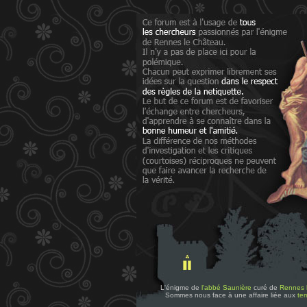
L'énigme de
l'abbé Saunière
curé de
Rennes 
Sommes nous face à une affaire liée aux
tem