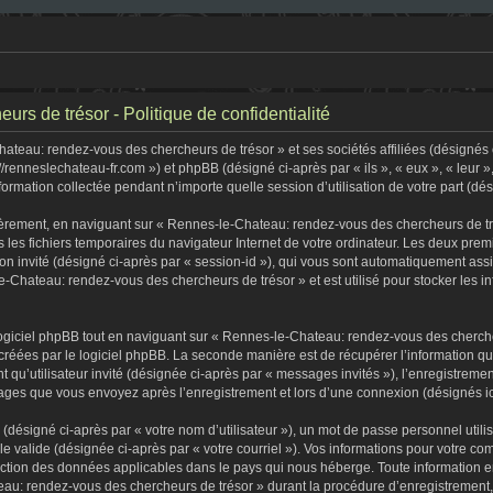
s de trésor - Politique de confidentialité
teau: rendez-vous des chercheurs de trésor » et ses sociétés affiliées (désignés c
//renneslechateau-fr.com ») et phpBB (désigné ci-après par « ils », « eux », « leur
formation collectée pendant n’importe quelle session d’utilisation de votre part (dé
èrement, en naviguant sur « Rennes-le-Chateau: rendez-vous des chercheurs de tré
s les fichiers temporaires du navigateur Internet de votre ordinateur. Les deux premi
sion invité (désigné ci-après par « session-id »), qui vous sont automatiquement as
-Chateau: rendez-vous des chercheurs de trésor » et est utilisé pour stocker les in
iciel phpBB tout en naviguant sur « Rennes-le-Chateau: rendez-vous des chercheu
créées par le logiciel phpBB. La seconde manière est de récupérer l’information q
tant qu’utilisateur invité (désignée ci-après par « messages invités »), l’enregist
ssages que vous envoyez après l’enregistrement et lors d’une connexion (désignés i
(désigné ci-après par « votre nom d’utilisateur »), un mot de passe personnel utili
lle valide (désignée ci-après par « votre courriel »). Vos informations pour votre
tection des données applicables dans le pays qui nous héberge. Toute information e
au: rendez-vous des chercheurs de trésor » durant la procédure d’enregistrement, qu