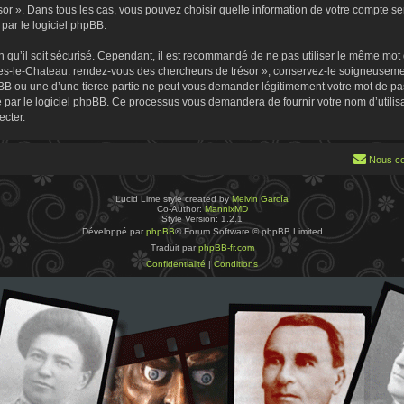
 ». Dans tous les cas, vous pouvez choisir quelle information de votre compte sera
par le logiciel phpBB.
 qu’il soit sécurisé. Cependant, il est recommandé de ne pas utiliser le même mot de
es-le-Chateau: rendez-vous des chercheurs de trésor », conservez-le soigneusemen
B ou une d’une tierce partie ne peut vous demander légitimement votre mot de pa
ie par le logiciel phpBB. Ce processus vous demandera de fournir votre nom d’utilisa
cter.
Nous co
Lucid Lime style created by
Melvin García
Co-Author:
MannixMD
Style Version: 1.2.1
Développé par
phpBB
® Forum Software © phpBB Limited
Traduit par
phpBB-fr.com
Confidentialité
|
Conditions