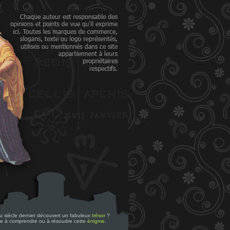
 du siècle dernier découvert un fabuleux
trésor
?
re à comprendre ou à résoudre cette
énigme
.