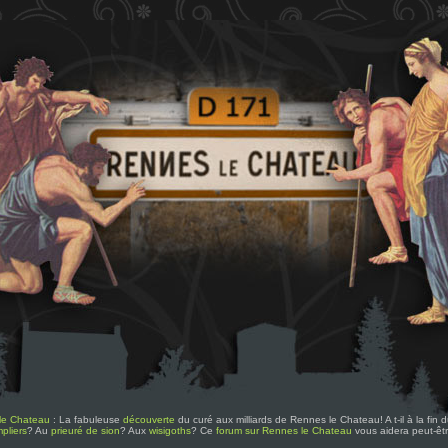
le Chateau
: La fabuleuse
découverte
du curé aux milliards de Rennes le Chateau! A t-il à la fin
pliers
? Au
prieuré de sion
? Aux
wisigoths
? Ce
forum sur Rennes le Chateau
vous aidera peut-êt