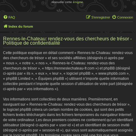
résoudre cette
énigme
.
FAQ
S’enregistrer
Connexion
Index du forum
Rennes-le-Chateau: rendez-vous des chercheurs de trésor -
Politique de confidentialité
Cette politique explique en détail comment « Rennes-le-Chateau: rendez-vous
des chercheurs de trésor » et ses sociétés affiliées (désignés ci-après par
« nous », « notre », « nos », « Rennes-le-Chateau: rendez-vous des
chercheurs de trésor », « https://renneslechateau-fr.com ») et phpBB (désigné
ci-après par « ils », « eux », « leur », « logiciel phpBB », « www.phpbb.com »,
« phpBB Limited », « Équipes phpBB ») utilisent n’importe quelle information
collectée pendant n’importe quelle session d’utilisation de votre part (désignée
ci-après par « vos informations »).
Vos informations sont collectées de deux manières. Premièrement, en
naviguant sur « Rennes-le-Chateau: rendez-vous des chercheurs de trésor »,
le logiciel phpBB créera un certain nombre de cookies, qui sont des petits
fichiers textes téléchargés dans les fichiers temporaires du navigateur Internet
de votre ordinateur. Les deux premiers cookies ne contiennent qu’un identifiant
utilisateur (désigné ci-après par « user-id ») et un identifiant de session invité
(désigné ci-après par « session-id »), qui vous sont automatiquement assignés
par le logiciel phpBB. Un troisième cookie sera créé une fois que vous