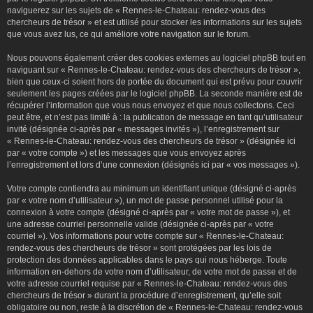
naviguerez sur les sujets de « Rennes-le-Chateau: rendez-vous des
chercheurs de trésor » et est utilisé pour stocker les informations sur les sujets
que vous avez lus, ce qui améliore votre navigation sur le forum.
Nous pouvons également créer des cookies externes au logiciel phpBB tout en
naviguant sur « Rennes-le-Chateau: rendez-vous des chercheurs de trésor »,
bien que ceux-ci soient hors de portée du document qui est prévu pour couvrir
seulement les pages créées par le logiciel phpBB. La seconde manière est de
récupérer l’information que vous nous envoyez et que nous collectons. Ceci
peut être, et n’est pas limité à : la publication de message en tant qu’utilisateur
invité (désignée ci-après par « messages invités »), l’enregistrement sur
« Rennes-le-Chateau: rendez-vous des chercheurs de trésor » (désignée ici
par « votre compte ») et les messages que vous envoyez après
l’enregistrement et lors d’une connexion (désignés ici par « vos messages »).
Votre compte contiendra au minimum un identifiant unique (désigné ci-après
par « votre nom d’utilisateur »), un mot de passe personnel utilisé pour la
connexion à votre compte (désigné ci-après par « votre mot de passe »), et
une adresse courriel personnelle valide (désignée ci-après par « votre
courriel »). Vos informations pour votre compte sur « Rennes-le-Chateau:
rendez-vous des chercheurs de trésor » sont protégées par les lois de
protection des données applicables dans le pays qui nous héberge. Toute
information en-dehors de votre nom d’utilisateur, de votre mot de passe et de
votre adresse courriel requise par « Rennes-le-Chateau: rendez-vous des
chercheurs de trésor » durant la procédure d’enregistrement, qu’elle soit
obligatoire ou non, reste à la discrétion de « Rennes-le-Chateau: rendez-vous