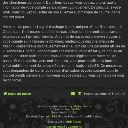
des chercheurs de trésor ». Dans tous les cas, vous pouvez choisir quelle
information de votre compte sera affichée publiquement. De plus, dans votre
profil, vous pouvez souscrire ou non à l’envoi automatique de courriel par le
logiciel phpBB.
Votre mot de passe est crypté (hashage à sens unique) afin qu’il soit sécurisé.
Cependant, il est recommandé de ne pas utiliser le même mot de passe sur
plusieurs sites Internet différents. Votre mot de passe est le moyen d’accès à
votre compte sur « Rennes-le-Chateau: rendez-vous des chercheurs de
trésor », conservez-le soigneusement et en aucun cas une personne affiliée de
« Rennes-le-Chateau: rendez-vous des chercheurs de trésor », de phpBB ou
une d’une tierce partie ne peut vous demander légitimement votre mot de
passe. Si vous oubliez votre mot de passe, vous pouvez utiliser la fonction
« J’ai oublié mon mot de passe » fournie par le logiciel phpBB. Ce processus
vous demandera de fournir votre nom d’utilisateur et votre courriel, alors le
logiciel phpBB générera un nouveau mot de passe qui vous permettra de vous
reconnecter.
Index du forum
Heures au format
UTC+01:00
Lucid Lime style created by
Melvin García
Co-Author:
MannixMD
Style Version: 1.2.1
Développé par
phpBB
® Forum Software © phpBB Limited
Traduit par
phpBB-fr.com
Confidentialité
|
Conditions