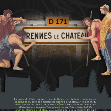
L'énigme de
l'abbé Saunière
curé de
Rennes le Chateau
: La fabuleuse
découverte
du curé aux milliards de Rennes le Chateau! A t-il à la fin du
siècle dernier découvert un fabuleux
trésor
? Sommes nous face à une
affaire liée aux
templiers
? Au
prieuré de sion
? Aux
wisigoths
? Ce
forum sur Rennes le Chateau
vous aidera peut-être à comprendre ou à