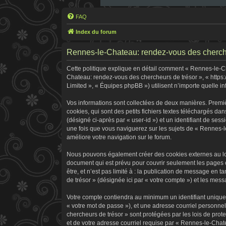
FAQ
Index du forum
Rennes-le-Chateau: rendez-vous des chercheur
Cette politique explique en détail comment « Rennes-le-Cha
Chateau: rendez-vous des chercheurs de trésor », « https:
Limited », « Équipes phpBB ») utilisent n’importe quelle in
Vos informations sont collectées de deux manières. Premi
cookies, qui sont des petits fichiers textes téléchargés dan
(désigné ci-après par « user-id ») et un identifiant de ses
une fois que vous naviguerez sur les sujets de « Rennes-le
améliore votre navigation sur le forum.
Nous pouvons également créer des cookies externes au log
document qui est prévu pour couvrir seulement les pages 
être, et n’est pas limité à : la publication de message en 
de trésor » (désignée ici par « votre compte ») et les me
Votre compte contiendra au minimum un identifiant unique 
« votre mot de passe »), et une adresse courriel personne
chercheurs de trésor » sont protégées par les lois de pro
et de votre adresse courriel requise par « Rennes-le-Chate