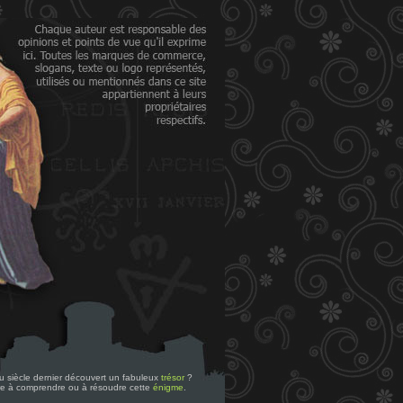
 du siècle dernier découvert un fabuleux
trésor
?
re à comprendre ou à résoudre cette
énigme
.