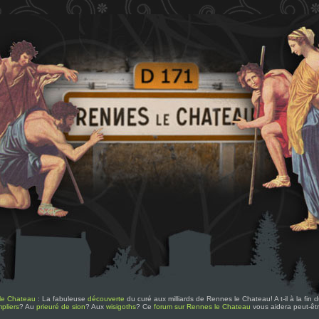
le Chateau
: La fabuleuse
découverte
du curé aux milliards de Rennes le Chateau! A t-il à la fin
pliers
? Au
prieuré de sion
? Aux
wisigoths
? Ce
forum sur Rennes le Chateau
vous aidera peut-êt