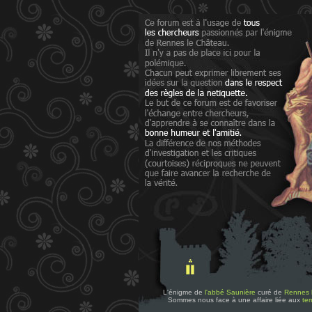
L'énigme de
l'abbé Saunière
curé de
Rennes 
Sommes nous face à une affaire liée aux
tem