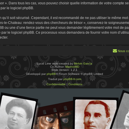
 ». Dans tous les cas, vous pouvez choisir quelle information de votre compte sera
par le logiciel phpBB.
 qu’il soit sécurisé. Cependant, il est recommandé de ne pas utiliser le même mot de
es-le-Chateau: rendez-vous des chercheurs de trésor », conservez-le soigneusemen
B ou une d’une tierce partie ne peut vous demander légitimement votre mot de pa
ie par le logiciel phpBB. Ce processus vous demandera de fournir votre nom d’utilisa
cter.
Nous co
Lucid Lime style created by
Melvin García
Co-Author:
MannixMD
Style Version: 1.2.1
Développé par
phpBB
® Forum Software © phpBB Limited
Traduit par
phpBB-fr.com
Confidentialité
|
Conditions