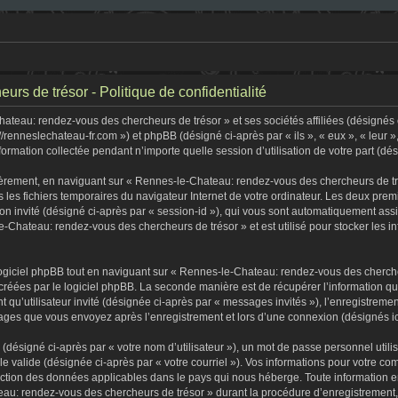
s de trésor - Politique de confidentialité
teau: rendez-vous des chercheurs de trésor » et ses sociétés affiliées (désignés c
//renneslechateau-fr.com ») et phpBB (désigné ci-après par « ils », « eux », « leur
formation collectée pendant n’importe quelle session d’utilisation de votre part (dé
èrement, en naviguant sur « Rennes-le-Chateau: rendez-vous des chercheurs de tré
s les fichiers temporaires du navigateur Internet de votre ordinateur. Les deux premi
sion invité (désigné ci-après par « session-id »), qui vous sont automatiquement as
-Chateau: rendez-vous des chercheurs de trésor » et est utilisé pour stocker les in
iciel phpBB tout en naviguant sur « Rennes-le-Chateau: rendez-vous des chercheu
créées par le logiciel phpBB. La seconde manière est de récupérer l’information q
tant qu’utilisateur invité (désignée ci-après par « messages invités »), l’enregist
ssages que vous envoyez après l’enregistrement et lors d’une connexion (désignés i
(désigné ci-après par « votre nom d’utilisateur »), un mot de passe personnel utili
lle valide (désignée ci-après par « votre courriel »). Vos informations pour votre
tection des données applicables dans le pays qui nous héberge. Toute information e
au: rendez-vous des chercheurs de trésor » durant la procédure d’enregistrement, qu