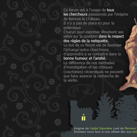
L'énigme de
l'abbé Saunière
curé de
Rennes 
Sommes nous face à une affaire liée aux
tem