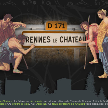
le Chateau
: La fabuleuse
découverte
du curé aux milliards de Rennes le Chateau! A t-il à la fin
pliers
? Au
prieuré de sion
? Aux
wisigoths
? Ce
forum sur Rennes le Chateau
vous aidera peut-êt