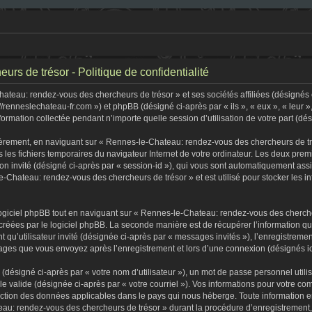
s de trésor - Politique de confidentialité
teau: rendez-vous des chercheurs de trésor » et ses sociétés affiliées (désignés c
//renneslechateau-fr.com ») et phpBB (désigné ci-après par « ils », « eux », « leur
formation collectée pendant n’importe quelle session d’utilisation de votre part (dé
èrement, en naviguant sur « Rennes-le-Chateau: rendez-vous des chercheurs de tré
s les fichiers temporaires du navigateur Internet de votre ordinateur. Les deux premi
sion invité (désigné ci-après par « session-id »), qui vous sont automatiquement as
-Chateau: rendez-vous des chercheurs de trésor » et est utilisé pour stocker les in
iciel phpBB tout en naviguant sur « Rennes-le-Chateau: rendez-vous des chercheu
créées par le logiciel phpBB. La seconde manière est de récupérer l’information q
tant qu’utilisateur invité (désignée ci-après par « messages invités »), l’enregist
ssages que vous envoyez après l’enregistrement et lors d’une connexion (désignés i
(désigné ci-après par « votre nom d’utilisateur »), un mot de passe personnel utili
lle valide (désignée ci-après par « votre courriel »). Vos informations pour votre
tection des données applicables dans le pays qui nous héberge. Toute information e
au: rendez-vous des chercheurs de trésor » durant la procédure d’enregistrement, qu