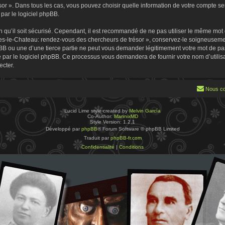
 ». Dans tous les cas, vous pouvez choisir quelle information de votre compte sera
par le logiciel phpBB.
 qu’il soit sécurisé. Cependant, il est recommandé de ne pas utiliser le même mot de
es-le-Chateau: rendez-vous des chercheurs de trésor », conservez-le soigneusemen
B ou une d’une tierce partie ne peut vous demander légitimement votre mot de pa
ie par le logiciel phpBB. Ce processus vous demandera de fournir votre nom d’utilisa
cter.
Nous co
Lucid Lime style created by
Melvin García
Co-Author:
MannixMD
Style Version: 1.2.1
Développé par
phpBB
® Forum Software © phpBB Limited
Traduit par
phpBB-fr.com
Confidentialité
|
Conditions