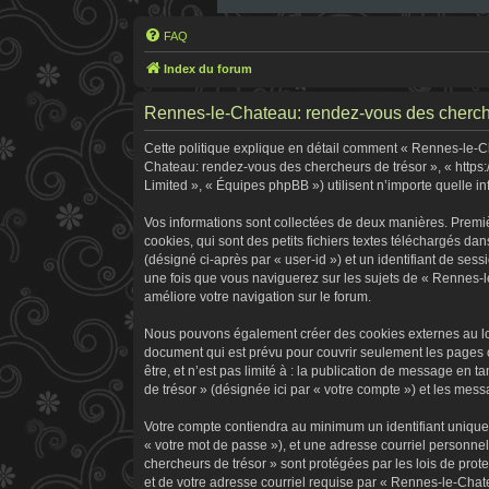
FAQ
Index du forum
Rennes-le-Chateau: rendez-vous des chercheur
Cette politique explique en détail comment « Rennes-le-Cha
Chateau: rendez-vous des chercheurs de trésor », « https:
Limited », « Équipes phpBB ») utilisent n’importe quelle in
Vos informations sont collectées de deux manières. Premi
cookies, qui sont des petits fichiers textes téléchargés dan
(désigné ci-après par « user-id ») et un identifiant de ses
une fois que vous naviguerez sur les sujets de « Rennes-le
améliore votre navigation sur le forum.
Nous pouvons également créer des cookies externes au log
document qui est prévu pour couvrir seulement les pages 
être, et n’est pas limité à : la publication de message en 
de trésor » (désignée ici par « votre compte ») et les me
Votre compte contiendra au minimum un identifiant unique 
« votre mot de passe »), et une adresse courriel personne
chercheurs de trésor » sont protégées par les lois de pro
et de votre adresse courriel requise par « Rennes-le-Chate