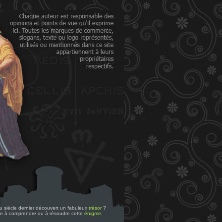
 du siècle dernier découvert un fabuleux
trésor
?
re à comprendre ou à résoudre cette
énigme
.