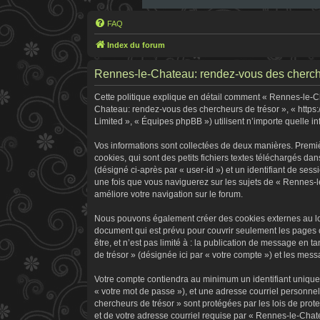
FAQ
Index du forum
Rennes-le-Chateau: rendez-vous des chercheur
Cette politique explique en détail comment « Rennes-le-Cha
Chateau: rendez-vous des chercheurs de trésor », « https:
Limited », « Équipes phpBB ») utilisent n’importe quelle in
Vos informations sont collectées de deux manières. Premi
cookies, qui sont des petits fichiers textes téléchargés dan
(désigné ci-après par « user-id ») et un identifiant de ses
une fois que vous naviguerez sur les sujets de « Rennes-le
améliore votre navigation sur le forum.
Nous pouvons également créer des cookies externes au log
document qui est prévu pour couvrir seulement les pages 
être, et n’est pas limité à : la publication de message en 
de trésor » (désignée ici par « votre compte ») et les me
Votre compte contiendra au minimum un identifiant unique 
« votre mot de passe »), et une adresse courriel personne
chercheurs de trésor » sont protégées par les lois de pro
et de votre adresse courriel requise par « Rennes-le-Chate