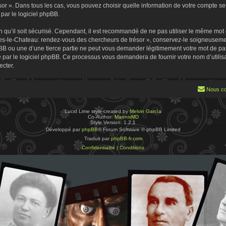
 ». Dans tous les cas, vous pouvez choisir quelle information de votre compte sera
par le logiciel phpBB.
 qu’il soit sécurisé. Cependant, il est recommandé de ne pas utiliser le même mot de
es-le-Chateau: rendez-vous des chercheurs de trésor », conservez-le soigneusemen
B ou une d’une tierce partie ne peut vous demander légitimement votre mot de pa
ie par le logiciel phpBB. Ce processus vous demandera de fournir votre nom d’utilisa
cter.
Nous co
Lucid Lime style created by
Melvin García
Co-Author:
MannixMD
Style Version: 1.2.1
Développé par
phpBB
® Forum Software © phpBB Limited
Traduit par
phpBB-fr.com
Confidentialité
|
Conditions