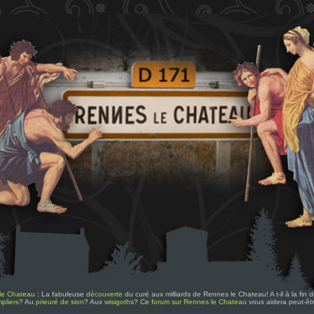
le Chateau
: La fabuleuse
découverte
du curé aux milliards de Rennes le Chateau! A t-il à la fin
pliers
? Au
prieuré de sion
? Aux
wisigoths
? Ce
forum sur Rennes le Chateau
vous aidera peut-êt