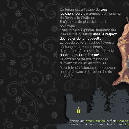
L'énigme de
l'abbé Saunière
curé de
Rennes 
Sommes nous face à une affaire liée aux
tem