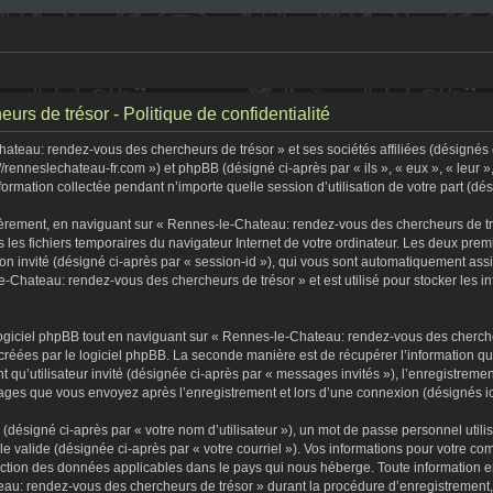
s de trésor - Politique de confidentialité
teau: rendez-vous des chercheurs de trésor » et ses sociétés affiliées (désignés c
//renneslechateau-fr.com ») et phpBB (désigné ci-après par « ils », « eux », « leur
formation collectée pendant n’importe quelle session d’utilisation de votre part (dé
èrement, en naviguant sur « Rennes-le-Chateau: rendez-vous des chercheurs de tré
s les fichiers temporaires du navigateur Internet de votre ordinateur. Les deux premi
sion invité (désigné ci-après par « session-id »), qui vous sont automatiquement as
-Chateau: rendez-vous des chercheurs de trésor » et est utilisé pour stocker les in
iciel phpBB tout en naviguant sur « Rennes-le-Chateau: rendez-vous des chercheu
créées par le logiciel phpBB. La seconde manière est de récupérer l’information q
tant qu’utilisateur invité (désignée ci-après par « messages invités »), l’enregist
ssages que vous envoyez après l’enregistrement et lors d’une connexion (désignés i
(désigné ci-après par « votre nom d’utilisateur »), un mot de passe personnel utili
lle valide (désignée ci-après par « votre courriel »). Vos informations pour votre
tection des données applicables dans le pays qui nous héberge. Toute information e
au: rendez-vous des chercheurs de trésor » durant la procédure d’enregistrement, qu