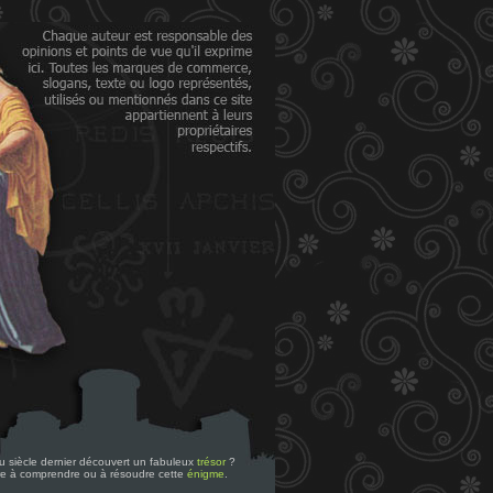
 du siècle dernier découvert un fabuleux
trésor
?
re à comprendre ou à résoudre cette
énigme
.