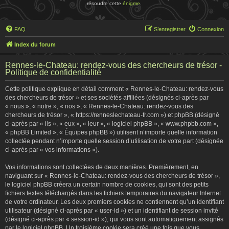
résoudre cette
énigme
.
FAQ
S’enregistrer
Connexion
Index du forum
Rennes-le-Chateau: rendez-vous des chercheurs de trésor -
Politique de confidentialité
Cette politique explique en détail comment « Rennes-le-Chateau: rendez-vous
des chercheurs de trésor » et ses sociétés affiliées (désignés ci-après par
« nous », « notre », « nos », « Rennes-le-Chateau: rendez-vous des
chercheurs de trésor », « https://renneslechateau-fr.com ») et phpBB (désigné
ci-après par « ils », « eux », « leur », « logiciel phpBB », « www.phpbb.com »,
« phpBB Limited », « Équipes phpBB ») utilisent n’importe quelle information
collectée pendant n’importe quelle session d’utilisation de votre part (désignée
ci-après par « vos informations »).
Vos informations sont collectées de deux manières. Premièrement, en
naviguant sur « Rennes-le-Chateau: rendez-vous des chercheurs de trésor »,
le logiciel phpBB créera un certain nombre de cookies, qui sont des petits
fichiers textes téléchargés dans les fichiers temporaires du navigateur Internet
de votre ordinateur. Les deux premiers cookies ne contiennent qu’un identifiant
utilisateur (désigné ci-après par « user-id ») et un identifiant de session invité
(désigné ci-après par « session-id »), qui vous sont automatiquement assignés
par le logiciel phpBB. Un troisième cookie sera créé une fois que vous