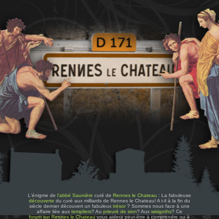
L'énigme de
l'abbé Saunière
curé de
Rennes le Chateau
: La fabuleuse
découverte
du curé aux milliards de Rennes le Chateau! A t-il à la fin du
siècle dernier découvert un fabuleux
trésor
? Sommes nous face à une
affaire liée aux
templiers
? Au
prieuré de sion
? Aux
wisigoths
? Ce
forum sur Rennes le Chateau
vous aidera peut-être à comprendre ou à