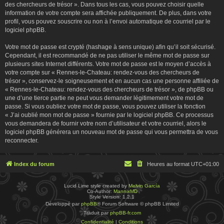
des chercheurs de trésor ». Dans tous les cas, vous pouvez choisir quelle
information de votre compte sera affichée publiquement. De plus, dans votre
profil, vous pouvez souscrire ou non à l’envoi automatique de courriel par le
logiciel phpBB.
Votre mot de passe est crypté (hashage à sens unique) afin qu’il soit sécurisé.
Cependant, il est recommandé de ne pas utiliser le même mot de passe sur
plusieurs sites Internet différents. Votre mot de passe est le moyen d’accès à
votre compte sur « Rennes-le-Chateau: rendez-vous des chercheurs de
trésor », conservez-le soigneusement et en aucun cas une personne affiliée de
« Rennes-le-Chateau: rendez-vous des chercheurs de trésor », de phpBB ou
une d’une tierce partie ne peut vous demander légitimement votre mot de
passe. Si vous oubliez votre mot de passe, vous pouvez utiliser la fonction
« J’ai oublié mon mot de passe » fournie par le logiciel phpBB. Ce processus
vous demandera de fournir votre nom d’utilisateur et votre courriel, alors le
logiciel phpBB générera un nouveau mot de passe qui vous permettra de vous
reconnecter.
Index du forum
Heures au format
UTC+01:00
Lucid Lime style created by
Melvin García
Co-Author:
MannixMD
Style Version: 1.2.1
Développé par
phpBB
® Forum Software © phpBB Limited
Traduit par
phpBB-fr.com
Confidentialité
|
Conditions