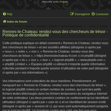
résoudre cette
énigme
.
FAQ
S’enregistrer
Connexion
Index du forum
Rennes-le-Chateau: rendez-vous des chercheurs de trésor -
Politique de confidentialité
Cette politique explique en détail comment « Rennes-le-Chateau: rendez-vous
des chercheurs de trésor » et ses sociétés affiliées (désignés ci-après par
« nous », « notre », « nos », « Rennes-le-Chateau: rendez-vous des
chercheurs de trésor », « https://renneslechateau-fr.com ») et phpBB (désigné
ci-après par « ils », « eux », « leur », « logiciel phpBB », « www.phpbb.com »,
« phpBB Limited », « Équipes phpBB ») utilisent n’importe quelle information
collectée pendant n’importe quelle session d’utilisation de votre part (désignée
ci-après par « vos informations »).
Vos informations sont collectées de deux manières. Premièrement, en
naviguant sur « Rennes-le-Chateau: rendez-vous des chercheurs de trésor »,
le logiciel phpBB créera un certain nombre de cookies, qui sont des petits
fichiers textes téléchargés dans les fichiers temporaires du navigateur Internet
de votre ordinateur. Les deux premiers cookies ne contiennent qu’un identifiant
utilisateur (désigné ci-après par « user-id ») et un identifiant de session invité
(désigné ci-après par « session-id »), qui vous sont automatiquement assignés
par le logiciel phpBB. Un troisième cookie sera créé une fois que vous