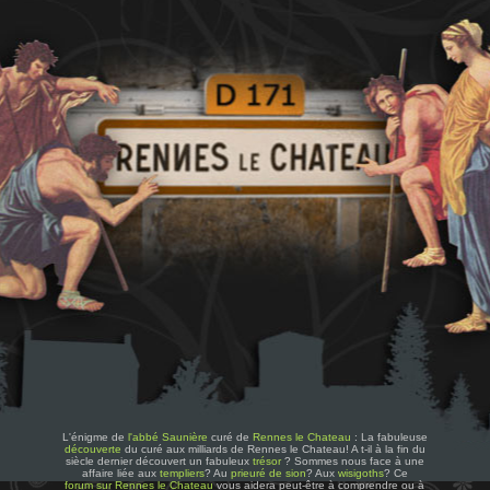
L'énigme de
l'abbé Saunière
curé de
Rennes le Chateau
: La fabuleuse
découverte
du curé aux milliards de Rennes le Chateau! A t-il à la fin du
siècle dernier découvert un fabuleux
trésor
? Sommes nous face à une
affaire liée aux
templiers
? Au
prieuré de sion
? Aux
wisigoths
? Ce
forum sur Rennes le Chateau
vous aidera peut-être à comprendre ou à