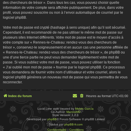
des chercheurs de trésor ». Dans tous les cas, vous pouvez choisir quelle
information de votre compte sera affichée publiquement. De plus, dans votre
profil, vous pouvez souscrire ou non à l’envoi automatique de courriel par le
logiciel phpBB.
Votre mot de passe est crypté (hashage à sens unique) afin qu’il soit sécurisé.
Cependant, il est recommandé de ne pas utiliser le même mot de passe sur
plusieurs sites Internet différents. Votre mot de passe est le moyen d’accès à
votre compte sur « Rennes-le-Chateau: rendez-vous des chercheurs de
trésor », conservez-le soigneusement et en aucun cas une personne affiliée de
« Rennes-le-Chateau: rendez-vous des chercheurs de trésor », de phpBB ou
une d’une tierce partie ne peut vous demander légitimement votre mot de
passe. Si vous oubliez votre mot de passe, vous pouvez utiliser la fonction
« J’ai oublié mon mot de passe » fournie par le logiciel phpBB. Ce processus
vous demandera de fournir votre nom d’utilisateur et votre courriel, alors le
logiciel phpBB générera un nouveau mot de passe qui vous permettra de vous
reconnecter.
Index du forum
Heures au format
UTC+01:00
Lucid Lime style created by
Melvin García
Co-Author:
MannixMD
Style Version: 1.2.1
Développé par
phpBB
® Forum Software © phpBB Limited
Traduit par
phpBB-fr.com
Confidentialité
|
Conditions