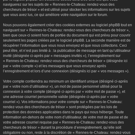
naviguerez sur les sujets de « Rennes-le-Chateau: rendez-vous des
chercheurs de trésor » et est utilisé pour stocker les informations sur les sujets
que vous avez lus, ce qui améliore votre navigation sur le forum.
Nous pouvons également créer des cookies externes au logiciel phpBB tout en
naviguant sur « Rennes-le-Chateau: rendez-vous des chercheurs de trésor »,
bien que ceux-ci soient hors de portée du document qui est prévu pour couvrir
seulement les pages créées par le logiciel phpBB. La seconde manière est de
récupérer l’information que vous nous envoyez et que nous collectons. Ceci
peut être, et n’est pas limité à : la publication de message en tant qu’utilisateur
invité (désignée ci-après par « messages invités »), l’enregistrement sur
« Rennes-le-Chateau: rendez-vous des chercheurs de trésor » (désignée ici
par « votre compte ») et les messages que vous envoyez après
l’enregistrement et lors d’une connexion (désignés ici par « vos messages »).
Votre compte contiendra au minimum un identifiant unique (désigné ci-après
par « votre nom d’utilisateur »), un mot de passe personnel utilisé pour la
connexion à votre compte (désigné ci-après par « votre mot de passe »), et
une adresse courriel personnelle valide (désignée ci-après par « votre
courriel »). Vos informations pour votre compte sur « Rennes-le-Chateau:
rendez-vous des chercheurs de trésor » sont protégées par les lois de
protection des données applicables dans le pays qui nous héberge. Toute
information en-dehors de votre nom d’utilisateur, de votre mot de passe et de
votre adresse courriel requise par « Rennes-le-Chateau: rendez-vous des
chercheurs de trésor » durant la procédure d’enregistrement, qu’elle soit
obligatoire ou non, reste à la discrétion de « Rennes-le-Chateau: rendez-vous