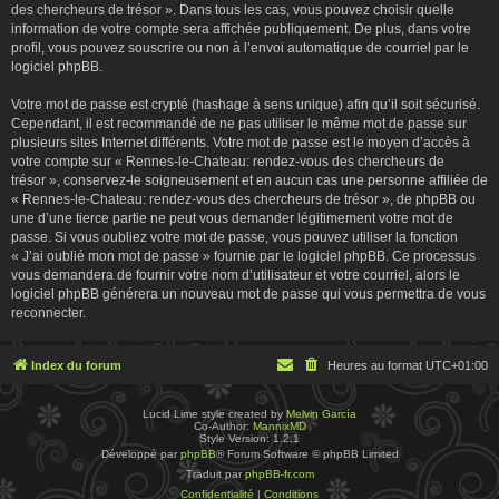
des chercheurs de trésor ». Dans tous les cas, vous pouvez choisir quelle
information de votre compte sera affichée publiquement. De plus, dans votre
profil, vous pouvez souscrire ou non à l’envoi automatique de courriel par le
logiciel phpBB.
Votre mot de passe est crypté (hashage à sens unique) afin qu’il soit sécurisé.
Cependant, il est recommandé de ne pas utiliser le même mot de passe sur
plusieurs sites Internet différents. Votre mot de passe est le moyen d’accès à
votre compte sur « Rennes-le-Chateau: rendez-vous des chercheurs de
trésor », conservez-le soigneusement et en aucun cas une personne affiliée de
« Rennes-le-Chateau: rendez-vous des chercheurs de trésor », de phpBB ou
une d’une tierce partie ne peut vous demander légitimement votre mot de
passe. Si vous oubliez votre mot de passe, vous pouvez utiliser la fonction
« J’ai oublié mon mot de passe » fournie par le logiciel phpBB. Ce processus
vous demandera de fournir votre nom d’utilisateur et votre courriel, alors le
logiciel phpBB générera un nouveau mot de passe qui vous permettra de vous
reconnecter.
Index du forum
Heures au format
UTC+01:00
Lucid Lime style created by
Melvin García
Co-Author:
MannixMD
Style Version: 1.2.1
Développé par
phpBB
® Forum Software © phpBB Limited
Traduit par
phpBB-fr.com
Confidentialité
|
Conditions