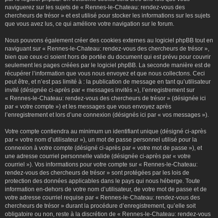
naviguerez sur les sujets de « Rennes-le-Chateau: rendez-vous des
chercheurs de trésor » et est utilisé pour stocker les informations sur les sujets
que vous avez lus, ce qui améliore votre navigation sur le forum.
Nous pouvons également créer des cookies externes au logiciel phpBB tout en
naviguant sur « Rennes-le-Chateau: rendez-vous des chercheurs de trésor »,
bien que ceux-ci soient hors de portée du document qui est prévu pour couvrir
seulement les pages créées par le logiciel phpBB. La seconde manière est de
récupérer l’information que vous nous envoyez et que nous collectons. Ceci
peut être, et n’est pas limité à : la publication de message en tant qu’utilisateur
invité (désignée ci-après par « messages invités »), l’enregistrement sur
« Rennes-le-Chateau: rendez-vous des chercheurs de trésor » (désignée ici
par « votre compte ») et les messages que vous envoyez après
l’enregistrement et lors d’une connexion (désignés ici par « vos messages »).
Votre compte contiendra au minimum un identifiant unique (désigné ci-après
par « votre nom d’utilisateur »), un mot de passe personnel utilisé pour la
connexion à votre compte (désigné ci-après par « votre mot de passe »), et
une adresse courriel personnelle valide (désignée ci-après par « votre
courriel »). Vos informations pour votre compte sur « Rennes-le-Chateau:
rendez-vous des chercheurs de trésor » sont protégées par les lois de
protection des données applicables dans le pays qui nous héberge. Toute
information en-dehors de votre nom d’utilisateur, de votre mot de passe et de
votre adresse courriel requise par « Rennes-le-Chateau: rendez-vous des
chercheurs de trésor » durant la procédure d’enregistrement, qu’elle soit
obligatoire ou non, reste à la discrétion de « Rennes-le-Chateau: rendez-vous