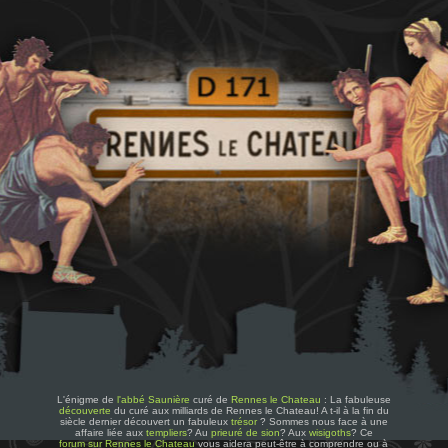
L'énigme de
l'abbé Saunière
curé de
Rennes le Chateau
: La fabuleuse
découverte
du curé aux milliards de Rennes le Chateau! A t-il à la fin du
siècle dernier découvert un fabuleux
trésor
? Sommes nous face à une
affaire liée aux
templiers
? Au
prieuré de sion
? Aux
wisigoths
? Ce
forum sur Rennes le Chateau
vous aidera peut-être à comprendre ou à