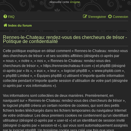
résoudre cette
énigme
.
FAQ
S’enregistrer
Connexion
Index du forum
Rennes-le-Chateau: rendez-vous des chercheurs de trésor -
Politique de confidentialité
Cette politique explique en détail comment « Rennes-le-Chateau: rendez-vous
des chercheurs de trésor » et ses sociétés affiliées (désignés ci-après par
« nous », « notre », « nos », « Rennes-le-Chateau: rendez-vous des
chercheurs de trésor », « https://renneslechateau-fr.com ») et phpBB (désigné
ci-après par « ils », « eux », « leur », « logiciel phpBB », « www.phpbb.com »,
« phpBB Limited », « Équipes phpBB ») utilisent n’importe quelle information
collectée pendant n’importe quelle session d’utilisation de votre part (désignée
ci-après par « vos informations »).
Vos informations sont collectées de deux manières. Premièrement, en
naviguant sur « Rennes-le-Chateau: rendez-vous des chercheurs de trésor »,
le logiciel phpBB créera un certain nombre de cookies, qui sont des petits
fichiers textes téléchargés dans les fichiers temporaires du navigateur Internet
de votre ordinateur. Les deux premiers cookies ne contiennent qu’un identifiant
utilisateur (désigné ci-après par « user-id ») et un identifiant de session invité
(désigné ci-après par « session-id »), qui vous sont automatiquement assignés
par le logiciel phpBB. Un troisième cookie sera créé une fois que vous