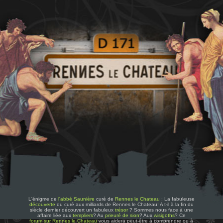
L'énigme de
l'abbé Saunière
curé de
Rennes le Chateau
: La fabuleuse
découverte
du curé aux milliards de Rennes le Chateau! A t-il à la fin du
siècle dernier découvert un fabuleux
trésor
? Sommes nous face à une
affaire liée aux
templiers
? Au
prieuré de sion
? Aux
wisigoths
? Ce
forum sur Rennes le Chateau
vous aidera peut-être à comprendre ou à