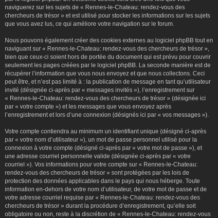
naviguerez sur les sujets de « Rennes-le-Chateau: rendez-vous des
chercheurs de trésor » et est utilisé pour stocker les informations sur les sujets
que vous avez lus, ce qui améliore votre navigation sur le forum.
Nous pouvons également créer des cookies externes au logiciel phpBB tout en
naviguant sur « Rennes-le-Chateau: rendez-vous des chercheurs de trésor »,
bien que ceux-ci soient hors de portée du document qui est prévu pour couvrir
seulement les pages créées par le logiciel phpBB. La seconde manière est de
récupérer l’information que vous nous envoyez et que nous collectons. Ceci
peut être, et n’est pas limité à : la publication de message en tant qu’utilisateur
invité (désignée ci-après par « messages invités »), l’enregistrement sur
« Rennes-le-Chateau: rendez-vous des chercheurs de trésor » (désignée ici
par « votre compte ») et les messages que vous envoyez après
l’enregistrement et lors d’une connexion (désignés ici par « vos messages »).
Votre compte contiendra au minimum un identifiant unique (désigné ci-après
par « votre nom d’utilisateur »), un mot de passe personnel utilisé pour la
connexion à votre compte (désigné ci-après par « votre mot de passe »), et
une adresse courriel personnelle valide (désignée ci-après par « votre
courriel »). Vos informations pour votre compte sur « Rennes-le-Chateau:
rendez-vous des chercheurs de trésor » sont protégées par les lois de
protection des données applicables dans le pays qui nous héberge. Toute
information en-dehors de votre nom d’utilisateur, de votre mot de passe et de
votre adresse courriel requise par « Rennes-le-Chateau: rendez-vous des
chercheurs de trésor » durant la procédure d’enregistrement, qu’elle soit
obligatoire ou non, reste à la discrétion de « Rennes-le-Chateau: rendez-vous