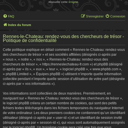
résoudre cette
énigme
.
FAQ
S’enregistrer
Connexion
Index du forum
Rennes-le-Chateau: rendez-vous des chercheurs de trésor -
Politique de confidentialité
Cette politique explique en détail comment « Rennes-le-Chateau: rendez-vous
des chercheurs de trésor » et ses sociétés affiliées (désignés ci-après par
« nous », « notre », « nos », « Rennes-le-Chateau: rendez-vous des
chercheurs de trésor », « https://renneslechateau-fr.com ») et phpBB (désigné
ci-après par « ils », « eux », « leur », « logiciel phpBB », « www.phpbb.com »,
« phpBB Limited », « Équipes phpBB ») utilisent n’importe quelle information
collectée pendant n’importe quelle session d’utilisation de votre part (désignée
ci-après par « vos informations »).
Vos informations sont collectées de deux manières. Premièrement, en
naviguant sur « Rennes-le-Chateau: rendez-vous des chercheurs de trésor »,
le logiciel phpBB créera un certain nombre de cookies, qui sont des petits
fichiers textes téléchargés dans les fichiers temporaires du navigateur Internet
de votre ordinateur. Les deux premiers cookies ne contiennent qu’un identifiant
utilisateur (désigné ci-après par « user-id ») et un identifiant de session invité
(désigné ci-après par « session-id »), qui vous sont automatiquement assignés
par le logiciel phpBB. Un troisième cookie sera créé une fois que vous