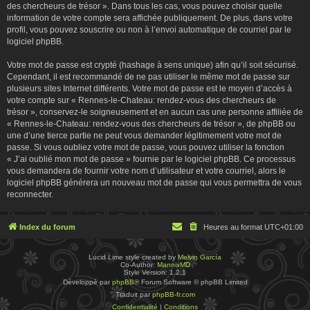
des chercheurs de trésor ». Dans tous les cas, vous pouvez choisir quelle
information de votre compte sera affichée publiquement. De plus, dans votre
profil, vous pouvez souscrire ou non à l’envoi automatique de courriel par le
logiciel phpBB.
Votre mot de passe est crypté (hashage à sens unique) afin qu’il soit sécurisé.
Cependant, il est recommandé de ne pas utiliser le même mot de passe sur
plusieurs sites Internet différents. Votre mot de passe est le moyen d’accès à
votre compte sur « Rennes-le-Chateau: rendez-vous des chercheurs de
trésor », conservez-le soigneusement et en aucun cas une personne affiliée de
« Rennes-le-Chateau: rendez-vous des chercheurs de trésor », de phpBB ou
une d’une tierce partie ne peut vous demander légitimement votre mot de
passe. Si vous oubliez votre mot de passe, vous pouvez utiliser la fonction
« J’ai oublié mon mot de passe » fournie par le logiciel phpBB. Ce processus
vous demandera de fournir votre nom d’utilisateur et votre courriel, alors le
logiciel phpBB générera un nouveau mot de passe qui vous permettra de vous
reconnecter.
Index du forum
Heures au format
UTC+01:00
Lucid Lime style created by
Melvin García
Co-Author:
MannixMD
Style Version: 1.2.1
Développé par
phpBB
® Forum Software © phpBB Limited
Traduit par
phpBB-fr.com
Confidentialité
|
Conditions