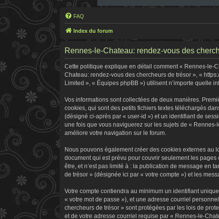
FAQ
Index du forum
Rennes-le-Chateau: rendez-vous des chercheur
Cette politique explique en détail comment « Rennes-le-Cha
Chateau: rendez-vous des chercheurs de trésor », « https:
Limited », « Équipes phpBB ») utilisent n’importe quelle in
Vos informations sont collectées de deux manières. Premi
cookies, qui sont des petits fichiers textes téléchargés dan
(désigné ci-après par « user-id ») et un identifiant de ses
une fois que vous naviguerez sur les sujets de « Rennes-le
améliore votre navigation sur le forum.
Nous pouvons également créer des cookies externes au log
document qui est prévu pour couvrir seulement les pages 
être, et n’est pas limité à : la publication de message en 
de trésor » (désignée ici par « votre compte ») et les me
Votre compte contiendra au minimum un identifiant unique 
« votre mot de passe »), et une adresse courriel personne
chercheurs de trésor » sont protégées par les lois de pro
et de votre adresse courriel requise par « Rennes-le-Chate