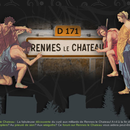
le Chateau
: La fabuleuse
découverte
du curé aux milliards de Rennes le Chateau! A t-il à la fin
pliers
? Au
prieuré de sion
? Aux
wisigoths
? Ce
forum sur Rennes le Chateau
vous aidera peut-êt