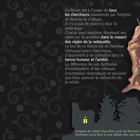
L'énigme de
l'abbé Saunière
curé de
Rennes 
Sommes nous face à une affaire liée aux
tem