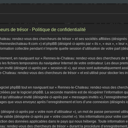
s de trésor - Politique de confidentialité
teau: rendez-vous des chercheurs de trésor » et ses sociétés affiliées (désignés c
//renneslechateau-fr.com ») et phpBB (désigné ci-après par « ils », « eux », « leur
formation collectée pendant n’importe quelle session d’utilisation de votre part (dé
èrement, en naviguant sur « Rennes-le-Chateau: rendez-vous des chercheurs de tré
s les fichiers temporaires du navigateur Internet de votre ordinateur. Les deux premi
sion invité (désigné ci-après par « session-id »), qui vous sont automatiquement as
-Chateau: rendez-vous des chercheurs de trésor » et est utilisé pour stocker les in
iciel phpBB tout en naviguant sur « Rennes-le-Chateau: rendez-vous des chercheu
créées par le logiciel phpBB. La seconde manière est de récupérer l’information q
tant qu’utilisateur invité (désignée ci-après par « messages invités »), l’enregist
ssages que vous envoyez après l’enregistrement et lors d’une connexion (désignés i
(désigné ci-après par « votre nom d’utilisateur »), un mot de passe personnel utili
lle valide (désignée ci-après par « votre courriel »). Vos informations pour votre
tection des données applicables dans le pays qui nous héberge. Toute information e
au: rendez-vous des chercheurs de trésor » durant la procédure d’enregistrement, qu