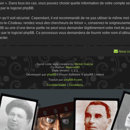
 ». Dans tous les cas, vous pouvez choisir quelle information de votre compte sera
par le logiciel phpBB.
 qu’il soit sécurisé. Cependant, il est recommandé de ne pas utiliser le même mot de
es-le-Chateau: rendez-vous des chercheurs de trésor », conservez-le soigneusemen
B ou une d’une tierce partie ne peut vous demander légitimement votre mot de pa
ie par le logiciel phpBB. Ce processus vous demandera de fournir votre nom d’utilisa
cter.
Nous co
Lucid Lime style created by
Melvin García
Co-Author:
MannixMD
Style Version: 1.2.1
Développé par
phpBB
® Forum Software © phpBB Limited
Traduit par
phpBB-fr.com
Confidentialité
|
Conditions