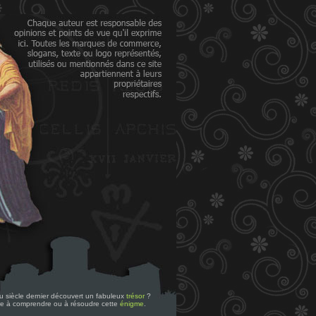
 du siècle dernier découvert un fabuleux
trésor
?
re à comprendre ou à résoudre cette
énigme
.