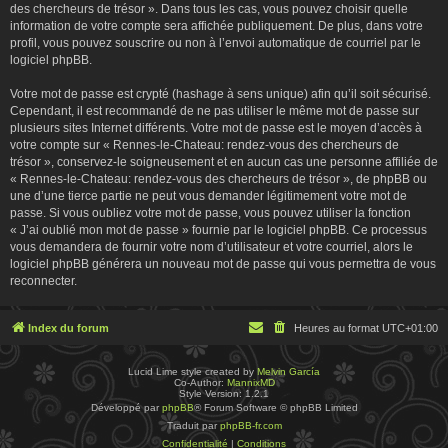
des chercheurs de trésor ». Dans tous les cas, vous pouvez choisir quelle
information de votre compte sera affichée publiquement. De plus, dans votre
profil, vous pouvez souscrire ou non à l’envoi automatique de courriel par le
logiciel phpBB.
Votre mot de passe est crypté (hashage à sens unique) afin qu’il soit sécurisé.
Cependant, il est recommandé de ne pas utiliser le même mot de passe sur
plusieurs sites Internet différents. Votre mot de passe est le moyen d’accès à
votre compte sur « Rennes-le-Chateau: rendez-vous des chercheurs de
trésor », conservez-le soigneusement et en aucun cas une personne affiliée de
« Rennes-le-Chateau: rendez-vous des chercheurs de trésor », de phpBB ou
une d’une tierce partie ne peut vous demander légitimement votre mot de
passe. Si vous oubliez votre mot de passe, vous pouvez utiliser la fonction
« J’ai oublié mon mot de passe » fournie par le logiciel phpBB. Ce processus
vous demandera de fournir votre nom d’utilisateur et votre courriel, alors le
logiciel phpBB générera un nouveau mot de passe qui vous permettra de vous
reconnecter.
Index du forum
Heures au format
UTC+01:00
Lucid Lime style created by
Melvin García
Co-Author:
MannixMD
Style Version: 1.2.1
Développé par
phpBB
® Forum Software © phpBB Limited
Traduit par
phpBB-fr.com
Confidentialité
|
Conditions