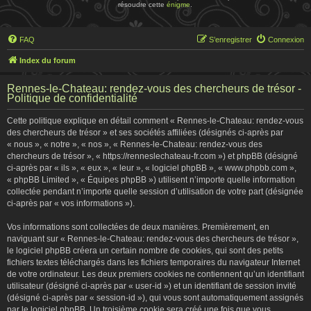
résoudre cette
énigme
.
FAQ
S’enregistrer
Connexion
Index du forum
Rennes-le-Chateau: rendez-vous des chercheurs de trésor -
Politique de confidentialité
Cette politique explique en détail comment « Rennes-le-Chateau: rendez-vous
des chercheurs de trésor » et ses sociétés affiliées (désignés ci-après par
« nous », « notre », « nos », « Rennes-le-Chateau: rendez-vous des
chercheurs de trésor », « https://renneslechateau-fr.com ») et phpBB (désigné
ci-après par « ils », « eux », « leur », « logiciel phpBB », « www.phpbb.com »,
« phpBB Limited », « Équipes phpBB ») utilisent n’importe quelle information
collectée pendant n’importe quelle session d’utilisation de votre part (désignée
ci-après par « vos informations »).
Vos informations sont collectées de deux manières. Premièrement, en
naviguant sur « Rennes-le-Chateau: rendez-vous des chercheurs de trésor »,
le logiciel phpBB créera un certain nombre de cookies, qui sont des petits
fichiers textes téléchargés dans les fichiers temporaires du navigateur Internet
de votre ordinateur. Les deux premiers cookies ne contiennent qu’un identifiant
utilisateur (désigné ci-après par « user-id ») et un identifiant de session invité
(désigné ci-après par « session-id »), qui vous sont automatiquement assignés
par le logiciel phpBB. Un troisième cookie sera créé une fois que vous