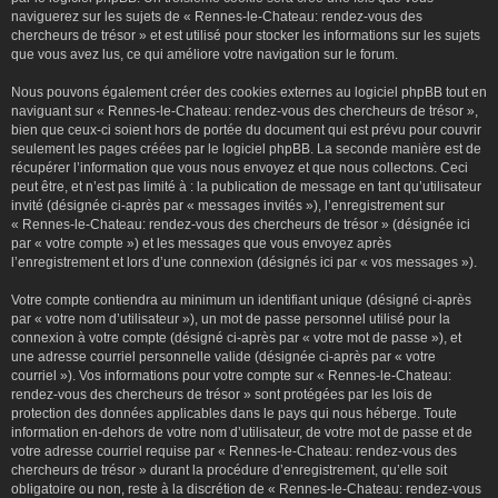
naviguerez sur les sujets de « Rennes-le-Chateau: rendez-vous des
chercheurs de trésor » et est utilisé pour stocker les informations sur les sujets
que vous avez lus, ce qui améliore votre navigation sur le forum.
Nous pouvons également créer des cookies externes au logiciel phpBB tout en
naviguant sur « Rennes-le-Chateau: rendez-vous des chercheurs de trésor »,
bien que ceux-ci soient hors de portée du document qui est prévu pour couvrir
seulement les pages créées par le logiciel phpBB. La seconde manière est de
récupérer l’information que vous nous envoyez et que nous collectons. Ceci
peut être, et n’est pas limité à : la publication de message en tant qu’utilisateur
invité (désignée ci-après par « messages invités »), l’enregistrement sur
« Rennes-le-Chateau: rendez-vous des chercheurs de trésor » (désignée ici
par « votre compte ») et les messages que vous envoyez après
l’enregistrement et lors d’une connexion (désignés ici par « vos messages »).
Votre compte contiendra au minimum un identifiant unique (désigné ci-après
par « votre nom d’utilisateur »), un mot de passe personnel utilisé pour la
connexion à votre compte (désigné ci-après par « votre mot de passe »), et
une adresse courriel personnelle valide (désignée ci-après par « votre
courriel »). Vos informations pour votre compte sur « Rennes-le-Chateau:
rendez-vous des chercheurs de trésor » sont protégées par les lois de
protection des données applicables dans le pays qui nous héberge. Toute
information en-dehors de votre nom d’utilisateur, de votre mot de passe et de
votre adresse courriel requise par « Rennes-le-Chateau: rendez-vous des
chercheurs de trésor » durant la procédure d’enregistrement, qu’elle soit
obligatoire ou non, reste à la discrétion de « Rennes-le-Chateau: rendez-vous