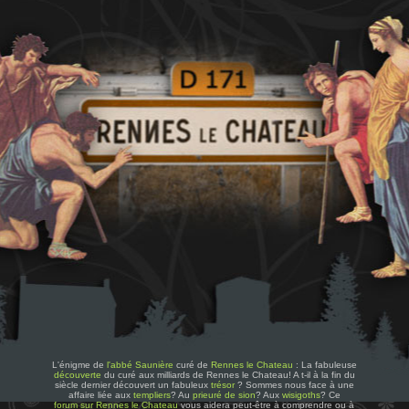
L'énigme de
l'abbé Saunière
curé de
Rennes le Chateau
: La fabuleuse
découverte
du curé aux milliards de Rennes le Chateau! A t-il à la fin du
siècle dernier découvert un fabuleux
trésor
? Sommes nous face à une
affaire liée aux
templiers
? Au
prieuré de sion
? Aux
wisigoths
? Ce
forum sur Rennes le Chateau
vous aidera peut-être à comprendre ou à