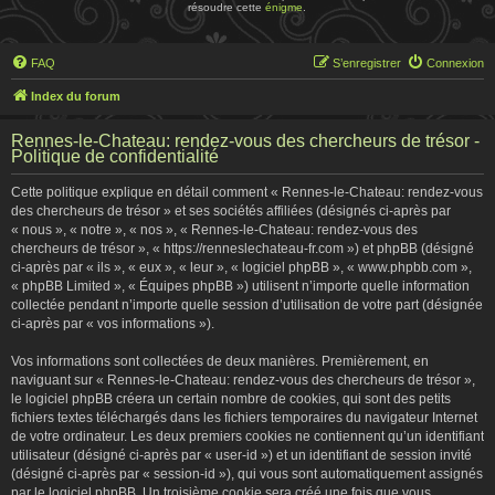
résoudre cette
énigme
.
FAQ
S’enregistrer
Connexion
Index du forum
Rennes-le-Chateau: rendez-vous des chercheurs de trésor -
Politique de confidentialité
Cette politique explique en détail comment « Rennes-le-Chateau: rendez-vous
des chercheurs de trésor » et ses sociétés affiliées (désignés ci-après par
« nous », « notre », « nos », « Rennes-le-Chateau: rendez-vous des
chercheurs de trésor », « https://renneslechateau-fr.com ») et phpBB (désigné
ci-après par « ils », « eux », « leur », « logiciel phpBB », « www.phpbb.com »,
« phpBB Limited », « Équipes phpBB ») utilisent n’importe quelle information
collectée pendant n’importe quelle session d’utilisation de votre part (désignée
ci-après par « vos informations »).
Vos informations sont collectées de deux manières. Premièrement, en
naviguant sur « Rennes-le-Chateau: rendez-vous des chercheurs de trésor »,
le logiciel phpBB créera un certain nombre de cookies, qui sont des petits
fichiers textes téléchargés dans les fichiers temporaires du navigateur Internet
de votre ordinateur. Les deux premiers cookies ne contiennent qu’un identifiant
utilisateur (désigné ci-après par « user-id ») et un identifiant de session invité
(désigné ci-après par « session-id »), qui vous sont automatiquement assignés
par le logiciel phpBB. Un troisième cookie sera créé une fois que vous