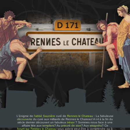
L'énigme de
l'abbé Saunière
curé de
Rennes le Chateau
: La fabuleuse
découverte
du curé aux milliards de Rennes le Chateau! A t-il à la fin du
siècle dernier découvert un fabuleux
trésor
? Sommes nous face à une
affaire liée aux
templiers
? Au
prieuré de sion
? Aux
wisigoths
? Ce
forum sur Rennes le Chateau
vous aidera peut-être à comprendre ou à