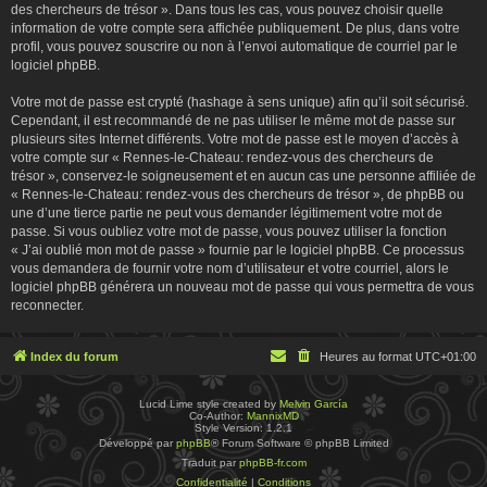
des chercheurs de trésor ». Dans tous les cas, vous pouvez choisir quelle
information de votre compte sera affichée publiquement. De plus, dans votre
profil, vous pouvez souscrire ou non à l’envoi automatique de courriel par le
logiciel phpBB.
Votre mot de passe est crypté (hashage à sens unique) afin qu’il soit sécurisé.
Cependant, il est recommandé de ne pas utiliser le même mot de passe sur
plusieurs sites Internet différents. Votre mot de passe est le moyen d’accès à
votre compte sur « Rennes-le-Chateau: rendez-vous des chercheurs de
trésor », conservez-le soigneusement et en aucun cas une personne affiliée de
« Rennes-le-Chateau: rendez-vous des chercheurs de trésor », de phpBB ou
une d’une tierce partie ne peut vous demander légitimement votre mot de
passe. Si vous oubliez votre mot de passe, vous pouvez utiliser la fonction
« J’ai oublié mon mot de passe » fournie par le logiciel phpBB. Ce processus
vous demandera de fournir votre nom d’utilisateur et votre courriel, alors le
logiciel phpBB générera un nouveau mot de passe qui vous permettra de vous
reconnecter.
Index du forum
Heures au format
UTC+01:00
Lucid Lime style created by
Melvin García
Co-Author:
MannixMD
Style Version: 1.2.1
Développé par
phpBB
® Forum Software © phpBB Limited
Traduit par
phpBB-fr.com
Confidentialité
|
Conditions