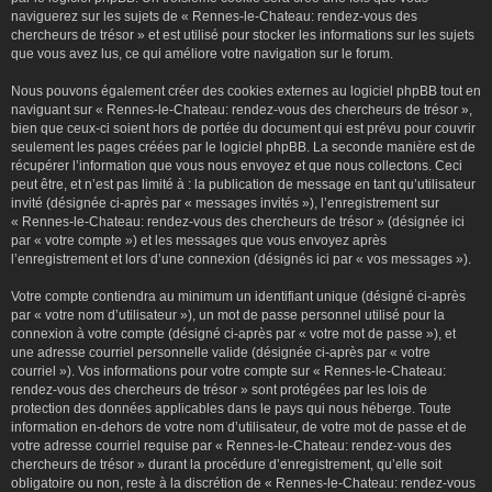
naviguerez sur les sujets de « Rennes-le-Chateau: rendez-vous des
chercheurs de trésor » et est utilisé pour stocker les informations sur les sujets
que vous avez lus, ce qui améliore votre navigation sur le forum.
Nous pouvons également créer des cookies externes au logiciel phpBB tout en
naviguant sur « Rennes-le-Chateau: rendez-vous des chercheurs de trésor »,
bien que ceux-ci soient hors de portée du document qui est prévu pour couvrir
seulement les pages créées par le logiciel phpBB. La seconde manière est de
récupérer l’information que vous nous envoyez et que nous collectons. Ceci
peut être, et n’est pas limité à : la publication de message en tant qu’utilisateur
invité (désignée ci-après par « messages invités »), l’enregistrement sur
« Rennes-le-Chateau: rendez-vous des chercheurs de trésor » (désignée ici
par « votre compte ») et les messages que vous envoyez après
l’enregistrement et lors d’une connexion (désignés ici par « vos messages »).
Votre compte contiendra au minimum un identifiant unique (désigné ci-après
par « votre nom d’utilisateur »), un mot de passe personnel utilisé pour la
connexion à votre compte (désigné ci-après par « votre mot de passe »), et
une adresse courriel personnelle valide (désignée ci-après par « votre
courriel »). Vos informations pour votre compte sur « Rennes-le-Chateau:
rendez-vous des chercheurs de trésor » sont protégées par les lois de
protection des données applicables dans le pays qui nous héberge. Toute
information en-dehors de votre nom d’utilisateur, de votre mot de passe et de
votre adresse courriel requise par « Rennes-le-Chateau: rendez-vous des
chercheurs de trésor » durant la procédure d’enregistrement, qu’elle soit
obligatoire ou non, reste à la discrétion de « Rennes-le-Chateau: rendez-vous