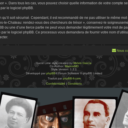
 ». Dans tous les cas, vous pouvez choisir quelle information de votre compte sera
par le logiciel phpBB.
 qu’il soit sécurisé. Cependant, il est recommandé de ne pas utiliser le même mot de
es-le-Chateau: rendez-vous des chercheurs de trésor », conservez-le soigneusemen
B ou une d’une tierce partie ne peut vous demander légitimement votre mot de pa
ie par le logiciel phpBB. Ce processus vous demandera de fournir votre nom d’utilisa
cter.
Nous co
Lucid Lime style created by
Melvin García
Co-Author:
MannixMD
Style Version: 1.2.1
Développé par
phpBB
® Forum Software © phpBB Limited
Traduit par
phpBB-fr.com
Confidentialité
|
Conditions