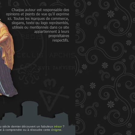
 du siècle dernier découvert un fabuleux
trésor
?
re à comprendre ou à résoudre cette
énigme
.