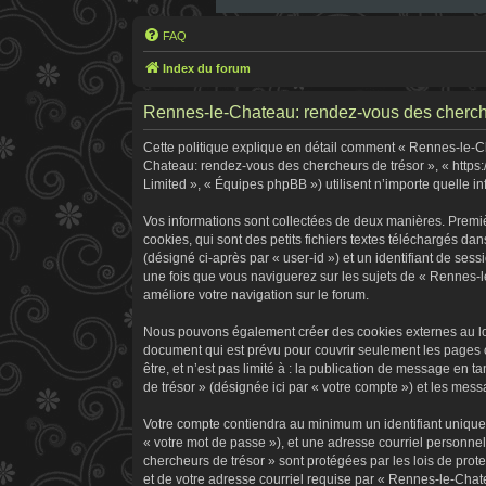
FAQ
Index du forum
Rennes-le-Chateau: rendez-vous des chercheur
Cette politique explique en détail comment « Rennes-le-Cha
Chateau: rendez-vous des chercheurs de trésor », « https:
Limited », « Équipes phpBB ») utilisent n’importe quelle in
Vos informations sont collectées de deux manières. Premi
cookies, qui sont des petits fichiers textes téléchargés dan
(désigné ci-après par « user-id ») et un identifiant de ses
une fois que vous naviguerez sur les sujets de « Rennes-le
améliore votre navigation sur le forum.
Nous pouvons également créer des cookies externes au log
document qui est prévu pour couvrir seulement les pages 
être, et n’est pas limité à : la publication de message en 
de trésor » (désignée ici par « votre compte ») et les me
Votre compte contiendra au minimum un identifiant unique 
« votre mot de passe »), et une adresse courriel personne
chercheurs de trésor » sont protégées par les lois de pro
et de votre adresse courriel requise par « Rennes-le-Chate