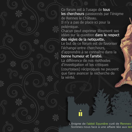
L'énigme de
l'abbé Saunière
curé de
Rennes 
Sommes nous face à une affaire liée aux
tem