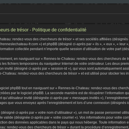
s de trésor - Politique de confidentialité
teau: rendez-vous des chercheurs de trésor » et ses sociétés affiliées (désignés c
//renneslechateau-fr.com ») et phpBB (désigné ci-après par « ils », « eux », « leur
formation collectée pendant n’importe quelle session d’utilisation de votre part (dé
èrement, en naviguant sur « Rennes-le-Chateau: rendez-vous des chercheurs de tré
s les fichiers temporaires du navigateur Internet de votre ordinateur. Les deux premi
sion invité (désigné ci-après par « session-id »), qui vous sont automatiquement as
-Chateau: rendez-vous des chercheurs de trésor » et est utilisé pour stocker les in
iciel phpBB tout en naviguant sur « Rennes-le-Chateau: rendez-vous des chercheu
créées par le logiciel phpBB. La seconde manière est de récupérer l’information q
tant qu’utilisateur invité (désignée ci-après par « messages invités »), l’enregist
ssages que vous envoyez après l’enregistrement et lors d’une connexion (désignés i
(désigné ci-après par « votre nom d’utilisateur »), un mot de passe personnel utili
lle valide (désignée ci-après par « votre courriel »). Vos informations pour votre
tection des données applicables dans le pays qui nous héberge. Toute information e
au: rendez-vous des chercheurs de trésor » durant la procédure d’enregistrement, qu