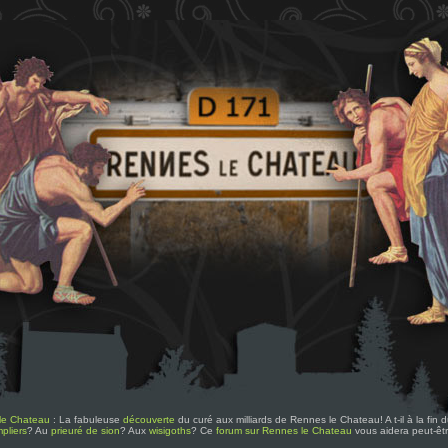
le Chateau
: La fabuleuse
découverte
du curé aux milliards de Rennes le Chateau! A t-il à la fin
pliers
? Au
prieuré de sion
? Aux
wisigoths
? Ce
forum sur Rennes le Chateau
vous aidera peut-êt