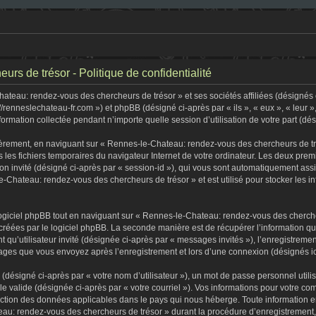
s de trésor - Politique de confidentialité
teau: rendez-vous des chercheurs de trésor » et ses sociétés affiliées (désignés c
//renneslechateau-fr.com ») et phpBB (désigné ci-après par « ils », « eux », « leur
formation collectée pendant n’importe quelle session d’utilisation de votre part (dé
èrement, en naviguant sur « Rennes-le-Chateau: rendez-vous des chercheurs de tré
s les fichiers temporaires du navigateur Internet de votre ordinateur. Les deux premi
sion invité (désigné ci-après par « session-id »), qui vous sont automatiquement as
-Chateau: rendez-vous des chercheurs de trésor » et est utilisé pour stocker les in
iciel phpBB tout en naviguant sur « Rennes-le-Chateau: rendez-vous des chercheu
créées par le logiciel phpBB. La seconde manière est de récupérer l’information q
tant qu’utilisateur invité (désignée ci-après par « messages invités »), l’enregist
ssages que vous envoyez après l’enregistrement et lors d’une connexion (désignés i
(désigné ci-après par « votre nom d’utilisateur »), un mot de passe personnel utili
lle valide (désignée ci-après par « votre courriel »). Vos informations pour votre
tection des données applicables dans le pays qui nous héberge. Toute information e
au: rendez-vous des chercheurs de trésor » durant la procédure d’enregistrement, qu