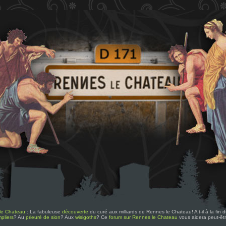
le Chateau
: La fabuleuse
découverte
du curé aux milliards de Rennes le Chateau! A t-il à la fin
pliers
? Au
prieuré de sion
? Aux
wisigoths
? Ce
forum sur Rennes le Chateau
vous aidera peut-êt