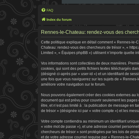
FAQ
Index du forum
Rennes-le-Chateau: rendez-vous des chercheur
Cette politique explique en détail comment « Rennes-le-Cha
Chateau: rendez-vous des chercheurs de trésor », « https:
Limited », « Équipes phpBB ») utilisent n’importe quelle in
Vos informations sont collectées de deux manières. Premi
cookies, qui sont des petits fichiers textes téléchargés dan
(désigné ci-après par « user-id ») et un identifiant de ses
une fois que vous naviguerez sur les sujets de « Rennes-le
améliore votre navigation sur le forum.
Nous pouvons également créer des cookies externes au log
document qui est prévu pour couvrir seulement les pages 
être, et n’est pas limité à : la publication de message en 
de trésor » (désignée ici par « votre compte ») et les me
Votre compte contiendra au minimum un identifiant unique 
« votre mot de passe »), et une adresse courriel personne
chercheurs de trésor » sont protégées par les lois de pro
et de votre adresse courriel requise par « Rennes-le-Chate