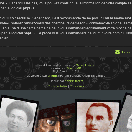
 ». Dans tous les cas, vous pouvez choisir quelle information de votre compte sera
par le logiciel phpBB.
 qu’il soit sécurisé. Cependant, il est recommandé de ne pas utiliser le même mot de
es-le-Chateau: rendez-vous des chercheurs de trésor », conservez-le soigneusemen
B ou une d’une tierce partie ne peut vous demander légitimement votre mot de pa
ie par le logiciel phpBB. Ce processus vous demandera de fournir votre nom d’utilisa
cter.
Nous co
Lucid Lime style created by
Melvin García
Co-Author:
MannixMD
Style Version: 1.2.1
Développé par
phpBB
® Forum Software © phpBB Limited
Traduit par
phpBB-fr.com
Confidentialité
|
Conditions