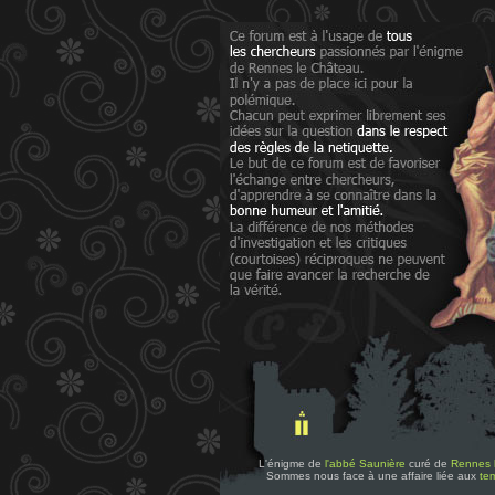
L'énigme de
l'abbé Saunière
curé de
Rennes 
Sommes nous face à une affaire liée aux
tem