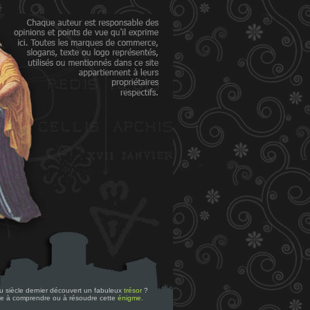
 du siècle dernier découvert un fabuleux
trésor
?
re à comprendre ou à résoudre cette
énigme
.