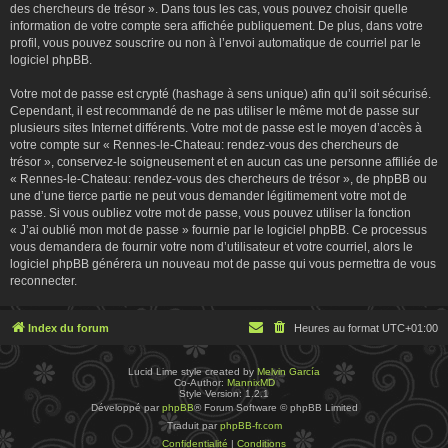
des chercheurs de trésor ». Dans tous les cas, vous pouvez choisir quelle
information de votre compte sera affichée publiquement. De plus, dans votre
profil, vous pouvez souscrire ou non à l’envoi automatique de courriel par le
logiciel phpBB.
Votre mot de passe est crypté (hashage à sens unique) afin qu’il soit sécurisé.
Cependant, il est recommandé de ne pas utiliser le même mot de passe sur
plusieurs sites Internet différents. Votre mot de passe est le moyen d’accès à
votre compte sur « Rennes-le-Chateau: rendez-vous des chercheurs de
trésor », conservez-le soigneusement et en aucun cas une personne affiliée de
« Rennes-le-Chateau: rendez-vous des chercheurs de trésor », de phpBB ou
une d’une tierce partie ne peut vous demander légitimement votre mot de
passe. Si vous oubliez votre mot de passe, vous pouvez utiliser la fonction
« J’ai oublié mon mot de passe » fournie par le logiciel phpBB. Ce processus
vous demandera de fournir votre nom d’utilisateur et votre courriel, alors le
logiciel phpBB générera un nouveau mot de passe qui vous permettra de vous
reconnecter.
Index du forum
Heures au format
UTC+01:00
Lucid Lime style created by
Melvin García
Co-Author:
MannixMD
Style Version: 1.2.1
Développé par
phpBB
® Forum Software © phpBB Limited
Traduit par
phpBB-fr.com
Confidentialité
|
Conditions