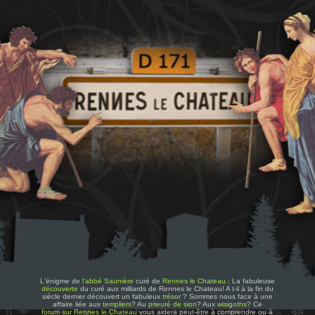
L'énigme de
l'abbé Saunière
curé de
Rennes le Chateau
: La fabuleuse
découverte
du curé aux milliards de Rennes le Chateau! A t-il à la fin du
siècle dernier découvert un fabuleux
trésor
? Sommes nous face à une
affaire liée aux
templiers
? Au
prieuré de sion
? Aux
wisigoths
? Ce
forum sur Rennes le Chateau
vous aidera peut-être à comprendre ou à