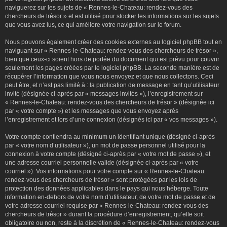
naviguerez sur les sujets de « Rennes-le-Chateau: rendez-vous des
chercheurs de trésor » et est utilisé pour stocker les informations sur les sujets
que vous avez lus, ce qui améliore votre navigation sur le forum.
Nous pouvons également créer des cookies externes au logiciel phpBB tout en
naviguant sur « Rennes-le-Chateau: rendez-vous des chercheurs de trésor »,
bien que ceux-ci soient hors de portée du document qui est prévu pour couvrir
seulement les pages créées par le logiciel phpBB. La seconde manière est de
récupérer l’information que vous nous envoyez et que nous collectons. Ceci
peut être, et n’est pas limité à : la publication de message en tant qu’utilisateur
invité (désignée ci-après par « messages invités »), l’enregistrement sur
« Rennes-le-Chateau: rendez-vous des chercheurs de trésor » (désignée ici
par « votre compte ») et les messages que vous envoyez après
l’enregistrement et lors d’une connexion (désignés ici par « vos messages »).
Votre compte contiendra au minimum un identifiant unique (désigné ci-après
par « votre nom d’utilisateur »), un mot de passe personnel utilisé pour la
connexion à votre compte (désigné ci-après par « votre mot de passe »), et
une adresse courriel personnelle valide (désignée ci-après par « votre
courriel »). Vos informations pour votre compte sur « Rennes-le-Chateau:
rendez-vous des chercheurs de trésor » sont protégées par les lois de
protection des données applicables dans le pays qui nous héberge. Toute
information en-dehors de votre nom d’utilisateur, de votre mot de passe et de
votre adresse courriel requise par « Rennes-le-Chateau: rendez-vous des
chercheurs de trésor » durant la procédure d’enregistrement, qu’elle soit
obligatoire ou non, reste à la discrétion de « Rennes-le-Chateau: rendez-vous