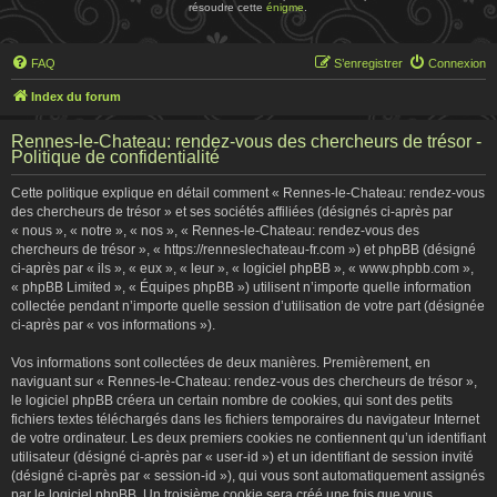
résoudre cette
énigme
.
FAQ
S’enregistrer
Connexion
Index du forum
Rennes-le-Chateau: rendez-vous des chercheurs de trésor -
Politique de confidentialité
Cette politique explique en détail comment « Rennes-le-Chateau: rendez-vous
des chercheurs de trésor » et ses sociétés affiliées (désignés ci-après par
« nous », « notre », « nos », « Rennes-le-Chateau: rendez-vous des
chercheurs de trésor », « https://renneslechateau-fr.com ») et phpBB (désigné
ci-après par « ils », « eux », « leur », « logiciel phpBB », « www.phpbb.com »,
« phpBB Limited », « Équipes phpBB ») utilisent n’importe quelle information
collectée pendant n’importe quelle session d’utilisation de votre part (désignée
ci-après par « vos informations »).
Vos informations sont collectées de deux manières. Premièrement, en
naviguant sur « Rennes-le-Chateau: rendez-vous des chercheurs de trésor »,
le logiciel phpBB créera un certain nombre de cookies, qui sont des petits
fichiers textes téléchargés dans les fichiers temporaires du navigateur Internet
de votre ordinateur. Les deux premiers cookies ne contiennent qu’un identifiant
utilisateur (désigné ci-après par « user-id ») et un identifiant de session invité
(désigné ci-après par « session-id »), qui vous sont automatiquement assignés
par le logiciel phpBB. Un troisième cookie sera créé une fois que vous