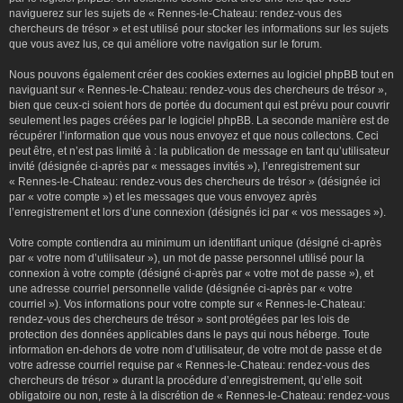
naviguerez sur les sujets de « Rennes-le-Chateau: rendez-vous des
chercheurs de trésor » et est utilisé pour stocker les informations sur les sujets
que vous avez lus, ce qui améliore votre navigation sur le forum.
Nous pouvons également créer des cookies externes au logiciel phpBB tout en
naviguant sur « Rennes-le-Chateau: rendez-vous des chercheurs de trésor »,
bien que ceux-ci soient hors de portée du document qui est prévu pour couvrir
seulement les pages créées par le logiciel phpBB. La seconde manière est de
récupérer l’information que vous nous envoyez et que nous collectons. Ceci
peut être, et n’est pas limité à : la publication de message en tant qu’utilisateur
invité (désignée ci-après par « messages invités »), l’enregistrement sur
« Rennes-le-Chateau: rendez-vous des chercheurs de trésor » (désignée ici
par « votre compte ») et les messages que vous envoyez après
l’enregistrement et lors d’une connexion (désignés ici par « vos messages »).
Votre compte contiendra au minimum un identifiant unique (désigné ci-après
par « votre nom d’utilisateur »), un mot de passe personnel utilisé pour la
connexion à votre compte (désigné ci-après par « votre mot de passe »), et
une adresse courriel personnelle valide (désignée ci-après par « votre
courriel »). Vos informations pour votre compte sur « Rennes-le-Chateau:
rendez-vous des chercheurs de trésor » sont protégées par les lois de
protection des données applicables dans le pays qui nous héberge. Toute
information en-dehors de votre nom d’utilisateur, de votre mot de passe et de
votre adresse courriel requise par « Rennes-le-Chateau: rendez-vous des
chercheurs de trésor » durant la procédure d’enregistrement, qu’elle soit
obligatoire ou non, reste à la discrétion de « Rennes-le-Chateau: rendez-vous