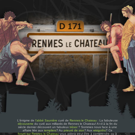
L'énigme de
l'abbé Saunière
curé de
Rennes le Chateau
: La fabuleuse
découverte
du curé aux milliards de Rennes le Chateau! A t-il à la fin du
siècle dernier découvert un fabuleux
trésor
? Sommes nous face à une
affaire liée aux
templiers
? Au
prieuré de sion
? Aux
wisigoths
? Ce
forum sur Rennes le Chateau
vous aidera peut-être à comprendre ou à