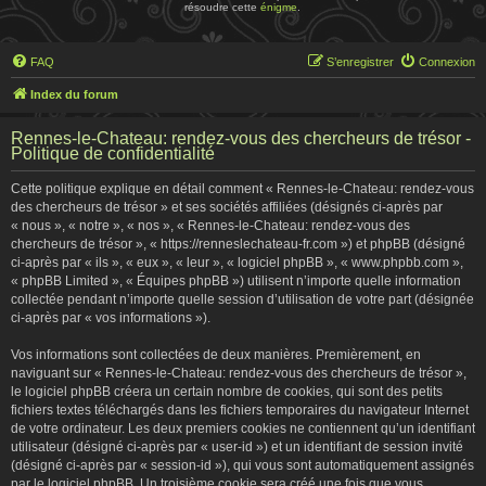
résoudre cette
énigme
.
FAQ
S’enregistrer
Connexion
Index du forum
Rennes-le-Chateau: rendez-vous des chercheurs de trésor -
Politique de confidentialité
Cette politique explique en détail comment « Rennes-le-Chateau: rendez-vous
des chercheurs de trésor » et ses sociétés affiliées (désignés ci-après par
« nous », « notre », « nos », « Rennes-le-Chateau: rendez-vous des
chercheurs de trésor », « https://renneslechateau-fr.com ») et phpBB (désigné
ci-après par « ils », « eux », « leur », « logiciel phpBB », « www.phpbb.com »,
« phpBB Limited », « Équipes phpBB ») utilisent n’importe quelle information
collectée pendant n’importe quelle session d’utilisation de votre part (désignée
ci-après par « vos informations »).
Vos informations sont collectées de deux manières. Premièrement, en
naviguant sur « Rennes-le-Chateau: rendez-vous des chercheurs de trésor »,
le logiciel phpBB créera un certain nombre de cookies, qui sont des petits
fichiers textes téléchargés dans les fichiers temporaires du navigateur Internet
de votre ordinateur. Les deux premiers cookies ne contiennent qu’un identifiant
utilisateur (désigné ci-après par « user-id ») et un identifiant de session invité
(désigné ci-après par « session-id »), qui vous sont automatiquement assignés
par le logiciel phpBB. Un troisième cookie sera créé une fois que vous