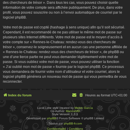
des chercheurs de trésor ». Dans tous les cas, vous pouvez choisir quelle
information de votre compte sera affichée publiquement. De plus, dans votre
profil, vous pouvez souscrire ou non à l’envoi automatique de courriel par le
logiciel phpBB.
Votre mot de passe est crypté (hashage à sens unique) afin qu’il soit sécurisé.
Cependant, il est recommandé de ne pas utiliser le même mot de passe sur
plusieurs sites Internet différents. Votre mot de passe est le moyen d’accès à
votre compte sur « Rennes-le-Chateau: rendez-vous des chercheurs de
trésor », conservez-le soigneusement et en aucun cas une personne affiliée de
« Rennes-le-Chateau: rendez-vous des chercheurs de trésor », de phpBB ou
une d’une tierce partie ne peut vous demander légitimement votre mot de
passe. Si vous oubliez votre mot de passe, vous pouvez utiliser la fonction
« J’ai oublié mon mot de passe » fournie par le logiciel phpBB. Ce processus
vous demandera de fournir votre nom d’utilisateur et votre courriel, alors le
logiciel phpBB générera un nouveau mot de passe qui vous permettra de vous
reconnecter.
Index du forum
Heures au format
UTC+01:00
Lucid Lime style created by
Melvin García
Co-Author:
MannixMD
Style Version: 1.2.1
Développé par
phpBB
® Forum Software © phpBB Limited
Traduit par
phpBB-fr.com
Confidentialité
|
Conditions