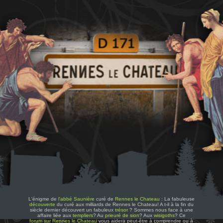
L'énigme de
l'abbé Saunière
curé de
Rennes le Chateau
: La fabuleuse
découverte
du curé aux milliards de Rennes le Chateau! A t-il à la fin du
siècle dernier découvert un fabuleux
trésor
? Sommes nous face à une
affaire liée aux
templiers
? Au
prieuré de sion
? Aux
wisigoths
? Ce
forum sur Rennes le Chateau
vous aidera peut-être à comprendre ou à