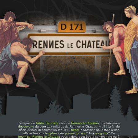
L'énigme de
l'abbé Saunière
curé de
Rennes le Chateau
: La fabuleuse
découverte
du curé aux milliards de Rennes le Chateau! A t-il à la fin du
siècle dernier découvert un fabuleux
trésor
? Sommes nous face à une
affaire liée aux
templiers
? Au
prieuré de sion
? Aux
wisigoths
? Ce
forum sur Rennes le Chateau
vous aidera peut-être à comprendre ou à