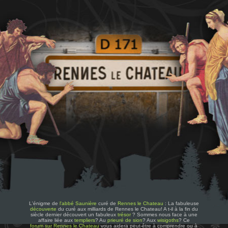
L'énigme de
l'abbé Saunière
curé de
Rennes le Chateau
: La fabuleuse
découverte
du curé aux milliards de Rennes le Chateau! A t-il à la fin du
siècle dernier découvert un fabuleux
trésor
? Sommes nous face à une
affaire liée aux
templiers
? Au
prieuré de sion
? Aux
wisigoths
? Ce
forum sur Rennes le Chateau
vous aidera peut-être à comprendre ou à