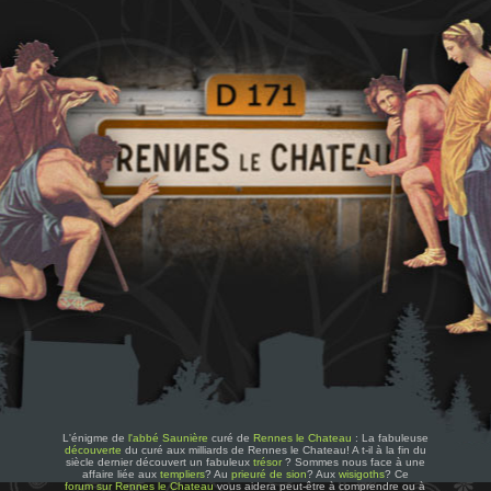
L'énigme de
l'abbé Saunière
curé de
Rennes le Chateau
: La fabuleuse
découverte
du curé aux milliards de Rennes le Chateau! A t-il à la fin du
siècle dernier découvert un fabuleux
trésor
? Sommes nous face à une
affaire liée aux
templiers
? Au
prieuré de sion
? Aux
wisigoths
? Ce
forum sur Rennes le Chateau
vous aidera peut-être à comprendre ou à