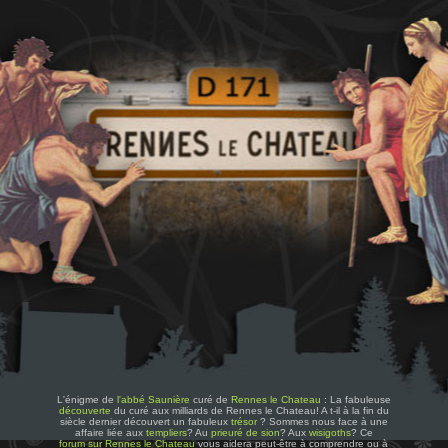
L'énigme de
l'abbé Saunière
curé de
Rennes le Chateau
: La fabuleuse
découverte
du curé aux milliards de Rennes le Chateau! A t-il à la fin du
siècle dernier découvert un fabuleux
trésor
? Sommes nous face à une
affaire liée aux
templiers
? Au
prieuré de sion
? Aux
wisigoths
? Ce
forum sur Rennes le Chateau
vous aidera peut-être à comprendre ou à