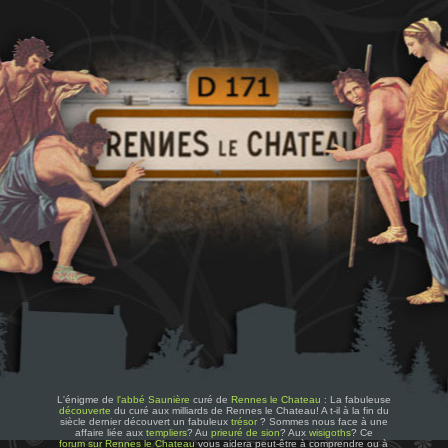
L'énigme de
l'abbé Saunière
curé de
Rennes le Chateau
: La fabuleuse
découverte
du curé aux milliards de Rennes le Chateau! A t-il à la fin du
siècle dernier découvert un fabuleux
trésor
? Sommes nous face à une
affaire liée aux
templiers
? Au
prieuré de sion
? Aux
wisigoths
? Ce
forum sur Rennes le Chateau
vous aidera peut-être à comprendre ou à