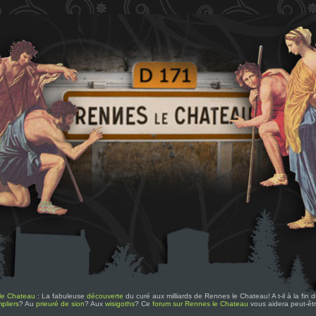
le Chateau
: La fabuleuse
découverte
du curé aux milliards de Rennes le Chateau! A t-il à la fin
pliers
? Au
prieuré de sion
? Aux
wisigoths
? Ce
forum sur Rennes le Chateau
vous aidera peut-êt