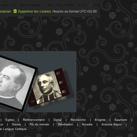
ntacter
Supprimer les cookies
Heures au format
UTC+01:00
|
Eglise
|
Référencement
|
DamZ
|
Recherche
|
Enigme
|
Sauniere
|
ur
|
Gisors
|
Fin du monde
|
Révélation
|
Arcadie
|
Antoine Bigou
|
ie Langue Celtique