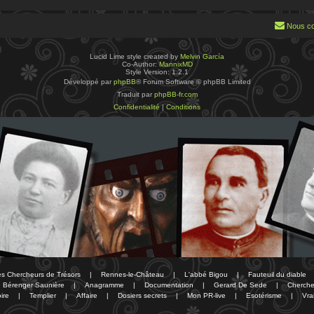
Nous co
Lucid Lime style created by
Melvin García
Co-Author:
MannixMD
Style Version: 1.2.1
Développé par
phpBB
® Forum Software © phpBB Limited
Traduit par
phpBB-fr.com
Confidentialité
|
Conditions
des Chercheurs de Trésors
|
Rennes-le-Château
|
L'abbé Bigou
|
Fauteuil du diable
Bérenger Saunière
|
Anagramme
|
Documentation
|
Gerard De Sede
|
Cherche
ire
|
Templier
|
Affaire
|
Dosiers secrets
|
Mon PR-live
|
Esotérisme
|
Vra