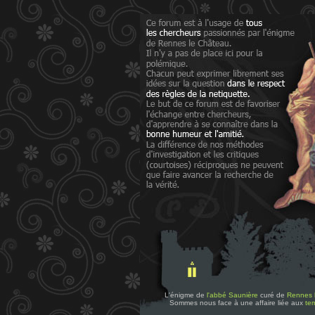
L'énigme de
l'abbé Saunière
curé de
Rennes 
Sommes nous face à une affaire liée aux
tem