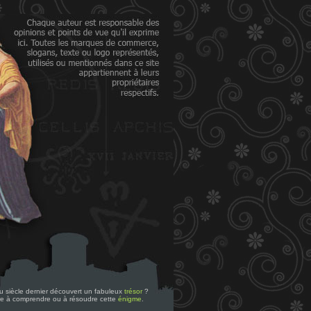
 du siècle dernier découvert un fabuleux
trésor
?
re à comprendre ou à résoudre cette
énigme
.