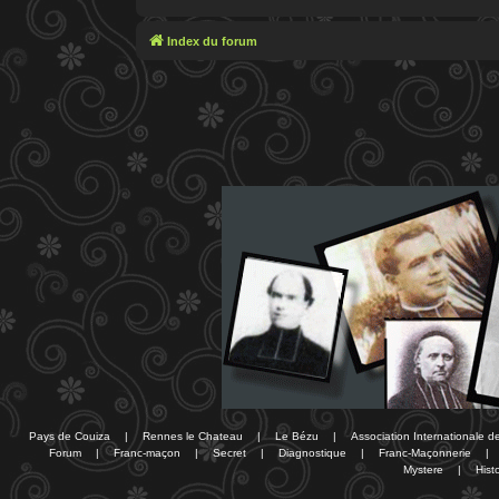
Index du forum
Pays de Couiza
|
Rennes le Chateau
|
Le Bézu
|
Association Internationale 
Forum
|
Franc-maçon
|
Secret
|
Diagnostique
|
Franc-Maçonnerie
|
Mystere
|
Histo